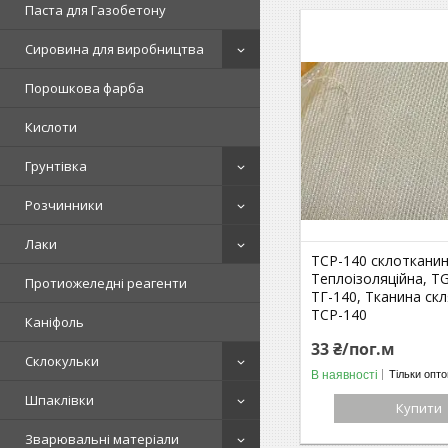
Паста для Газобетону
Сировина для виробництва
Порошкова фарба
Кислоти
Грунтівка
Розчинники
Лаки
ТСР-140 склоткани
Теплоізоляційна, TG
Протиожеледні реагенти
ТГ-140, Тканина ск
ТСР-140
Каніфоль
33 ₴/пог.м
Склокульки
В наявності
Тільки опт
Шпаклівки
Купити
Зварювальні матеріали