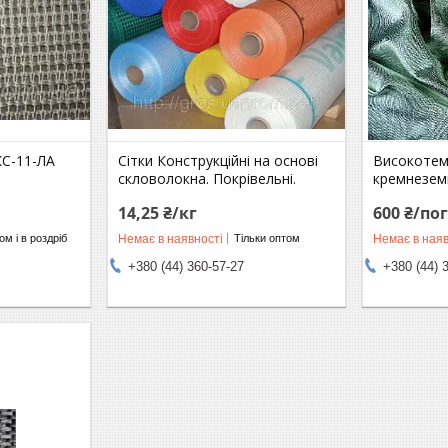
КС-11-ЛА
Сітки Конструкційні на основі
Високотем
скловолокна. Покрівельні.
кремнезем
14,25 ₴/кг
600 ₴/по
Немає в наявності
Немає в наяв
м і в роздріб
Тільки оптом
+380 (44) 360-57-27
+380 (44) 