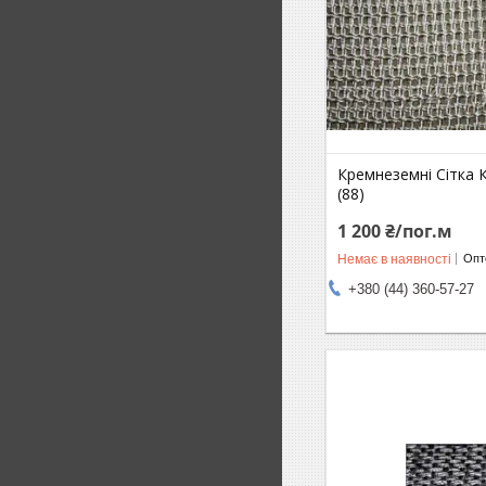
Кремнеземні Сітка 
(88)
1 200 ₴/пог.м
Немає в наявності
Опто
+380 (44) 360-57-27