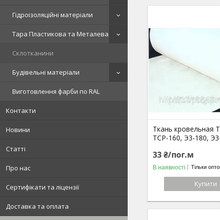
Гідроізоляційні матеріали
Тара Пластикова та Металева
Склотканини
Будівельні матеріали
Виготовлення фарби по RAL
Контакти
Ткань кровельная Т
Новини
ТСР-160, Э3-180, Э3
Статті
33 ₴/пог.м
Про нас
В наявності
Тільки опт
Купити
Сертифікати та ліцензії
Доставка та оплата