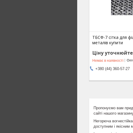
ТБСФ-7 сітка для ф
металів купити
Ціну уточнюйте
Немає в наявності
Опто
+380 (44) 360-57-27
Пропонуємо вам придб
сайті нашого магазину
Негорюча вогнестійка
доступним і якісним 