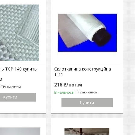
нь ТСР 140 купить
Склотканина конструкційна
Т-11
.м
216 ₴/пог.м
Тільки оптом
В наявності
Тільки оптом
Купити
Купити