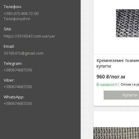
+380 (67) 468-72-00
Телефонуйте
https://3316547.com.ua/ua/
3316547s@gmail.com
Кремнеземні тканин
купити
+380674687200
960 ₴/пог.м
В наявності
Оптом і в р
+380674687200
Купити
+380674687200