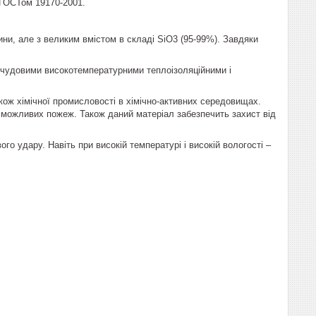
 ГОСТом 19170-2001.
ни, але з великим вмістом в складі SiO3 (95-99%). Завдяки
 чудовими високотемпературними теплоізоляційними і
акож хімічної промисловості в хімічно-активних середовищах.
 можливих пожеж. Також даний матеріал забезпечить захист від
ого удару. Навіть при високій температурі і високій вологості –