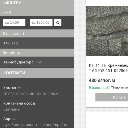
ФІЛЬТРИ
Ціна
В наявності
Так
13
Виробник
Технобудресурс
19
КТ-11-ТЕ Кремнезем
ТУ 5952-151-057869
КОНТАКТИ
480 ₴/пог.м
В наявності
Тільки опт
ГРУПА КОМПАНІЙ АЛЬЯНС ЛКМ
Купити
Світлана
вул. Зрошувальна 11, Київ, Україна