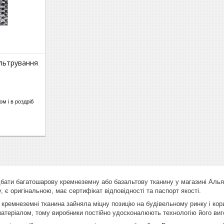
ільтрування
м і в роздріб
ати багатошарову кремнеземну або базальтову тканину у магазині Альян
, є оригінальною, має сертифікат відповідності та паспорт якості.
 кремнеземні тканина зайняла міцну позицію на будівельному ринку і кор
матеріалом, тому виробники постійно удосконалюють технологію його виг