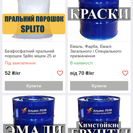
Емаль, Фарба, Емалі
Безфосфатний пральний
Загального і Спеціального
порошок Splito мішок 25 кг
призначення
Під замовлення
В наявності
52
70
₴/кг
від
₴/кг
Купити
Купити