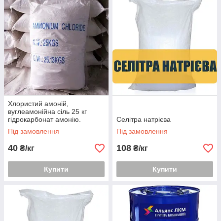
Хлористий амоній,
вуглеамонійна сіль 25 кг
гідрокарбонат амонію.
Селітра натрієва
Під замовлення
Під замовлення
40
108
₴/кг
₴/кг
Купити
Купити