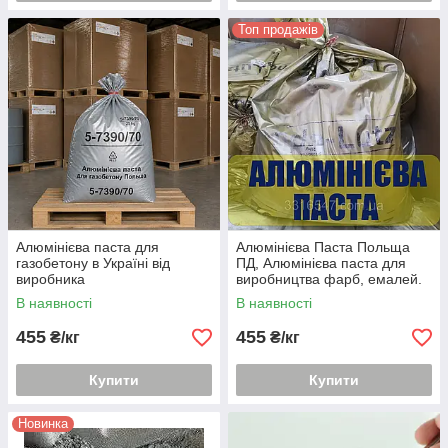
Топ продажів
Алюмінієва паста для
Алюмінієва Паста Польща
газобетону в Україні від
ПД, Алюмінієва паста для
виробника
виробництва фарб, емалей.
В наявності
В наявності
455
455
₴/кг
₴/кг
Купити
Купити
Новинка