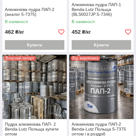
Алюмінієва пудра ПАП-1
Алюмінієва пудра ПАП-2
Benda-Lutz Польща
(аналог 5-7375)
(BLS0027JP:5-7346)
В наявності
В наявності
462
452
₴/кг
₴/кг
Купити
Купити
Власний імпорт
Від виробника
Пудра алюмінієва ПАП- 2
Алюмінієва пудра ПАП-2
Benda-Lutz Польща купити
Benda-Lutz Польща 5-7375
оптом
оптом і в роздріб