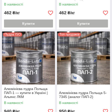
В наявності
В наявності
462
462
₴/кг
₴/кг
Купити
Купити
Пудра ISO
Топ продажів
Алюмінієва пудра Польща
ПАП-1 — купити в Україні |
Алюмінієва пудра Польща 5-
Альянс ЛКМ
7345 (аналог ПАП-2)
В наявності
В наявності
940
950
₴/кг
₴/кг