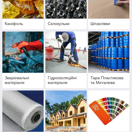
Каніфоль
Склокульки
Шпаклівки
Зварювальні
Гідроізоляційні
Тара Пластикова
матеріали
матеріали
та Металева