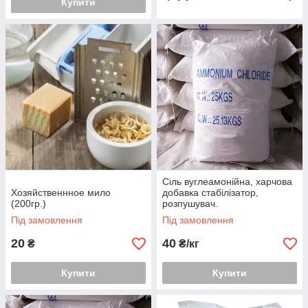
Купити
Сіль вуглеамонійна, харчова
Хозяйственнное мило
добавка стабілізатор,
(200гр.)
розпушувач.
Під замовлення
Під замовлення
20
40
₴
₴/кг
Купити
Купити