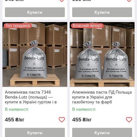
Купити
Купити
Топ продажів
Власний імпорт
Алюмінієва паста 7346
Алюмінієва паста ПД Польща
Benda-Lutz (польща) —
купити в Україні для
купити в Україні гуртом і в
газобетону та фарб
роздріб
В наявності
В наявності
455
455
₴/кг
₴/кг
Купити
Купити