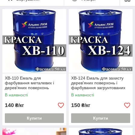
ХВ-110 Емаль для
ХВ-124 Емаль для захисту
фарбування металевих і
дерев'яних поверхонь і
дерев'яних поверхонь
фарбування загрунтованих
виробів і обладнання
металевих поверхонь
В наявності
В наявності
140
150
₴/кг
₴/кг
Купити
Купити