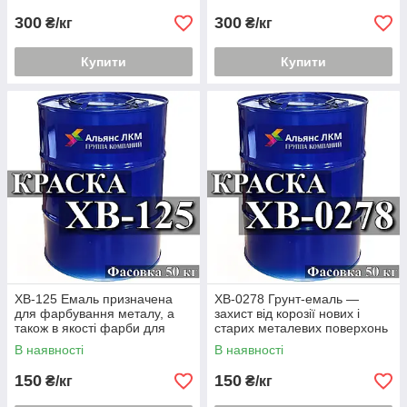
300
300
₴/кг
₴/кг
Купити
Купити
ХВ-125 Емаль призначена
ХВ-0278 Грунт-емаль —
для фарбування металу, а
захист від корозії нових і
також в якості фарби для
старих металевих поверхонь
дерева з метою захисту
В наявності
В наявності
150
150
₴/кг
₴/кг