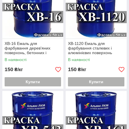
ХВ-16 Емаль для
ХВ-1120 Емаль для
фарбування дерев'яних
фарбування сталевих і
поверхонь, бетонних і
алюмінієвих поверхонь
залізобетонних будівельних
виробів і обладнання,
В наявності
В наявності
конструкцій
150
150
₴/кг
₴/кг
Купити
Купити