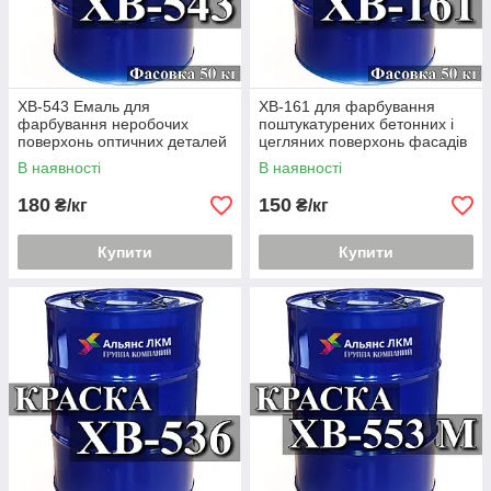
ХВ-543 Емаль для
ХВ-161 для фарбування
фарбування неробочих
поштукатурених бетонних і
поверхонь оптичних деталей
цегляних поверхонь фасадів
(фасок)
будівель
В наявності
В наявності
180
150
₴/кг
₴/кг
Купити
Купити