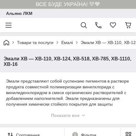
ВСЕ БУДЕ УКРАЇНА! 💛💙
Альянс ЛКМ
Товари та послуги
Емалі
Эмали ХВ — ХВ-110, ХВ-124
Эмали ХВ — ХВ-110, ХВ-124, ХВ-518, ХВ-785, ХВ-1110,
ХВ-16
Эмали представляют собой суспензию пигментов в растворе
продукта совместной полимеризации винилхлорида с
винилиденхлоридом в смеси органических растворителей с
добавлением наполнителей. Эмали предназначены для
получения химически стойкого покрытия для защиты
поверхности от внешних воздействий. Существуют
Показати все
универсальные эмали и эмали со специальными
свойствами, предназначенные для окраски конкретных
объектов (например, устойчивая к высоким температурам
эмаль для окраски батарей).
Сортування
0
Фільтри