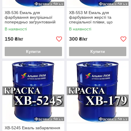
ХВ-536 Емаль для
ХВ-553 М Емаль для
фарбування внутрішньої
фарбування жерсті та
попередньо заґрунтованій
спеціальної плівки, що
поверхні різних виробів
експлуатується в
В наявності
В наявності
атмосферних умовах
150
300
₴/кг
₴/кг
Купити
Купити
ХВ-5245 Емаль забарвлення