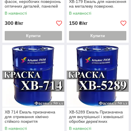
фасок, неробочих поверхонь
ХВ-179 Емаль для нанесення
оптичних деталей, панелей
на металеву поверхню.
світловодів
В наявності
В наявності
300
150
₴/кг
₴/кг
Купити
Купити
ХВ 714 Емаль призначена
ХВ-5289 Емаль Призначена
для отримання хімічно
для внутрішньої і зовнішньої
стійкого покриття
обробки дерев'яних
В наявності
В наявності