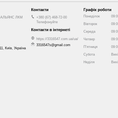
Графік роботи
Понеділок
09:0
 АЛЬЯНС ЛКМ
+380 (67) 468-72-00
Телефонуйте
Вівторок
09:0
Середа
09:0
https://3316547.com.ua/ua/
Четвер
09:0
3316547s@gmail.com
Пʼятниця
09:0
1, Київ, Україна
Субота
Вих
Неділя
Вих