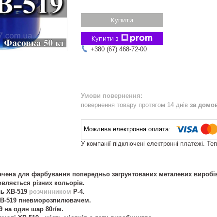
Купити
Купити з
+380 (67) 468-72-00
повернення товару протягом 14 днів
за домо
У компанії підключені електронні платежі. Те
ачена для фарбування попередньо загрунтованих металевих виробів
вляється різних кольорів.
ль ХВ-519
розчинником
Р-4.
ХВ-519 пневморозпилювачем.
 на один шар 80г/м.