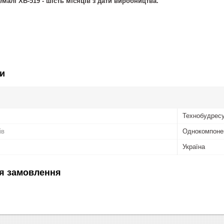
емалі ХВ-519
- шість місяців з дати виробництва.
и
Технобудрес
ів
Однокомпоне
Україна
я замовлення