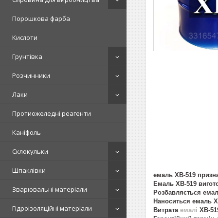
Порошкова фарба
Кислоти
Грунтівка
Розчинники
Лаки
Протиожеледні реагенти
Каніфоль
Склокульки
Шпаклівки
емаль ХВ-519
призн
Емаль ХВ-519
вигото
Зварювальні матеріали
Розбавляється ема
Наноситься емаль 
Гідроізоляційні матеріали
Витрата
емалі
ХВ-519