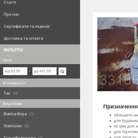
Статті
Про нас
Сертифікати та ліцензії
Доставка та оплата
ФІЛЬТРИ
Ціна
В наявності
Так
5
Виробник
Призначенн
Bianca Boya
1
збільшити ан
для будівни
Stancolac
2
по іржі для з
для ґрунтов
для захисту
Технобудресурс
3