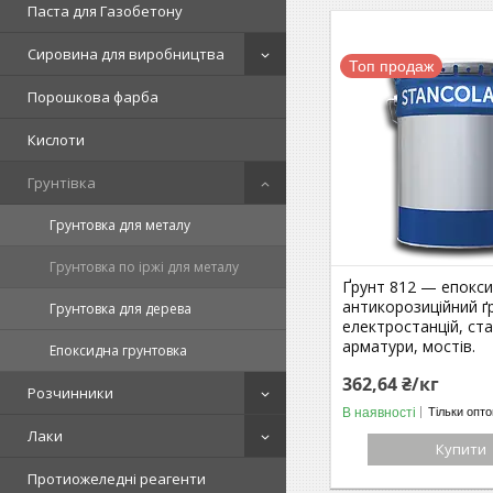
Паста для Газобетону
Сировина для виробництва
Топ продаж
Порошкова фарба
Кислоти
Грунтівка
Грунтовка для металу
Грунтовка по іржі для металу
Ґрунт 812 — епокс
антикорозиційний ґ
Грунтовка для дерева
електростанцій, ст
арматури, мостів.
Епоксидна грунтовка
362,64 ₴/кг
Розчинники
В наявності
Тільки опт
Лаки
Купити
Протиожеледні реагенти