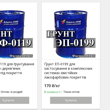
119 для ґрунтування
Ґрунт ЕП-0199 для
і дерев'яних
застосування в комплексних
під покриття
системах хімстійких
лакофарбових покриттів
170 ₴/кг
В наявності
Оптом і в роздріб
Тільки оптом
Купити
Купити