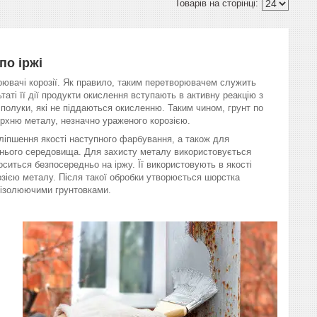
по іржі
рювачі корозії. Як правило, таким перетворювачем служить
аті її дії продукти окислення вступають в активну реакцію з
полуки, які не піддаються окисленню. Таким чином, грунт по
ерхню металу, незначно ураженого корозією.
ліпшення якості наступного фарбування, а також для
шнього середовища. Для захисту металу використовується
оситься безпосередньо на іржу. Її використовують в якості
зією металу. Після такої обробки утворюється шорстка
 ізолюючими грунтовками.