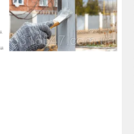
і.
ій