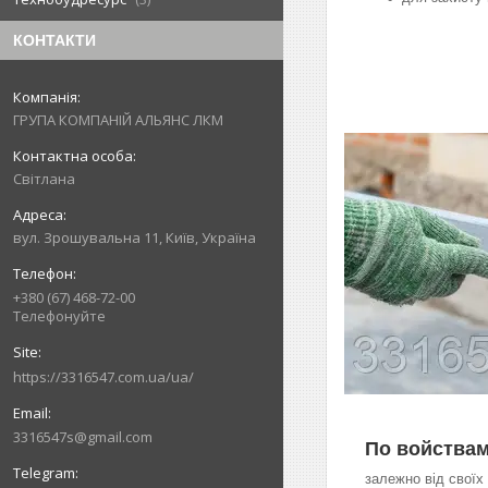
КОНТАКТИ
ГРУПА КОМПАНІЙ АЛЬЯНС ЛКМ
Світлана
вул. Зрошувальна 11, Київ, Україна
+380 (67) 468-72-00
Телефонуйте
https://3316547.com.ua/ua/
3316547s@gmail.com
По войства
залежно від своїх