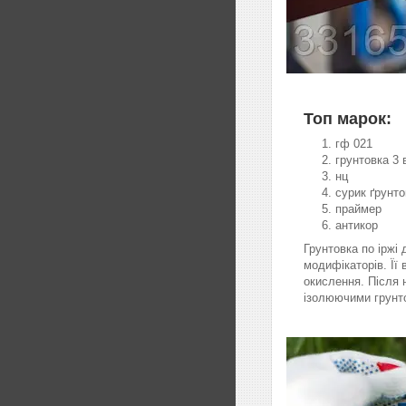
Топ марок:
гф 021
грунтовка 3 
нц
сурик ґрунто
праймер
антик
Грунтовка по іржі 
модифікаторів. Її
окислення. Після 
ізолюючими грунт