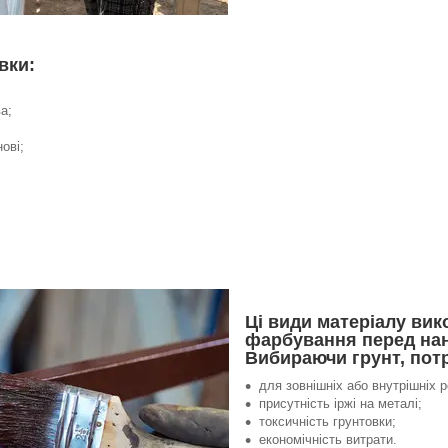
вки:
а;
ові;
Ці види матеріалу ви
фарбування перед на
Вибираючи грунт, потр
для зовнішніх або внутрішніх 
присутність іржі на металі;
токсичність грунтовки;
економічність витрати.