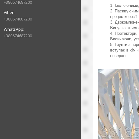
+380674687200
Ізолюючими,
Пасивуючими
процес корозії.
+380674687200
Двокомпонен
Випускаються е
Протектори, 
+380674687200
Висихаючи, утв
Грунти з пер
вступає в хімі
поверхні.