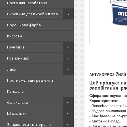
Паста для Газобетону
Сировина для виробництва
Порошкова фарба
Кислоти
Грунтівка
Розчинники
Лаки
АНТИКОРРОЗІЙНИЙ
Протиожеледні реагенти
Цей продукт на 
запобігання ірж
Каніфоль
Сфера застосування
Характеристики
Склокульки
• Запобігає поверхні 
• Чудове прилипання 
Шпаклівки
• Має ідеальне покри
• Матовий вигляд.
Зварювальні матеріали
• Забезпечує економію