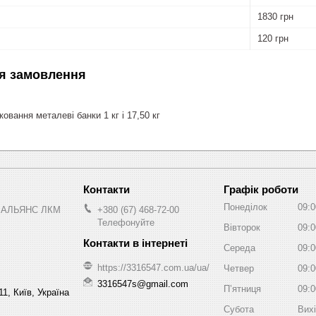
1830 грн
120 грн
я замовлення
овання металеві банки 1 кг і 17,50 кг
Графік роботи
Понеділок
09:0
 АЛЬЯНС ЛКМ
+380 (67) 468-72-00
Телефонуйте
Вівторок
09:0
Середа
09:0
https://3316547.com.ua/ua/
Четвер
09:0
3316547s@gmail.com
Пʼятниця
09:0
1, Київ, Україна
Субота
Вих