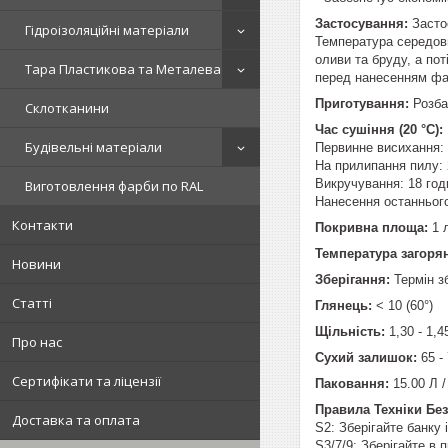
Застосування:
Застос
Гідроізоляційні матеріали
Температура середови
оливи та бруду, а по
Тара Пластикова та Металева
перед нанесенням фа
Приготування:
Розб
Склотканини
Час сушіння (20 °C):
Будівельні матеріали
Первинне висихання: 
На прилипання пилу: 
Викручування: 18 го
Виготовлення фарби по RAL
Нанесення останньог
Контакти
Покривна площа:
1 
Температура загоря
Новини
Зберігання:
Термін з
Статті
Глянець:
< 10 (60°)
Щільність:
1,30 - 1,4
Про нас
Сухий залишок:
65 - 
Сертифікати та ліцензії
Паковання:
15.00 Л /
Правила Техніки Бе
Доставка та оплата
S2: Зберігайте банку
S3/7/9: Зберігайте в