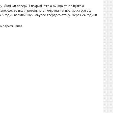
уду. Ділянки поверхні покриті іржею очищаються щіткою.
 вперше, то після ретельного полірування протирається від
з 8 годин верхній шар набуває твердого стану. Через 24 години
но перемішайте.