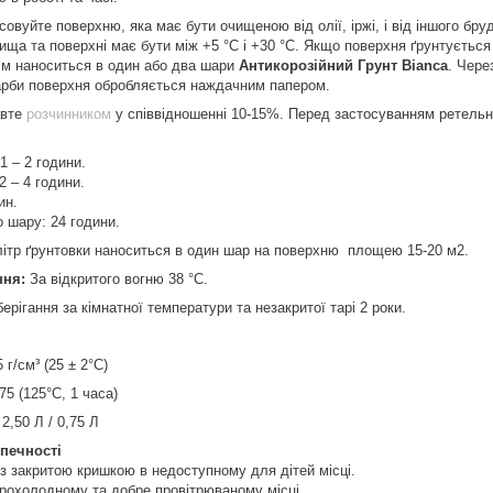
овуйте поверхню, яка має бути очищеною від олії, іржі, і від іншого бр
ща та поверхні має бути між +5 °C і +30 °C. Якщо поверхня ґрунтується
тім наноситься в один або два шари
Антикорозійний Грунт Bianca
. Чере
рби поверхня обробляється наждачним папером.
авте
розчинником
у співвідношенні 10-15%. Перед застосуванням ретель
1 – 2 години.
2 – 4 години.
дин.
о шару: 24 години.
літр ґрунтовки наноситься в один шар на поверхню площею 15-20 м2.
ння:
За відкритого вогню 38 °C.
берігання за кімнатної температури та незакритої тарі 2 роки.
5 г/см³ (25 ± 2°C)
75 (125°C, 1 часа)
 2,50 Л / 0,75 Л
зпечності
 із закритою кришкою в недоступному для дітей місці.
 прохолодному та добре провітрюваному місці.