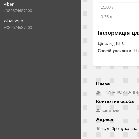
15,00 л
+380674687200
0.75 л
+380674687200
Інформація дл
Ціна:
від 83 ₴
Спосіб упаковки:
Пак
ГРУПА КОМПАНІЙ
Світлана
вул. Зрошувальна 1