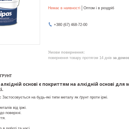
Немає в наявності
Оптом і в роздріб
+380 (67) 468-72-00
повернення товару протягом 14 днів
за домо
 ГРУНT
алкідній основі є покриттям на алкідній основі для 
і.
:
Застосовується на будь-які типи металу як ґрунт проти іржі.
металів від іржі.
до поверхні.
ття.
 в роботі та часі.