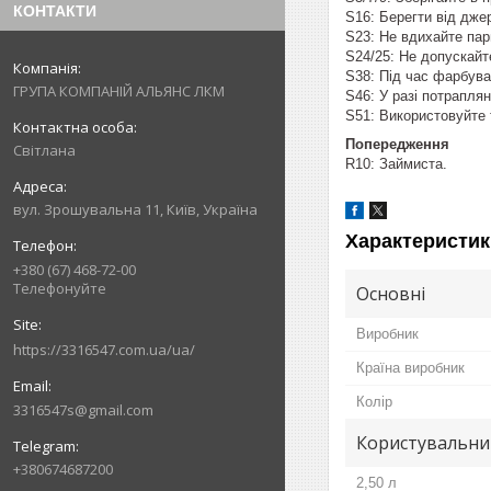
КОНТАКТИ
S16: Берегти від дже
S23: Не вдихайте па
S24/25: Не допускайт
S38: Під час фарбува
ГРУПА КОМПАНІЙ АЛЬЯНС ЛКМ
S46: У разі потрапля
S51: Використовуйте 
Попередження
Світлана
R10: Займиста.
вул. Зрошувальна 11, Київ, Україна
Характеристик
+380 (67) 468-72-00
Телефонуйте
Основні
Виробник
https://3316547.com.ua/ua/
Країна виробник
Колір
3316547s@gmail.com
Користувальни
+380674687200
2,50 л