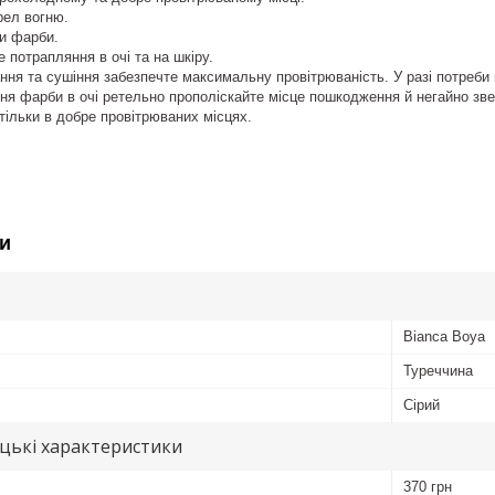
рел вогню.
ри фарби.
е потрапляння в очі та на шкіру.
ння та сушіння забезпечте максимальну провітрюваність. У разі потреби
ння фарби в очі ретельно прополіскайте місце пошкодження й негайно зв
тільки в добре провітрюваних місцях.
и
Bianca Boya
Туреччина
Сірий
цькі характеристики
370 грн