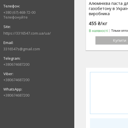
Алюмінієва паста д
газобетону в Україн
+380 (67) 468-72-00
виробника
Телефонуйте
455 ₴/кг
В наявності
Тільки опт
https://3316547.com.ua/ua/
Купити
3316547s@gmail.com
+380674687200
+380674687200
+380674687200