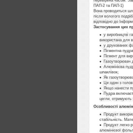
перевірена часом. За
ПАП-2 та ПАП-1)
Вона проводиться шл
після вологого подріб
відповідно до Інформ
Застосування цих п
у виробництві г
використана для в
у друкованих ф
Пігментна пудра
Пігмент для вир
Газоутворювач д
Алюмінієва пудр
шпаклівок;
Як газоутворюва
Це один з голов
Якщо нанести пу
Пудра включаєть
цегли, отримують 
Особливості алюміні
Продукт викорис
стабільність. Мат
Продукт легко р
алюмінієвої фольг