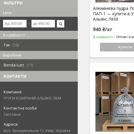
ФІЛЬТРИ
Алюмінієва пудра 
Ціна
ПАП-1 — купити в Ук
Альянс ЛКМ
940 ₴/кг
В наявності
В наявності
Оптом і в р
Так
10
Купити
Виробник
Benda-Lutz
11
КОНТАКТИ
ГРУПА КОМПАНІЙ АЛЬЯНС ЛКМ
Світлана
вул. Зрошувальна 11, Київ, Україна