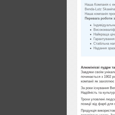
Наша Компанія є е
Benda-Lutz Skawina
Наша компанія проп
Перевага роботи 
Індивідуальни
Висококваліфі
Найкраща ціна
Гарантування 
Стабільна ная
Надання зразк
Алюмінієві пудри та
Завдяки своїм унікал
починається з 1902 р
компанії як захоплює 
За роки існування Ben
Надійність та культур
Трохи уловлені людсь
позиції від фарб для
Продукція використов