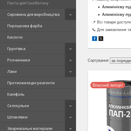
Паста для Газобетону
Алюмінієву пу
Сировина для виробництва
Алюмінієву пу
📌 Всі товари доступ
Порошкова фарба
📞 Для замовлення та
Кислоти
Грунтівка
Розчинники
Лаки
Протиожеледні реагенти
Власний імпорт
Каніфоль
Склокульки
Шпаклівки
Зварювальні матеріали