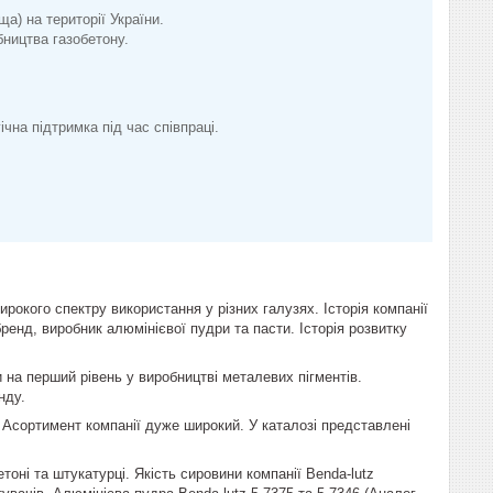
) на території України.
ництва газобетону.
чна підтримка під час співпраці.
окого спектру використання у різних галузях. Історія компанії
енд, виробник алюмінієвої пудри та пасти. Історія розвитку
и на перший рівень у виробництві металевих пігментів.
нду.
 Асортимент компанії дуже широкий. У каталозі представлені
оні та штукатурці. Якість сировини компанії Benda-lutz