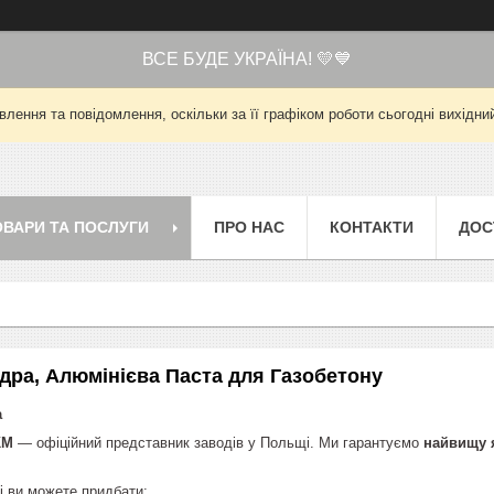
ВСЕ БУДЕ УКРАЇНА! 💛💙
лення та повідомлення, оскільки за її графіком роботи сьогодні вихід
ОВАРИ ТА ПОСЛУГИ
ПРО НАС
КОНТАКТИ
ДОС
дра, Алюмінієва Паста для Газобетону
а
КМ
— офіційний представник заводів у Польщі. Ми гарантуємо
найвищу я
і ви можете придбати: