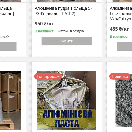
Польща
Алюмінієва пудра Польща 5-
Алюмінієва
раїні |
7345 (аналог ПАП-2)
Lutz (поль
Україні гур
950 ₴/кг
455 ₴/кг
В наявності
Оптом і в роздріб
В наявності
оздріб
Купити
Топ продаж
Новинка