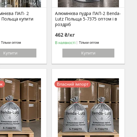
інієва ПАП- 2
Алюмінієва пудра ПАП-2 Benda-
z Польща купити
Lutz Польща 5-7375 оптом і в
роздріб
462 ₴/кг
В наявності
Тільки оптом
Тільки оптом
Купити
Купити
аж
Власний імпорт