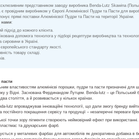
ксклюзивним представником заводу виробника Benda-Lutz Skawina (Польща
 є провідним виробником у Європі Алюмінієвої Пудри та Пасти для вироб
онує прямі поставки Алюмінієвої Пудри та Пасти на території України.
з нами
:
й підхід до кожного клієнта.
кована допомога технолога у підборі рецептури виробництва та технологі
 сировини в Україні.
європейського стандарту якості.
вність товару складі.
ів.
 пасти
ьним властивостям алюмінієві порошки, пудри та пасти призначені для шир
оку у Відні. Заснована Фердинандом Лутцем. Benda-lutz – це Польський бр
два століття, а й розвивається у кількох країнах.
da-lutz впроваджував інноваційні технології, що дали змогу бренду вийт
а постійного покращення сервісу та продукції – незаперечні переваги бре
кої точки зору пігменти створюють неймовірний ефект при використанні.
 пластмас та друкарських фарб.
ується у металевих фарбах для автомобілів як декоративна добавка в бет