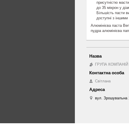
присутністю масти
до 35 мікрон у діа
Більшість пасти в
доступні з іншими 
Алюмінієва паста Ben
пудра алюмінієва пап
ГРУПА КОМПАНІЙ
Світлана
вул. Зрошувальна 1