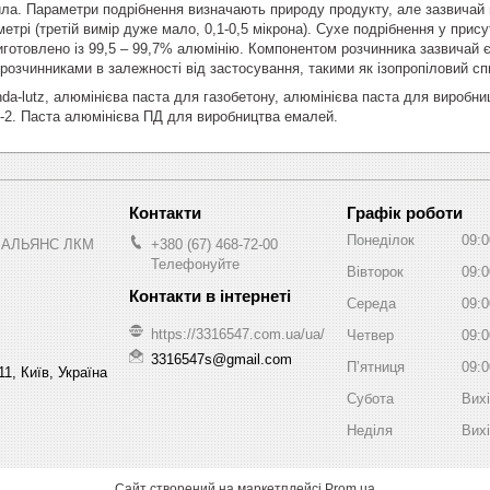
ла. Параметри подрібнення визначають природу продукту, але зазвичай ц
метрі (третій вимір дуже мало, 0,1-0,5 мікрона). Сухе подрібнення у прис
иготовлено із 99,5 – 99,7% алюмінію. Компонентом розчинника зазвичай є 
розчинниками в залежності від застосування, такими як ізопропіловий спи
da-lutz, алюмінієва паста для газобетону, алюмінієва паста для виробни
-2. Паста алюмінієва ПД для виробництва емалей.
Графік роботи
Понеділок
09:0
 АЛЬЯНС ЛКМ
+380 (67) 468-72-00
Телефонуйте
Вівторок
09:0
Середа
09:0
https://3316547.com.ua/ua/
Четвер
09:0
3316547s@gmail.com
Пʼятниця
09:0
1, Київ, Україна
Субота
Вих
Неділя
Вих
Сайт створений на маркетплейсі
Prom.ua