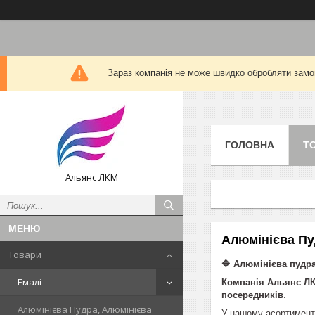
Зараз компанія не може швидко обробляти замов
ГОЛОВНА
Т
Альянс ЛКМ
Алюмінієва Пу
Товари
🔷 Алюмінієва пудр
Емалі
Компанія Альянс Л
посередників
.
Алюмінієва Пудра, Алюмінієва
У нашому асортимент