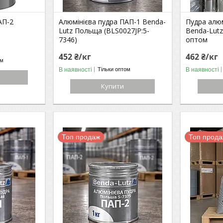
АП-2
Алюмінієва пудра ПАП-1 Benda-
Пудра алюм
Lutz Польща (BLS0027JP:5-
Benda-Lut
7346)
оптом
452 ₴/кг
462 ₴/кг
ом
В наявності
В наявності
Тільки оптом
Купити
Топ продаж
Топ прод