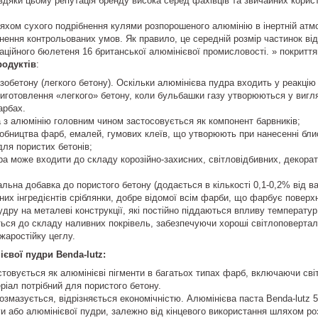
вдяки цьому репутація бренду висока серед фахівців та звичайних корист
яхом сухого подрібнення кулями розпорошеного алюмінію в інертній атм
нення контрольованих умов. Як правило, це середній розмір частинок від 
аційного бюлетеня 16 британської алюмінієвої промисловості. » покритт
родуктів
:
азобетону (легкого бетону). Оскільки алюмінієва пудра входить у реакц
иготовлення «легкого» бетону, коли бульбашки газу утворюються у вигл
арбах.
 з алюмінію головним чином застосовується як компонент барвників;
обництва фарб, емалей, гумових клеїв, що утворюють при нанесенні бл
ля пористих бетонів;
а може входити до складу корозійно-захисних, світловідбивних, декорат
льна добавка до пористого бетону (додається в кількості 0,1-0,2% від ва
них інгредієнтів сріблянки, добре відомої всім фарби, що фарбує поверхн
дру на металеві конструкції, які постійно піддаються впливу температур 
ся до складу наливних покрівель, забезпечуючи хороші світлоповерталь
жаростійку цеглу.
євої пудри Benda-lutz:
товується як алюмінієві пігменти в багатьох типах фарб, включаючи сві
еріал потрібний для пористого бетону.
озмазується, відрізняється економічністю. Алюмінієва паста Benda-lutz 5-
и або алюмінієвої пудри, залежно від кінцевого використання шляхом р