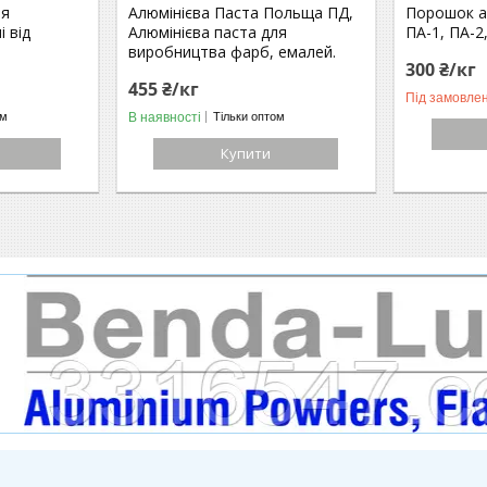
ля
Алюмінієва Паста Польща ПД,
Порошок а
і від
Алюмінієва паста для
ПА-1, ПА-2
виробництва фарб, емалей.
300 ₴/кг
455 ₴/кг
Під замовле
В наявності
ом
Тільки оптом
Купити