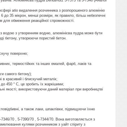
увачів. Алюмінієва пудра Benda-lutz 5-7375 та 5-7346 (Аналог
осфері або видалення розчинника з розпорошеного алюмінію
6 до 35 мікрон, менші розміри, як правило, більш небезпечні
ям для обмеження реакційної спроможності.
ію з водою з утворенням водню, алюмінієва пудра може бути
яді бетону, утворюючи пористий бетон.
искучу поверхню;
ивних, термостійких та інших емалей, фарб, лаків та
ги самого бетону);
і в красивий і блискучий металік;
до 450 ° С, це зробить їх жаркішими;
ні якості; використовуючи даний матеріал при виробництві
тловідбивні, а також лаки, шпаклівки, підвищуючи їхню
7346/70 , 5-7390/70 , 5-7344/70. Вона виготовляється з
озмелювання кулями розчинником з уайт спіриту з