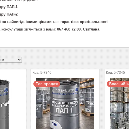
дру ПАП-1
дру ПАП-2
ні
за найвигіднішими цінами
та з
гарантією оригінальності
.
 консультації зв’яжіться з нами:
067 468 72 00, Світлана
5-7346
5-7345
Топ продаж
Власний і