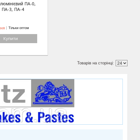
люмінієвий ПА-0,
, ПА-3, ПА-4
ння
Тільки оптом
Купити