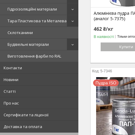
Гідроізоляційні матеріали
Алюмінієва пудра П
(аналог 5-7375)
Тара Пластикова та Металева
462 ₴/кг
Склотканини
В наявності
Тільки опт
Будівельні матеріали
Купити
Виготовлення фарби по RAL
Контакти
5-7346
Новини
Пудра ISO
Статті
Про нас
Сертифікати та ліцензії
Доставка та оплата