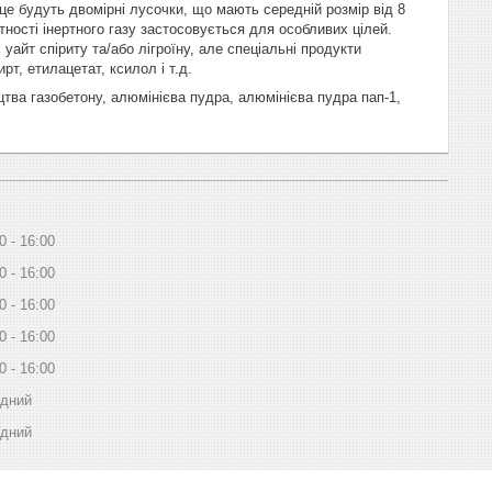
е будуть двомірні лусочки, що мають середній розмір від 8
утності інертного газу застосовується для особливих цілей.
уайт спіриту та/або лігроїну, але спеціальні продукти
рт, етилацетат, ксилол і т.д.
цтва газобетону, алюмінієва пудра, алюмінієва пудра пап-1,
0
16:00
0
16:00
0
16:00
0
16:00
0
16:00
ідний
ідний