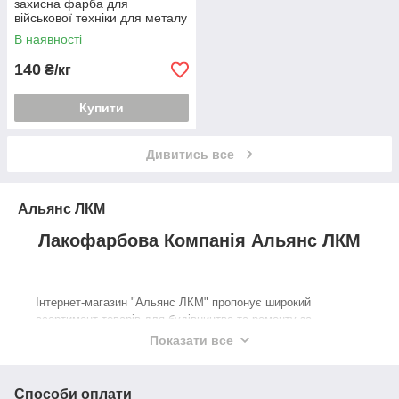
захисна фарба для
військової техніки для металу
В наявності
140
₴/кг
Купити
Дивитись все
Альянс ЛКМ
Лакофарбова Компанія Альянс ЛКМ
Інтернет-магазин "Альянс ЛКМ" пропонує широкий
асортимент товарів для будівництва та ремонту за
доступними цінами. У нашому каталозі ви знайдете
Показати все
лакофарбові матеріали, розчинники, алюмінієву пудру,
парафін, вазелін, порошкову фарбу, карбід та промислові
фарби від відомих виробників. Ми імпортуємо продукцію
Способи оплати