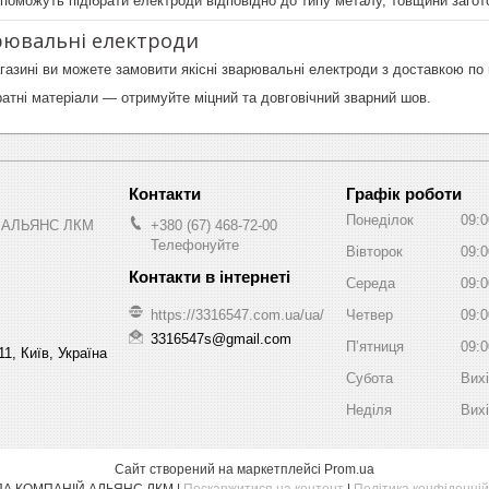
поможуть підібрати електроди відповідно до типу металу, товщини загот
рювальні електроди
газині ви можете замовити якісні зварювальні електроди з доставкою по в
ратні матеріали — отримуйте міцний та довговічний зварний шов.
Графік роботи
Понеділок
09:0
 АЛЬЯНС ЛКМ
+380 (67) 468-72-00
Телефонуйте
Вівторок
09:0
Середа
09:0
https://3316547.com.ua/ua/
Четвер
09:0
3316547s@gmail.com
Пʼятниця
09:0
1, Київ, Україна
Субота
Вих
Неділя
Вих
Сайт створений на маркетплейсі
Prom.ua
ГРУПА КОМПАНІЙ АЛЬЯНС ЛКМ |
Поскаржитися на контент
|
Політика конфіденцій