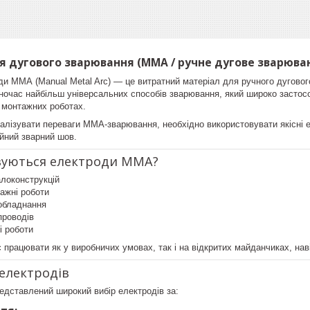
я дугового зварювання (MMA / ручне дугове зварюва
ди ММА (Manual Metal Arc) — це витратний матеріал для ручного дугово
ночас найбільш універсальних способів зварювання, який широко застосо
 монтажних роботах.
лізувати переваги ММА-зварювання, необхідно використовувати якісні ел
йний зварний шов.
овуються електроди ММА?
локонструкцій
тажні роботи
 обладнання
проводів
і роботи
рацювати як у виробничих умовах, так і на відкритих майданчиках, нав
 електродів
едставлений широкий вибір електродів за: