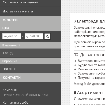
Сертифікати та ліцензії
Доставка та оплата
ФІЛЬТРИ
⚡ Електроди дл
Ціна
Зварювальні електро
найстаріших, але вод
металоконструкцій та
Щоб повною мірою реа
В наявності
проплавлення та наді
Так
6
🏗 Де застос
Виробник
🔹 Виготовлення мета
🔹 Будівельні та мон
Патон
1
🔹 Ремонт техніки та
🔹 Зварювання трубо
КОНТАКТИ
🔹 Побутові та гаражн
Метод ММА дозволяє п
🧪 Асортимент
ГРУПА КОМПАНІЙ АЛЬЯНС ЛКМ
У нашому магазині пр