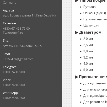
▶ Типом покрит
Світлана
Рутилові
Основні (лужні)
вул. Зрошувальна 11, Київ, Україна
Рутилово-целюл
Целюлозні
+380 (67) 468-72-00
▶ Діаметром:
Телефонуйте
2,0 мм
2,5 мм
https://3316547.com.ua/ua/
3,0 мм
3,2 мм
3316547s@gmail.com
4,0 мм
5,0 мм
+380674687200
▶ Призначення
Для вуглецевої 
+380674687200
Для низьколегов
Для відповідаль
+380674687200
Для роботи по 