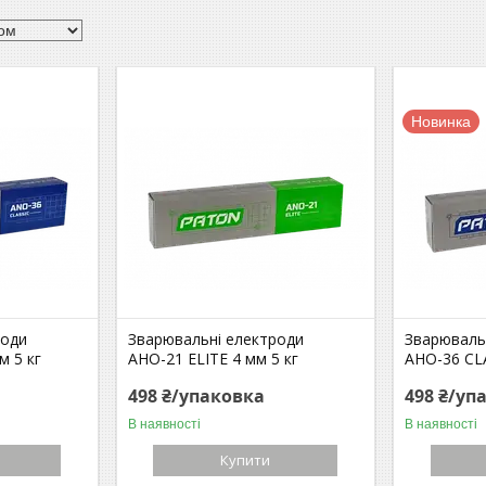
Новинка
роди
Зварювальні електроди
Зварюваль
м 5 кг
АНО-21 ЕLІТE 4 мм 5 кг
АНО-36 CLA
498 ₴/упаковка
498 ₴/уп
В наявності
В наявності
Купити