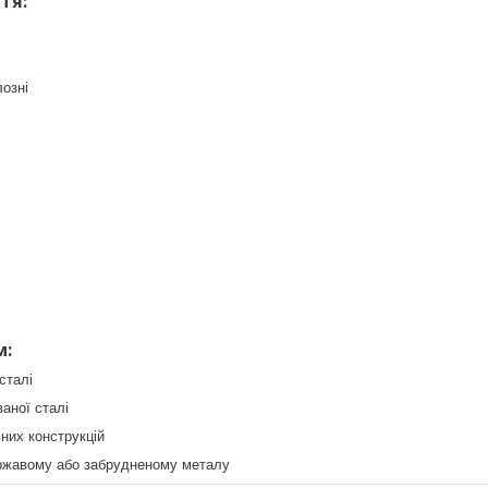
тя:
озні
м:
сталі
аної сталі
них конструкцій
іржавому або забрудненому металу