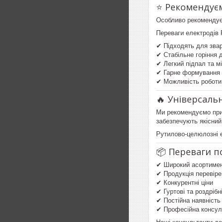
⭐ Рекомендує
Особливо рекоменду
Переваги електродів
✔ Підходять для звар
✔ Стабільне горіння 
✔ Легкий підпал та м
✔ Гарне формування
✔ Можливість роботи 
🔥 Універсаль
Ми рекомендуємо прид
забезпечують якісний
Рутилово-целюлозні е
📦 Переваги п
✔ Широкий асортимен
✔ Продукція перевіре
✔ Конкурентні ціни
✔ Гуртові та роздрібн
✔ Постійна наявність
✔ Професійна консул