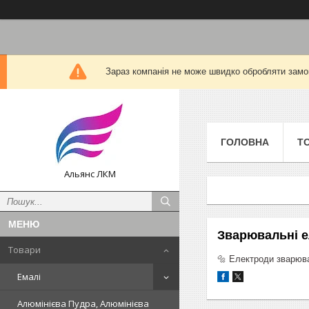
Зараз компанія не може швидко обробляти замов
ГОЛОВНА
Т
Альянс ЛКМ
Зварювальні 
Товари
🔩 Електроди зварюва
Емалі
Алюмінієва Пудра, Алюмінієва