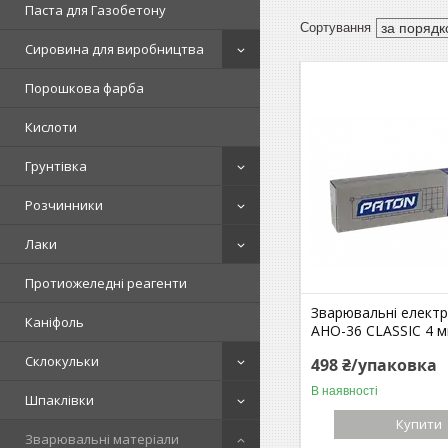
Паста для Газобетону
Сировина для виробництва
Порошкова фарба
Кислоти
Грунтівка
Розчинники
Лаки
Протиожеледні реагенти
Зварювальні елект
Каніфоль
АНО-36 CLASSIC 4 м
Склокульки
498 ₴/упаковка
В наявності
Шпаклівки
Купити
Зварювальні матеріали