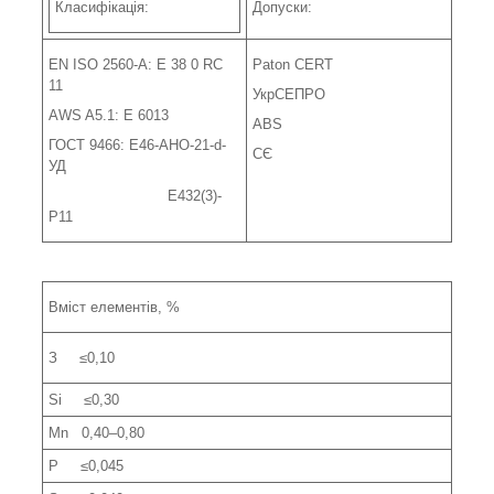
Класифікація:
Допуски:
EN ISO 2560-A: E 38 0 RC
Paton CERT
11
УкрСЕПРО
AWS A5.1: E 6013
ABS
ГОСТ 9466: Е46-АНО-21-d-
СЄ
УД
Е432(3)-
Р11
Вміст елементів, %
З ≤0,10
Si ≤0,30
Mn 0,40–0,80
P ≤0,045