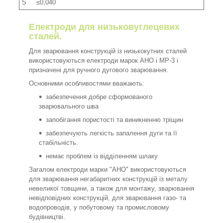
S ≤0,040
Електроди для низьковуглецевих
сталей.
Для зварювання конструкцій із низькокутних сталей
використовуються електроди марок АНО і МР-3 і
призначені для ручного дугового зварювання.
Основними особливостями вважають:
забезпечення добре сформованого
зварювального шва
запобігання пористості та виникненню тріщин
забезпечують легкість запалення дуги та її
стабільність.
немає проблем із відділенням шлаку
Загалом електроди марки "АНО" використовуються
для зварювання негабаритних конструкцій із металу
невеликої товщини, а також для монтажу, зварювання
невідповідних конструкцій, для зварювання газо- та
водопроводів, у побутовому та промисловому
будівництві.