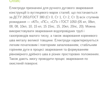
Опис
Електроди призначені для ручного дугового зварювання
конструкцій із вуглецевого марок сталей, що постачаються
за ДСТУ 2651/ГОСТ 380 (Ст 0, Ст 1, Ст 2, Ст 3) всіх ступенів
розкидання — «КП», «ПС», «СП» і ГОСТ 1050 (05 кп, 08кп,
08, 08, 10кп, 10, 15 кп, 15 15пс, 15, 20кп, 20пс, 20). Можна
використовувати зварювання водопровідних труб і
газопроводів малого тиску, а також зварювання кореневого
шва металу великої товщини. Електроди характеризуються
легким початковим і повторним запалюванням, стабільним
горінням дуги в процесі зварювання та формуванням
рівномірного дрібного шва в різних просторових положеннях.
Також дають змогу проводити процес зварювання по
окисленій поверхні.