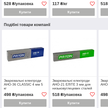
528
117
518
₴/упаковка
₴/кг
Купити
Купити
Подібні товари компанії
Зварювальні електроди
Зварювальні електроди
Звар
АНО-36 CLASSIC 4 мм 5
АНО-21 ЕЛІТЕ 3 мм для
АНО-
кг
низьковуглецевих сталей
498
518
498
₴/упаковка
₴/упаковка
Купити
Купити