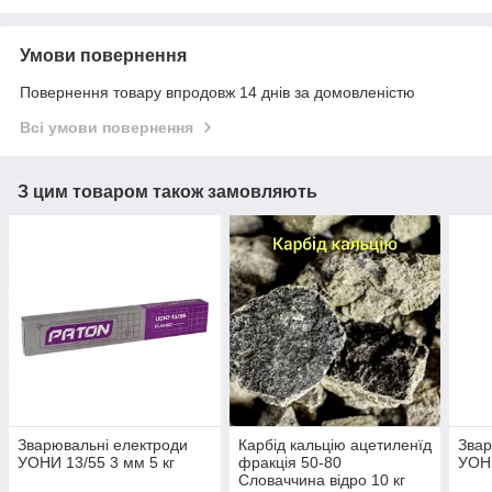
Умови повернення
Повернення товару впродовж 14 днів за домовленістю
Всі умови повернення
З цим товаром також замовляють
Зварювальні електроди
Карбід кальцію ацетиленїд
Звар
УОНИ 13/55 3 мм 5 кг
фракція 50-80
УОНИ
Словаччина відро 10 кг