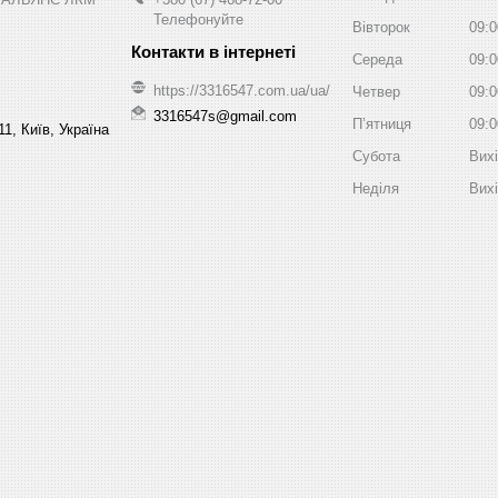
Телефонуйте
Вівторок
09:0
Середа
09:0
https://3316547.com.ua/ua/
Четвер
09:0
3316547s@gmail.com
Пʼятниця
09:0
1, Київ, Україна
Субота
Вих
Неділя
Вих