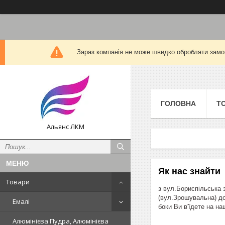
Зараз компанія не може швидко обробляти замов
ГОЛОВНА
Т
Альянс ЛКМ
Як нас знайти
Товари
з вул.Бориспільська 
(вул.Зрошувальна) до
Емалі
боки Ви в'їдете на на
Алюмінієва Пудра, Алюмінієва