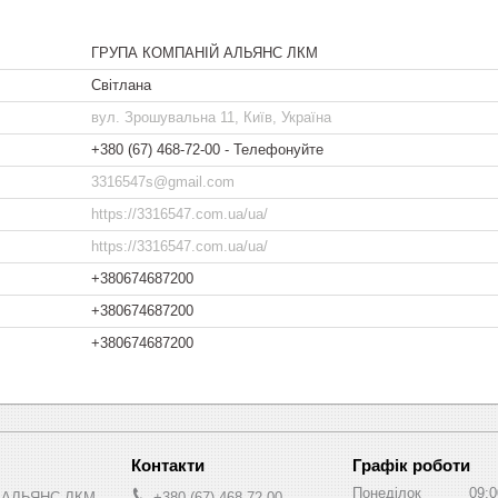
ГРУПА КОМПАНІЙ АЛЬЯНС ЛКМ
Світлана
вул. Зрошувальна 11, Київ, Україна
+380 (67) 468-72-00
Телефонуйте
3316547s@gmail.com
https://3316547.com.ua/ua/
https://3316547.com.ua/ua/
+380674687200
+380674687200
+380674687200
Графік роботи
Понеділок
09:0
 АЛЬЯНС ЛКМ
+380 (67) 468-72-00