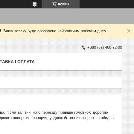
Кошик
ний. Вашу заявку буде оброблено найближчим робочим днем.
+380 (67) 468-72-00
ТАВКА І ОПЛАТА
а, після залізничного переїзду правіше головною дорогою
першого повороту праворуч, уздовж бетонних огорож по обидва