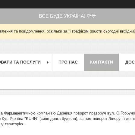
ВСЕ БУДЕ УКРАЇНА! 💛💙
лення та повідомлення, оскільки за її графіком роботи сьогодні вихід
ОВАРИ ТА ПОСЛУГИ
ПРО НАС
КОНТАКТИ
ДОС
за Фармацевтичною компанією Дарниця поворот праворуч вул. О.Горбунов
 Кун-Україна "KUHN" (синя довга будівля), за ним поворот Ліворуч і до 
шу територію .