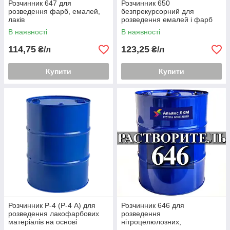
Розчинник 647 для
Розчинник 650
розведення фарб, емалей,
безпрекурсорний для
лаків
розведення емалей і фарб
В наявності
В наявності
114,75
123,25
₴/л
₴/л
Купити
Купити
Розчинник Р-4 (Р-4 А) для
Розчинник 646 для
розведення лакофарбових
розведення
матеріалів на основі
нітроцелюлозних,