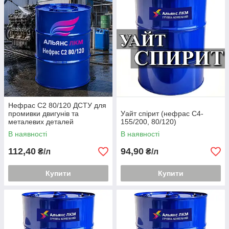
Нефрас С2 80/120 ДСТУ для
промивки двигунів та
Уайт спірит (нефрас С4-
металевих деталей
155/200, 80/120)
В наявності
В наявності
112,40
94,90
₴/л
₴/л
Купити
Купити