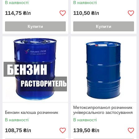
полівінілхлоридних смол
гліфталевих,
В наявності
В наявності
меланіноамідних, акрилових
емалей
114,75
110,50
₴/л
₴/л
Купити
Купити
Метоксипропанол розчинник
Бензин калоша розчинник
універсального застосування
В наявності
В наявності
108,75
139,50
₴/л
₴/л