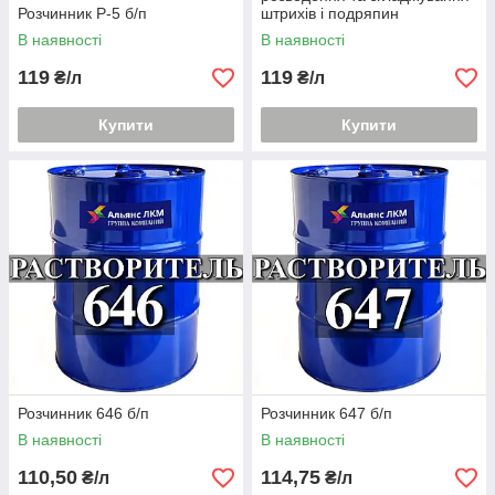
Розчинник Р-5 б/п
штрихів і подряпин
обприскуванням
В наявності
В наявності
нитроэмалевых покриттів
119
119
₴/л
₴/л
Купити
Купити
Розчинник 646 б/п
Розчинник 647 б/п
В наявності
В наявності
110,50
114,75
₴/л
₴/л