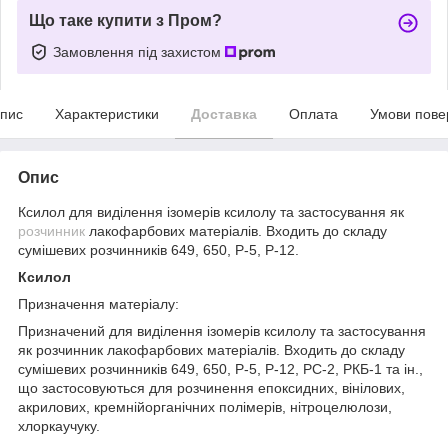
Що таке купити з Пром?
Замовлення під захистом
пис
Характеристики
Доставка
Оплата
Умови пове
Опис
Ксилол для виділення ізомерів ксилолу та застосування як
розчинник
лакофарбових матеріалів. Входить до складу
сумішевих розчинників 649, 650, Р-5, Р-12.
Ксилол
Призначення матеріалу:
Призначений для виділення ізомерів ксилолу та застосування
як розчинник лакофарбових матеріалів. Входить до складу
сумішевих розчинників 649, 650, Р-5, Р-12, РС-2, РКБ-1 та ін.,
що застосовуються для розчинення епоксидних, вінілових,
акрилових, кремнійорганічних полімерів, нітроцелюлози,
хлоркаучуку.