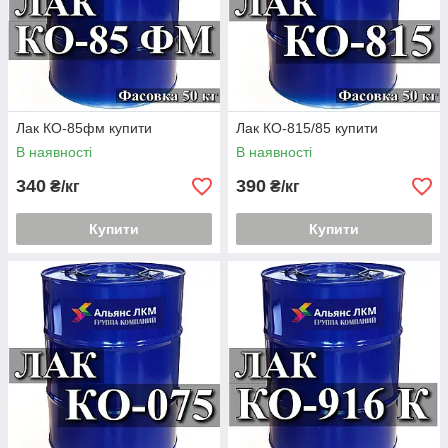
Лак КО-85фм купити
Лак КО-815/85 купити
В наявності
В наявності
340
390
₴/кг
₴/кг
Купити
Купити