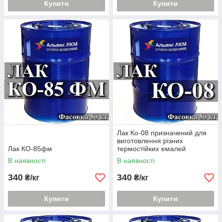
Купити
Купити
Лак Ко-08 призначений для
виготовлення різних
Лак КО-85фм
термостійких емалей
В наявності
В наявності
340
340
₴/кг
₴/кг
Купити
Купити