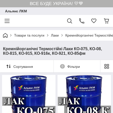
ВСЕ БУДЕ УКРАЇНА! 💛💙
Альянс ЛКМ
Товари та послуги
Лаки
Кремнійорганічні Термостій
Кремнійорганічні Термостійкі Лаки КО-075, КО-08,
КО-815, КО-915, КО-916к, КО-921, КО-85фм
Сортування
0
Фільтри