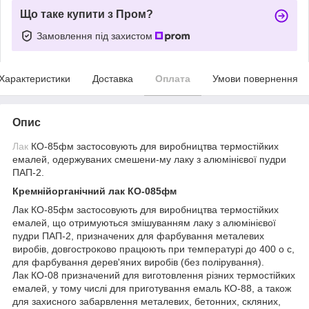
Що таке купити з Пром?
Замовлення під захистом
Характеристики
Доставка
Оплата
Умови повернення
Опис
Лак
КО-85фм застосовують для виробництва термостійких
емалей, одержуваних смешени-му лаку з алюмінієвої пудри
ПАП-2.
Кремнійорганічний лак КО-085фм
Лак КО-85фм застосовують для виробництва термостійких
емалей, що отримуються змішуванням лаку з алюмінієвої
пудри ПАП-2, призначених для фарбування металевих
виробів, довгостроково працюють при температурі до 400 о с,
для фарбування дерев'яних виробів (без полірування).
Лак КО-08 призначений для виготовлення різних термостійких
емалей, у тому числі для приготування емаль КО-88, а також
для захисного забарвлення металевих, бетонних, скляних,