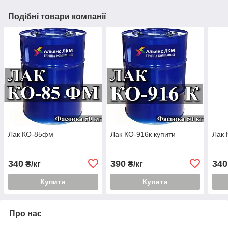
Подібні товари компанії
Лак КО-85фм
Лак КО-916к купити
Лак 
340
390
340
₴/кг
₴/кг
Купити
Купити
Про нас