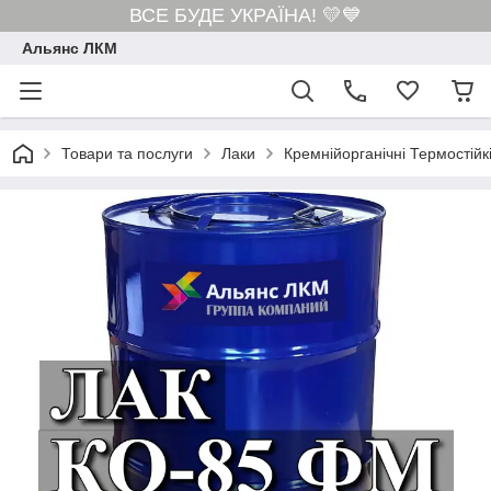
ВСЕ БУДЕ УКРАЇНА! 💛💙
Альянс ЛКМ
Товари та послуги
Лаки
Кремнійорганічні Термостій