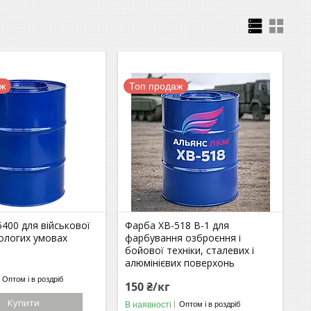
аж
Топ продаж
400 для військової
Фарба ХВ-518 В-1 для
вологих умовах
фарбування озброєння і
бойової техніки, сталевих і
алюмінієвих поверхонь
Оптом і в роздріб
150 ₴/кг
Купити
В наявності
Оптом і в роздріб