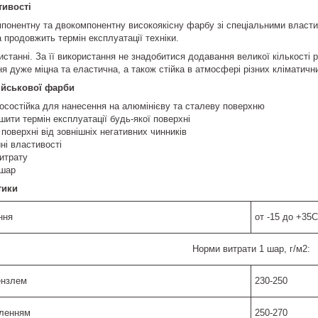
тивості
онентну та двокомпонентну високоякісну фарбу зі спеціальними власти
та продовжить термін експлуатації техніки.
истанні. За її використання не знадобитися додавання великої кількості 
 дуже міцна та еластична, а також стійка в атмосфері різних кліматични
ійськової фарби
носостійка для нанесення на алюмінієву та сталеву поверхню
шити термін експлуатації будь-якої поверхні
поверхні від зовнішніх негативних чинників
ні властивості
итрату
 шар
тики
ння
от -15 до +35С
Норми витрати 1 шар, г/м2:
пензлем
230-250
иленням
250-270