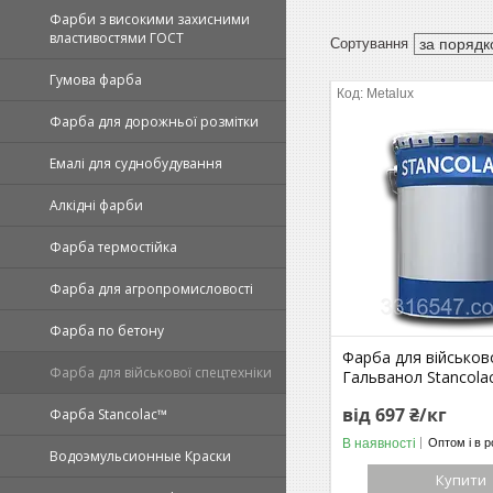
Фарби з високими захисними
властивостями ГОСТ
Гумова фарба
Metalux
Фарба для дорожньої розмітки
Емалі для суднобудування
Алкідні фарби
Фарба термостійка
Фарба для агропромисловості
Фарба по бетону
Фарба для військово
Фарба для військової спецтехніки
Гальванол Stancola
від 697 ₴/кг
Фарба Stancolac™
В наявності
Оптом і в р
Водоэмульсионные Краски
Купити