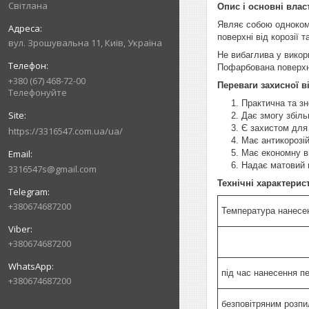
Світлана
Опис і основні влас
Являє собою однокомп
поверхні від корозії 
вул. Зрошувальна 11, Київ, Україна
Не вибаглива у викор
Пофарбована поверхня
+380 (67) 468-72-00
Переваги захисної в
Телефонуйте
Практична та з
Дає змогу збіль
Є захистом для 
https://3316547.com.ua/ua/
Має антикорозій
Має економну в
Надає матовий
3316547s@gmail.com
Технічні характерис
+380674687200
Температура нанесе
+380674687200
під час нанесення 
+380674687200
безповітряним розп