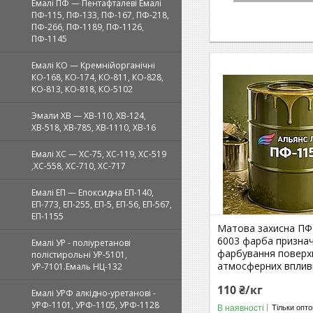
Емалі ПФ — Пентафталеві Емалі
ПФ-115, ПФ-133, ПФ-167, ПФ-218,
ПФ-266, ПФ-1189, ПФ-1126,
ПФ-1145
Емалі КО — Кремнійорганічні
КО-168, КО-174, КО-811, КО-828,
КО-813, КО-818, КО-5102
Эмали ХВ — ХВ-110, ХВ-124,
ХВ-518, ХВ-785, ХВ-1110, ХВ-16
Емалі ХС — ХС-75, ХС-119, ХС-519
,ХС-558, ХС-710, ХС-717
Емалі ЕП — Епоксидна ЕП-140,
ЕП-773, ЕП-255, ЕП-5, ЕП-56, ЕП-567,
ЕП-1155
Матова захисна ПФ
6003 фарба призна
Емалі УР - поліуретанові
фарбування поверх
полістирольні УР-5101,
атмосферних вплив
УР-7101.Емаль НЦ-132
110 ₴/кг
Емалі УРФ алкідно-уретанові -
УРФ-1101, УРФ-1105, УРФ-1128
В наявності
Тільки опт