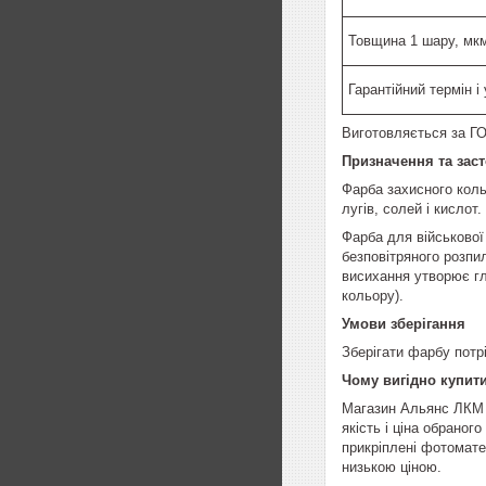
Товщина 1 шару, мк
Гарантійний термін і
Виготовляється за ГО
Призначення та зас
Фарба захисного коль
лугів, солей і кисло
Фарба для військової
безповітряного розпил
висихання утворює гл
кольору).
Умови зберігання
Зберігати фарбу потрі
Чому вигідно купит
Магазин Альянс ЛКМ н
якість і ціна обраног
прикріплені фотоматер
низькою ціною.