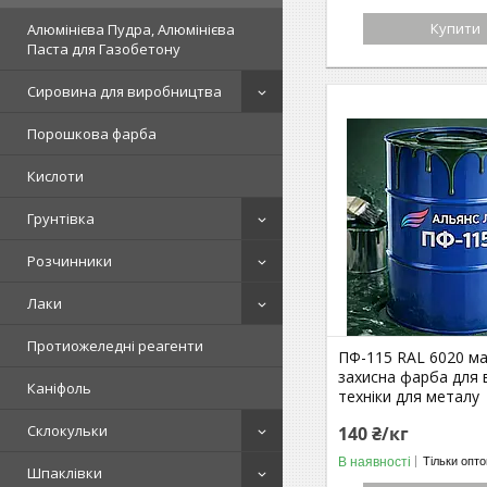
Купити
Алюмінієва Пудра, Алюмінієва
Паста для Газобетону
Сировина для виробництва
Порошкова фарба
Кислоти
Грунтівка
Розчинники
Лаки
Протиожеледні реагенти
ПФ-115 RAL 6020 м
захисна фарба для 
Каніфоль
техніки для металу
Склокульки
140 ₴/кг
В наявності
Тільки опт
Шпаклівки