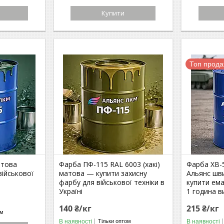
Купити
Топ прод
атова
Фарба ПФ-115 RAL 6003 (хакі)
Фарба ХВ-
військової
матова — купити захисну
Альянс шв
фарбу для військової техніки в
купити ема
Україні
1 година в
140 ₴/кг
215 ₴/кг
ом
В наявності
В наявності
Тільки оптом