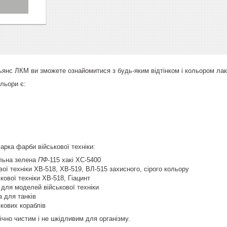
ьянс ЛКМ ви зможете ознайомитися з будь-яким відтінком і кольором лак
льори є:
рка фарби військової техніки:
льна зелена
ПФ
-115 хакі ХС-5400
ої техніки ХВ-518, ХВ-519, ВЛ-515 захисного, сірого кольору
кової техніки ХВ-518, Гіацинт
для моделей військової техніки
а для танків
кових кораблів
ічно чистим і не шкідливим для організму.