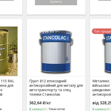
Купити
Топ прод
 115 RAL
Ґрунт 812 епоксидний
Металюкс 
чена для
антикорозійний для металу для
військової
ні
автотранспорту та спец.
швидковис
ів
техніки Станколак
антикороз
362,64 ₴/кг
від 328,2
В наявності
В наявності
ом
Тільки оптом