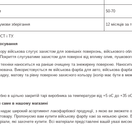
м
50-70
 умови зберігання
12 місяців за 
СТ і ТУ.
тосування
ору військова слугує захистом для зовнішніх поверхонь, військового обл
т. Покриття слугуватиме захистом для поверхні від впливу олив, пушковог
 техніки наноситься на раніше очищену та знежирену поверхню. Наносити
ювача. Використовується як військова фарба для авто, військова фарба дл
адку, матову та рівну поверхню захисного кольору (колір має бути в м
бно в щільно закритій тарі виробника за температури від +5 oС до +35 oС
и саме в нашому магазині
адає широкий асортимент лакофарбової продукції, з якою ви зможете о
о товару. Пропонуємо вам купити військову фарбу хакі за низькою ціною. 
іали, які захочете купити. Всі матеріали представлені вашій увазі висок