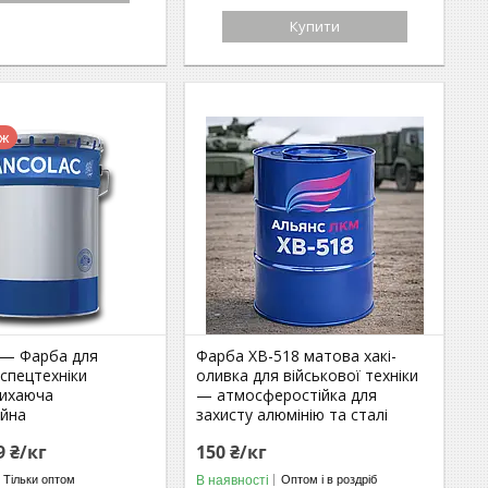
Купити
аж
— Фарба для
Фарба ХВ-518 матова хакі-
 спецтехніки
оливка для військової техніки
ихаюча
— атмосферостійка для
ійна
захисту алюмінію та сталі
9 ₴/кг
150 ₴/кг
В наявності
Тільки оптом
Оптом і в роздріб