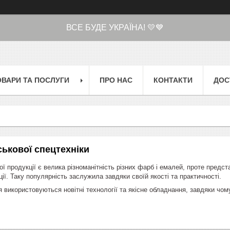
ВСЕ БУДЕ УКРАЇНА! 💛💙
ОВАРИ ТА ПОСЛУГИ
ПРО НАС
КОНТАКТИ
ДОС
ськової спецтехніки
ї продукції є велика різноманітність різних фарб і емалей, проте предс
ії. Таку популярність заслужила завдяки своїй якості та практичності.
ня використовуються новітні технології та якісне обладнання, завдяки чо