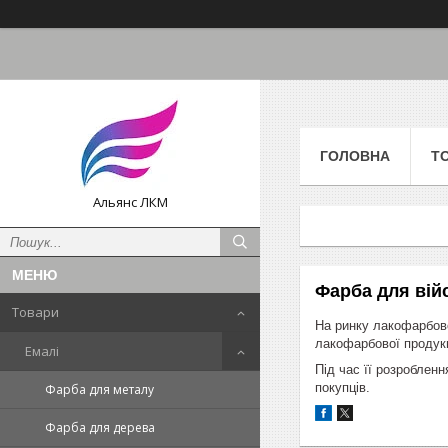
ГОЛОВНА
Т
Альянс ЛКМ
Фарба для вій
Товари
На ринку лакофарбово
лакофарбової продукц
Емалі
Під час її розроблен
покупців.
Фарба для металу
Фарба для дерева