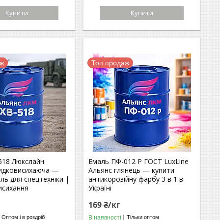
Купити
Купити
аж
Топ продаж
518 Люкслайн
Емаль ПФ-012 Р ГОСТ LuxLine
идковисихаюча —
Альянс глянець — купити
ль для спецтехніки |
антикорозійну фарбу 3 в 1 в
исихання
Україні
169 ₴/кг
В наявності
Оптом і в роздріб
Тільки оптом