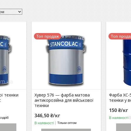
Топ продаж
Топ прод
ї техніки
Хувер 576 — фарба матова
Фарба ХС-5
c
антикорозійна для військової
техніки у 
техніки
150 ₴/кг
346,50 ₴/кг
В наявності
оздріб
В наявності
Тільки оптом