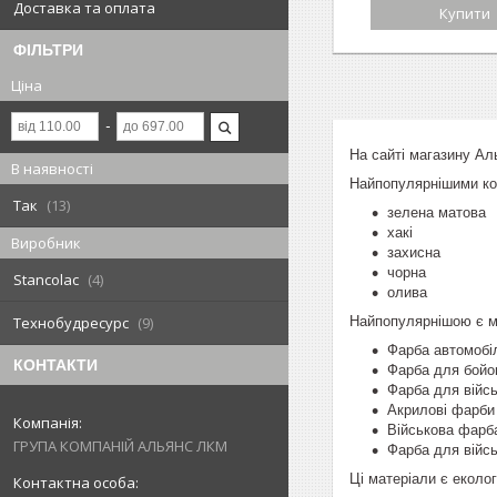
Доставка та оплата
Купити
ФІЛЬТРИ
Ціна
На сайті магазину Ал
В наявності
Найпопулярнішими ко
Так
13
зелена матова
хакі
Виробник
захисна
чорна
Stancolac
4
олива
Найпопулярнішою є ма
Технобудресурс
9
Фарба автомобі
КОНТАКТИ
Фарба для бойов
Фарба для війсь
Акрилові фарби 
Військова фарб
ГРУПА КОМПАНІЙ АЛЬЯНС ЛКМ
Фарба для війсь
Ці матеріали є еколог