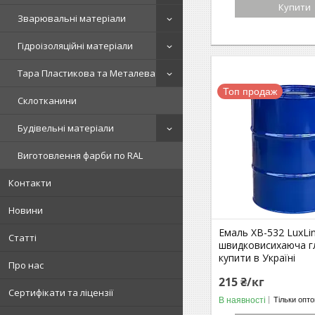
Купити
Зварювальні матеріали
Гідроізоляційні матеріали
Тара Пластикова та Металева
Топ продаж
Склотканини
Будівельні матеріали
Виготовлення фарби по RAL
Контакти
Новини
Емаль ХВ-532 LuxLi
Статті
швидковисихаюча г
купити в Україні
Про нас
215 ₴/кг
Сертифікати та ліцензії
В наявності
Тільки опт