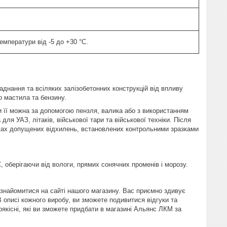
температури від -5 до +30 °C.
аднання та всіляких залізобетонних конструкцій від впливу
о мастила та бензину.
 її можна за допомогою пензля, валика або з використанням
я УАЗ, літаків, військової тари та військової техніки. Після
ежах допущених відхилень, встановлених контрольними зразками
, оберігаючи від вологи, прямих сонячних променів і морозу.
знайомитися на сайті нашого магазину. Вас приємно здивує
В описі кожного виробу, ви зможете подивитися відгуки та
оякісні, які ви зможете придбати в магазині Альянс ЛКМ за