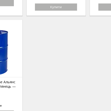
Купити
ne Альянс
лянець —
ом