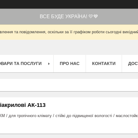
ВСЕ БУДЕ УКРАЇНА! 💛💙
лення та повідомлення, оскільки за її графіком роботи сьогодні вихід
ОВАРИ ТА ПОСЛУГИ
ПРО НАС
КОНТАКТИ
ДОС
іакрилові АК-113
М / для тропічного клімату / стійкі до підвищеної вологості / маслостой