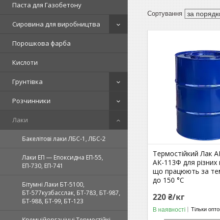
Паста для Газобетону
Сировина для виробництва
Порошкова фарба
Кислоти
Грунтівка
Розчинники
Лаки
Бакелітові лаки ЛБС-1, ЛБС-2
Термостійкий Лак А
Лаки ЕП — Епоксидна ЕП-55,
АК-113Ф для різних
ЕП-730, ЕП-741
що працюють за те
до 150 °C
Бітумні Лаки БТ-5100,
БТ-577кузбасслак, БТ-783, БТ-987,
220 ₴/кг
БТ-988, БТ-99, БТ-123
В наявності
Тільки опт
Кремнійорганічні Термостійкі