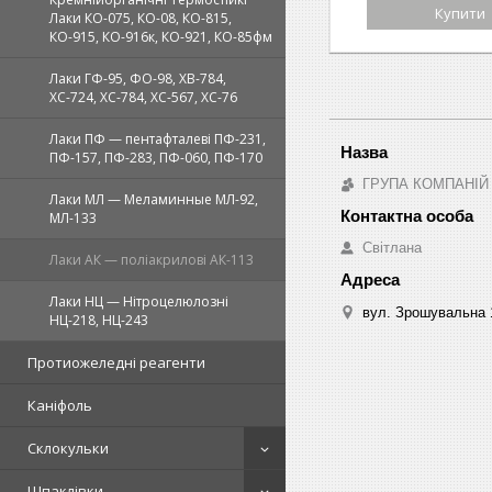
Купити
Лаки КО-075, КО-08, КО-815,
КО-915, КО-916к, КО-921, КО-85фм
Лаки ГФ-95, ФО-98, ХВ-784,
ХС-724, ХС-784, ХС-567, ХС-76
Лаки ПФ — пентафталеві ПФ-231,
ПФ-157, ПФ-283, ПФ-060, ПФ-170
ГРУПА КОМПАНІЙ
Лаки МЛ — Меламинные МЛ-92,
МЛ-133
Світлана
Лаки АК — поліакрилові АК-113
Лаки НЦ — Нітроцелюлозні
вул. Зрошувальна 1
НЦ-218, НЦ-243
Протиожеледні реагенти
Каніфоль
Склокульки
Шпаклівки