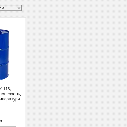
К-113,
 поверхонь,
мператури
ом