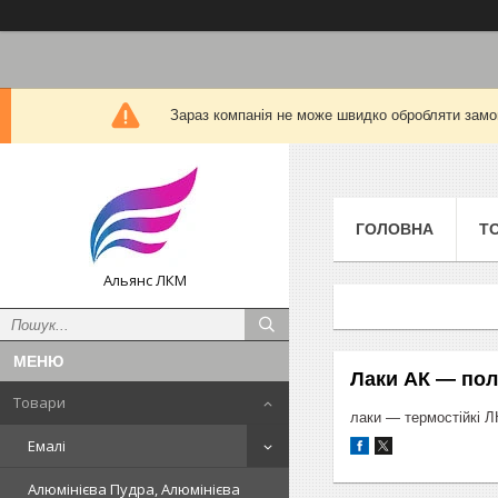
Зараз компанія не може швидко обробляти замов
ГОЛОВНА
Т
Альянс ЛКМ
Лаки АК — пол
Товари
лаки — термостійкі ЛК
Емалі
Алюмінієва Пудра, Алюмінієва