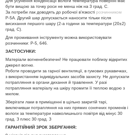
Для усунення конденсації вологи температура поверхні має
бути вищою за точку роси не менш ніж на 3 град. С.
За потреби лак доводять до робочої в'язкості
розчинником
Р-5А. Другий шар допускається наносити тільки після
висихання першого шару (2-а години за температури (20±2)
град. С).
Для промивання інструменту можна використовувати
розчинники: Р-5, 646.
ЗАСТОСУНКИ:
Матеріали вогненебезпечні! Не працювати поблизу відкритих
джерел вогню.
Роботи проводити за гарної вентиляції, в гумових рукавичках,
з використанням індивідуальних засобів захисту. Не допускати
потрапляння в органи дихання й травлення. У разі
потрапляння матеріалу на шкіру промити її теплою водою з
милом.
Зберігати лаки в приміщенні в щільно закритій тарі,
виключивши потрапляння на них прямих сонячних променів і
вологи за температури навколишнього повітря від мінус 30
град. З плюс 30 град. З
ГАРАНТІЙНИЙ ЗРОК ЗБЕРІГАННЯ: