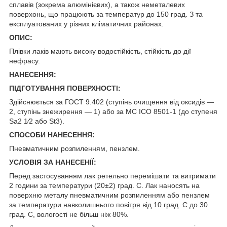
сплавів (зокрема алюмінієвих), а також неметалевих
поверхонь, що працюють за температур до 150 град. З та
експлуатованих у різних кліматичних районах.
ОПИС:
Плівки лаків мають високу водостійкість, стійкість до дії
нефрасу.
НАНЕСЕННЯ:
ПІДГОТУВАННЯ ПОВЕРХНОСТІ:
Здійснюється за ГОСТ 9.402 (ступінь очищення від оксидів —
2, ступінь знежирення — 1) або за МС ІСО 8501-1 (до ступеня
Sa2 1⁄2 або St3).
СПОСОБИ НАНЕСЕННЯ:
Пневматичним розпиленням, пензлем.
УСЛОВІЯ ЗА НАНЕСЕНІЇ:
Перед застосуванням лак ретельно перемішати та витримати
2 години за температури (20±2) град. С. Лак наносять на
поверхню металу пневматичним розпиленням або пензлем
за температури навколишнього повітря від 10 град. С до 30
град. С, вологості не більш ніж 80%.