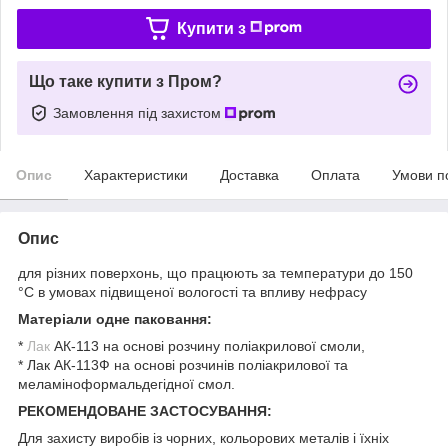
Купити з
Що таке купити з Пром?
Замовлення під захистом
Опис
Характеристики
Доставка
Оплата
Умови п
Опис
для різних поверхонь, що працюють за температури до 150
°C в умовах підвищеної вологості та впливу нефрасу
Матеріали одне паковання:
*
Лак
АК-113 на основі розчину поліакрилової смоли,
* Лак АК-113Ф на основі розчинів поліакрилової та
меламіноформальдегідної смол.
РЕКОМЕНДОВАНЕ ЗАСТОСУВАННЯ:
Для захисту виробів із чорних, кольорових металів і їхніх