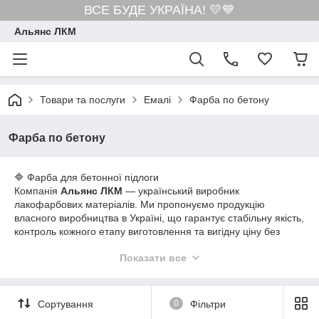
ВСЕ БУДЕ УКРАЇНА! 💛💙
Альянс ЛКМ
Товари та послуги
Емалі
Фарба по бетону
Фарба по бетону
🔷 Фарба для бетонної підлоги
Компанія
Альянс ЛКМ
— український виробник
лакофарбових матеріалів. Ми пропонуємо продукцію
власного виробництва в Україні, що гарантує стабільну якість,
контроль кожного етапу виготовлення та вигідну ціну без
посередників.
Показати все
У нашому асортименті ви можете придбати:
Фарбу для бетонної підлоги АК-11
Фарбу для промислових та складських підлог
Сортування
0
Фільтри
Зносостійкі покриття для бетону та цементних основ