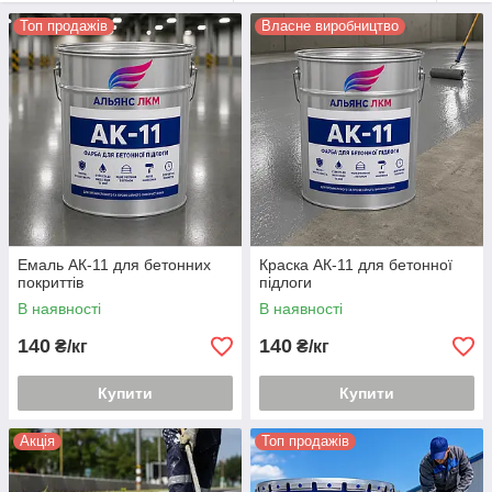
📌 Вся продукція виготовляється в Україні, відповідає
Топ продажів
Власне виробництво
технічним вимогам та забезпечує надійний захист бетонних
поверхонь від стирання, вологи та механічних навантажень.
📞 Для замовлення та консультації зв’яжіться з нами: 067 468
72 00, Світлана
Емаль АК-11 для бетонних
Краска АК-11 для бетонної
покриттів
підлоги
В наявності
В наявності
140
140
₴/кг
₴/кг
Купити
Купити
Акція
Топ продажів