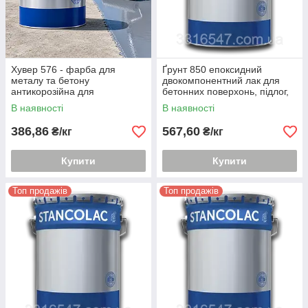
Хувер 576 - фарба для
Ґрунт 850 епоксидний
металу та бетону
двокомпонентний лак для
антикорозійна для
бетонних поверхонь, підлог,
агресивного середовища
басейнів
В наявності
В наявності
386,86
567,60
₴/кг
₴/кг
Купити
Купити
Топ продажів
Топ продажів