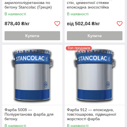
акрилополіуретанова по
стін, цементної стяжки
бетону Stancolac (Греція)
епоксидна зносостійка
Станколак 914
В наявності
В наявності
878,40
502,04
₴/кг
від
₴/кг
Купити
Купити
Топ продажів
Фарба 5008 —
Фарба 912 — епоксидна,
Поліуретанова фарба для
товстошарова, підвищеної
бетону.
жорсткості фарба
В наявності
В наявності