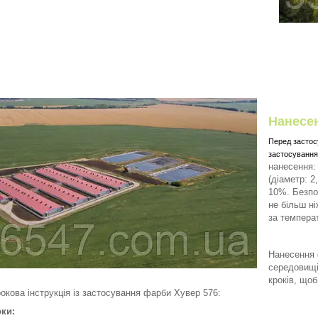
Нанесе
Перед засто
застосуванн
нанесення
(діаметр: 2,
10%.
Безпо
не більш н
за темпера
Нанесення 
середовищі
кроків, щоб
окова інструкція із застосування фарби Хувер 576:
оки: