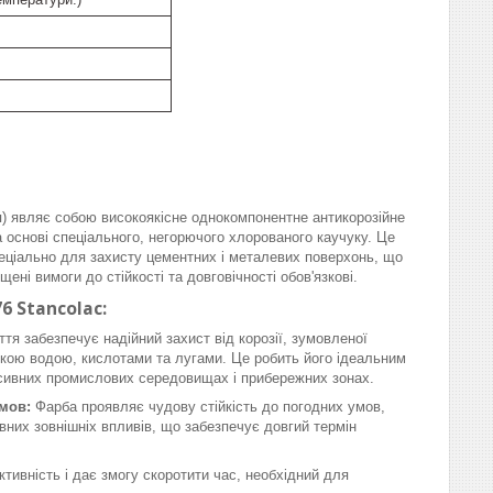
я) являє собою високоякісне однокомпонентне антикорозійне
 основі спеціального, негорючого хлорованого каучуку. Це
пеціально для захисту цементних і металевих поверхонь, що
ені вимоги до стійкості та довговічності обов'язкові.
6 Stancolac:
тя забезпечує надійний захист від корозії, зумовленої
кою водою, кислотами та лугами. Це робить його ідеальним
ресивних промислових середовищах і прибережних зонах.
умов:
Фарба проявляє чудову стійкість до погодних умов,
вних зовнішніх впливів, що забезпечує довгий термін
ивність і дає змогу скоротити час, необхідний для