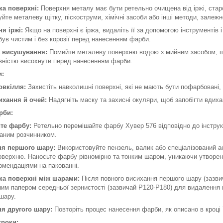
ка поверхні:
Поверхня металу має бути ретельно очищена від іржі, старо
йте металеву щітку, піскоструми, хімічні засоби або інші методи, залежн
я іржі:
Якщо на поверхні є іржа, видаліть її за допомогою інструментів 
ув чистим і без корозії перед нанесенням фарби.
а висушування:
Помийте металеву поверхню водою з мийним засобом, що
овністю висохнути перед нанесенням фарби.
и:
овкілля:
Захистіть навколишні поверхні, які не мають бути пофарбовані, 
ихання й очей:
Надягніть маску та захисні окуляри, щоб запобігти вдиха
рби:
те фарбу:
Ретельно перемішайте фарбу Хувер 576 відповідно до інструкц
аним розчинником.
ня першого шару:
Використовуйте пензель, валик або спеціалізований 
верхню. Наносьте фарбу рівномірно та тонким шаром, уникаючи утворен
комендаціями на пакованні.
ка поверхні між шарами:
Після повного висихання першого шару (зазвич
м папером середньої зернистості (зазвичай P120-P180) для видалення не
шару.
я другого шару:
Повторіть процес нанесення фарби, як описано в кроці
кроки: