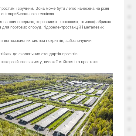
остим і зручним. Вона може бути легко нанесена на різні
 снігоприбиральною технікою.
ня на свинофермах, коровницях, конюшнях, птицяхфабриках
я для портових споруд, гідроелектростанцій і металевих
я вогнезахисних систем покриттів, забезпечуючи
ійких до екологічних стандартів проєктів.
икорозійного захисту, високої стійкості та простоти