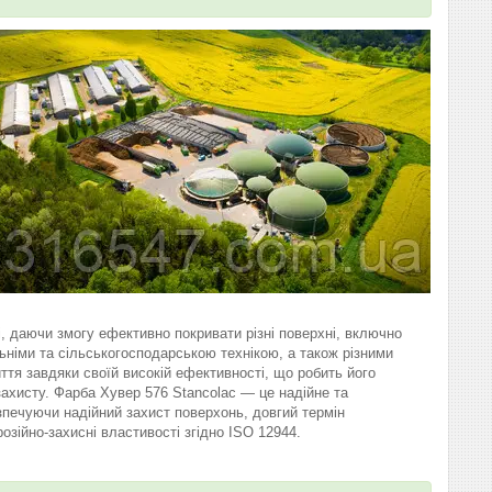
, даючи змогу ефективно покривати різні поверхні, включно
німи та сільськогосподарською технікою, а також різними
ття завдяки своїй високій ефективності, що робить його
захисту. Фарба Хувер 576 Stancolac — це надійне та
зпечуючи надійний захист поверхонь, довгий термін
зійно-захисні властивості згідно ISO 12944.