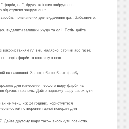
ї фарби, олії, бруду та інших забруднень.
о від ступеня забруднення.
і засобів, призначених для видалення іржі. Забезпечте,
б видалити залишки бруду та олії. Потім дайте
з використанням плівки, малярної стрічки або газет.
нню парів фарби та контакту з нею.
ій на пакованні. За потреби розбавте фарбу
аерозоль для нанесення першого шару фарби на
ня бризок і крапель. Дайте першому шару висохнути
ай не менш ніж 24 години), користуйтеся
рівностей і створення гарної поверхні для
 7. Дайте другому шару також висохнути повністю.