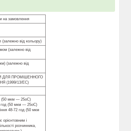
и на замовлення
/л (залежно від кольору)
ємом (залежно від
мкм) (залежно від
ЬКИ ДЛЯ ПРОМІШЕННОГО
Я (1999/13/EC)
в (50 мкм — 25oC)
 год (50 мкм — 25oC)
іння 48-72 год (50 мкм
є орієнтовним і
ількості розчинника,
емператури.)