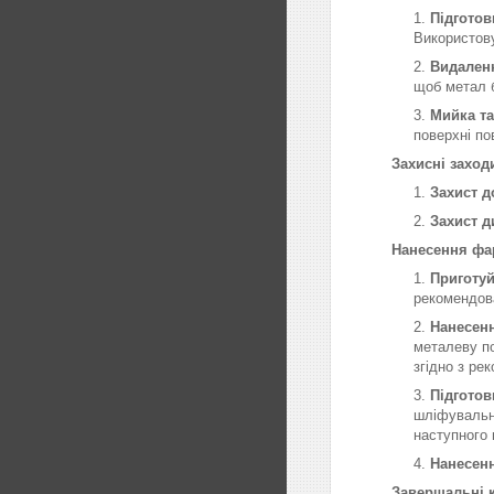
Підготов
Використову
Видаленн
щоб метал б
Мийка т
поверхні п
Захисні заход
Захист д
Захист д
Нанесення фа
Приготуй
рекомендов
Нанесен
металеву по
згідно з ре
Підготов
шліфувальни
наступного 
Нанесенн
Завершальні 