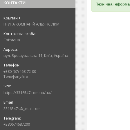
КОНТАКТИ
Технічна інформ
ГРУПА КОМПАНІЙ АЛЬЯНС ЛКМ
Світлана
вул. Зрошувальна 11, Київ, Україна
+380 (67) 468-72-00
Телефонуйте
https://3316547.com.ua/ua/
3316547s@gmail.com
+380674687200