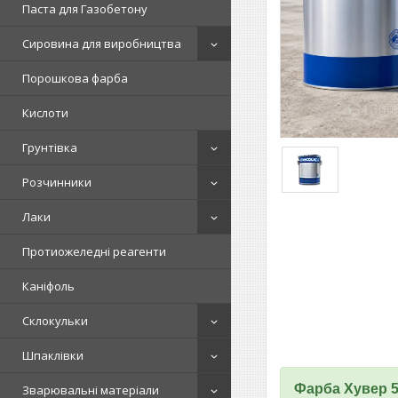
Паста для Газобетону
Сировина для виробництва
Порошкова фарба
Кислоти
Грунтівка
Розчинники
Лаки
Протиожеледні реагенти
Каніфоль
Склокульки
Шпаклівки
Фарба Хувер 5
Зварювальні матеріали