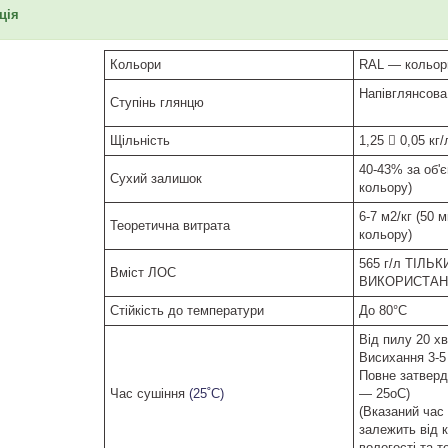
ація
Кольори
RAL — кольор
Напівглянсова
Ступінь глянцю
Щільність
1,25  0,05 кг
40-43% за об'
Сухий залишок
кольору)
6-7 м2/кг (50 
Теоретична витрата
кольору)
565 г/л ТІЛ
Вміст ЛОС
ВИКОРИСТАНН
Стійкість до температури
До 80°С
Від пилу 20 х
Висихання 3-5
Повне затверд
Час сушіння
(25˚C)
— 25oC)
(Вказаний час 
залежить від к
вологості та т