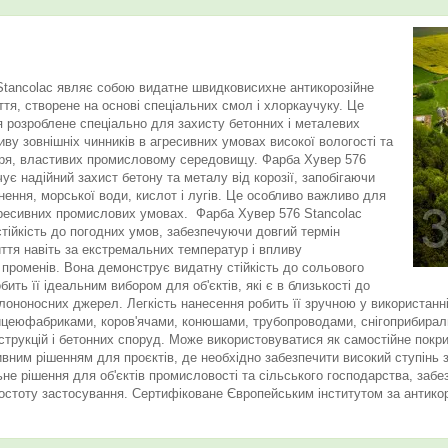
Stancolac являє собою видатне швидковисихне антикорозійне
тя, створене на основі спеціальних смол і хлоркаучуку. Це
я розроблене спеціально для захисту бетонних і металевих
иву зовнішніх чинників в агресивних умовах високої вологості та
тря, властивих промисловому середовищу. Фарба Хувер 576
ує надійний захист бетону та металу від корозії, запобігаючи
нення, морської води, кислот і лугів. Це особливо важливо для
агресивних промислових умовах. Фарба Хувер 576 Stancolac
тійкість до погодних умов, забезпечуючи довгий термін
иття навіть за екстремальних температур і впливу
променів. Вона демонструє видатну стійкість до сольового
ить її ідеальним вибором для об'єктів, які є в близькості до
лононосних джерел. Легкість нанесення робить її зручною у використанні
цеюфабриками, коров'ячами, конюшами, трубопроводами, снігоприбираль
трукцій і бетонних споруд. Може використовуватися як самостійне покри
вним рішенням для проєктів, де необхідно забезпечити високий ступінь 
не рішення для об'єктів промисловості та сільського господарства, забе
ростоту застосування.
Сертифіковане Європейським інститутом за антикоро