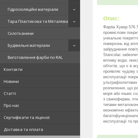
Гідроізоляційні матеріали
Опис:
Тара Пластикова та Металева
Фарба Хувер 576 
промислове покрит
Склотканини
унікальне покритт
поверхонь від впл
Будівельні матеріали
забруднення пові
Stancolac забезпеч
Виготовлення фарби по RAL
впливу води, окис
об'єктів, що є в 
Контакти
проявляє чудову с
експлуатації покр
Новини
ультрафіолетових 
розпилення, що роб
Статті
моря або інших со
з свиноферми, пти
типами металоконс
Про нас
економічно ефекти
багатофункціональ
Сертифікати та ліцензії
експлуатації та п
Доставка та оплата