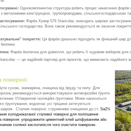
ів.
тосуванні:
Однокомпонентна структура робить процес нанесення фарби пр
 з металевими конструкцією, трубопроводами, сільськогосподарською та
застосування:
Фарба Хувер 576 Stancolac знаходить широке застосуван
 сільського господарства. Вона також рекомендується як захисне покритт
чатувальне" покриття:
Ця фарба ідеально підходить як фінішний шар дл
 безпеки.
пека:
Фарба безпечна для довкілля, що робить її чудовим вибором для ст
tancolac — це надійний партнер для проєктів, що вимагають надійного ант
а поверхні:
ути сухою, знежирена, очищена від бруду та пилу. Для
рхонь рекомендується використовувати антикорозійні ґрунти
бетонних
850
акрилові ізоляційні ґрунтовки. Може наноситься
го ґрунтування, водночас усі тріщини затягуються
м шаром.
Сталеві поверхні: струменеве очищення до ст.
Sa2½
ння холоднокатаної сталевої поверхні для поліпшення
а поверхня: у
продовжити цементний клей шліфуванням або
зчином соляної кислоти
після чого очистити поверхню.