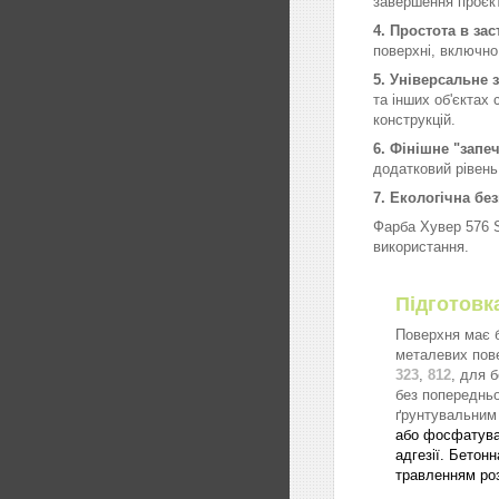
завершення проєкт
4. Простота в зас
поверхні, включно
5. Універсальне 
та інших об'єктах
конструкцій.
6. Фінішне "запе
додатковий рівень
7. Екологічна без
Фарба Хувер 576 S
використання.
Підготовк
Поверхня має б
металевих пове
323
,
812
, для 
без попередньо
ґрунтувальни
або фосфатува
адгезії.
Бетонн
травленням ро