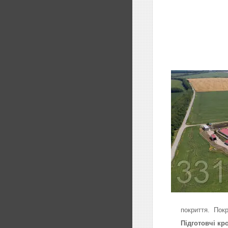
покриття. Покр
Підготовчі кр