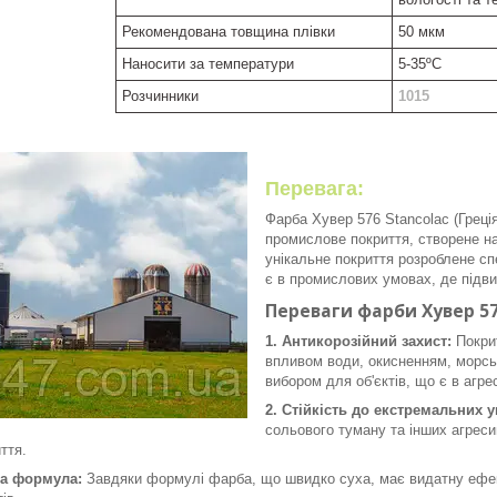
Рекомендована товщина плівки
50 мкм
Наносити за температури
5
-
35
º
C
Розчинники
1015
Перевага:
Фарба Хувер 576 Stancolac (Греці
промислове покриття, створене на
унікальне покриття розроблене с
є в промислових умовах, де підвищ
Переваги фарби Хувер 57
1. Антикорозійний захист:
Покрит
впливом води, окисненням, морсь
вибором для об'єктів, що є в аг
2. Стійкість до екстремальних 
сольового туману та інших агреси
ття.
а формула:
Завдяки формулі фарба, що швидко суха, має видатну ефект