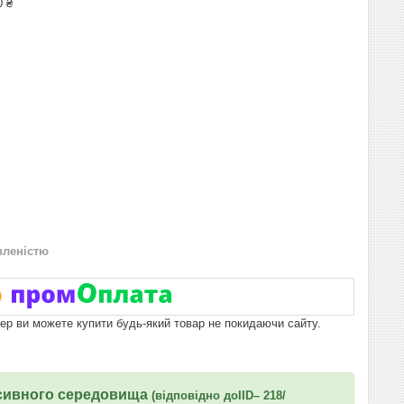
0 ₴
вленістю
пер ви можете купити будь-який товар не покидаючи сайту.
ресивного середовища
(відповідно до
IID
– 218/