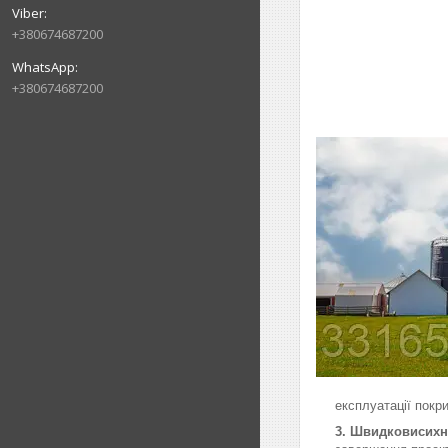
+380674687200
+380674687200
експлуатації покри
3. Швидковисихн