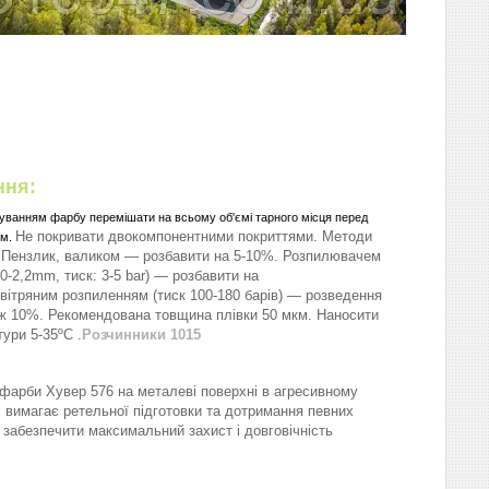
ння:
суванням
фарбу
перемішати
на всьому об'ємі тарного місця перед
Не покривати двокомпонентними покриттями.
Методи
ям
.
:
Пензлик, валиком — розбавити на 5-10%.
Розпилювачем
0-2,2
mm
, тиск: 3-5
bar
) — розбавити на
вітряним розпиленням (тиск 100-180 барів) — розведення
іж 10%.
Рекомендована товщина плівки 50 мкм.
Наносити
тури
5
-
35
º
C .
Розчинники 1015
фарби Хувер 576 на металеві поверхні в агресивному
 вимагає ретельної підготовки та дотримання певних
 забезпечити максимальний захист і довговічність