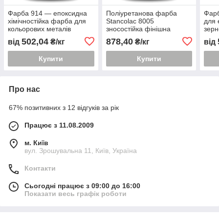
Фарба 914 — епоксидна
Поліуретанова фарба
Фарб
хімічностійка фарба для
Stancolac 8005
для 
кольорових металів
зносостійка фінішна
зерн
фарба для надводної
водо
502,04
878,40
від
₴/кг
₴/кг
від
частини лодки
внут
Купити
Купити
Про нас
67% позитивних з 12 відгуків за рік
Працює з 11.08.2009
м. Київ
вул. Зрошувальна 11, Київ, Україна
Контакти
Сьогодні працює з 09:00 до 16:00
Показати весь графік роботи