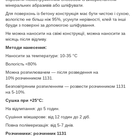
мінеральних абразивів або шліфувати.
Для поверхонь із бетону конструкція має бути чистою і сухою,
вологістю не більш ніж 95%, усунути нерівності, клей та інші
бруди з поверхні за допомогою шліфування.
Не можна наносити на свіжі конструкції, можна наносити за
місяць після відливу.
Методи нанесення:
Наносити за температури: 10-35 °C
Вологість <80%
Можна розпилювачем — після розведення на
10% розчинником 1131.
Безповітряним розпиленням — розвести розчинником 1131
на 5-10%.
Сушка при +25°C:
На відлипання: до 5 годин.
Сушіння міжшарове: від 12 годин до 2 діб.
Повна полімеризація: від 5-7 днів.
Розчинники: розчинник 1131