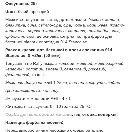
Фасування: 25кг
Цвет:
білий, прозорий
Можливе тонування в стандартні кольори:
бежева, зелена,
блакитна, синя, світло-сіра, сіра, чорна, коричнева, жовто-
коричнева, червоно-коричнева, вишнева, шоколадна, хакі,
сріблясто-сіра,
це основна колірна палітра фарби для
бетонної підлоги епоксидна 914 Stancolac.
Расход краски для бетонної підлоги епоксидна 914
Stancolac: 9 м2/кг. (50 мкм)
Тонування по Ral у яскраві кольори:
жовтий, жовтогарячий,
червоний, золотий, зелений, салатовий, рожевий,
фіолетовий,
та інші.
Можливе фасування від 1,25 кг, ціна та колір уточнюйте.
Ціна залежить від кольору.
Змішувати компоненти А+В= 4 к 1
Життєздатність суміші: 8 - 10 годин за 25 °C.
Фарба для кольорових металів
, підготовка поверхні:
Надміцна фарба нанесення:
Перед використанням необхідно окремо ретельно