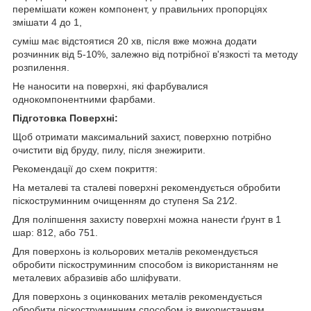
перемішати кожен компонент, у правильних пропорціях
змішати 4 до 1,
суміш має відстоятися 20 хв, після вже можна додати
розчинник від 5-10%, залежно від потрібної в'язкості та методу
розпилення.
Не наносити на поверхні, які фарбувалися
однокомпонентними фарбами.
Підготовка Поверхні:
Щоб отримати максимальний захист, поверхню потрібно
очистити від бруду, пилу, після знежирити.
Рекомендації до схем покриття:
На металеві та сталеві поверхні рекомендується обробити
піскоструминним очищенням до ступеня Sa 21⁄2.
Для поліпшення захисту поверхні можна нанести ґрунт в 1
шар: 812, або 751.
Для поверхонь із кольорових металів рекомендується
обробити піскоструминним способом із використанням не
металевих абразивів або шліфувати.
Для поверхонь з оцинкованих металів рекомендується
обробити піскоструминним способом із використанням