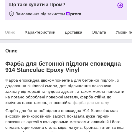
Що таке купити з Пром?
Замовлення під захистом
Опис
Характеристики
Доставка
Оплата
Умови п
Опис
Фарба для бетонної підлоги епоксидна
914 Stancolac Epoxy Vinyl
Фарба епоксидна двокомпонентна для бетонної підлоги, з
додавання вінілової смоли, для підвищення показника
захисту від корозії та чудова адгезія, а також можна наносити
на погано оброблені поверхні металу, фарба стійка до
хімічних навантажень, зносостійка
фарба для металу
.
Фарба для бетонної підлоги епоксидна 914 Stancolac має
високий антикорозійний захист, показала дуже гарний
показник з адгезії з кольоровими металами: алюміній і його
сплави, оцинкована сталь, мідь, латунь, бронза, титан та інші