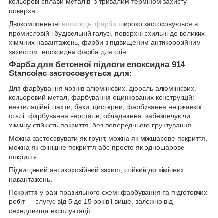
кольорові сплави металів, з тривалим терміном захисту
поверхні.
Двокомпонентні
епоксидні фарби
широко застосовується в
промисловій і будівельній галузі, поверхні схильні до великих
хімічних навантажень, фарби з підвищеним антикорозійним
захистом, епоксидна фарба для стін.
Фарба для бетонної підлоги епоксидна 914
Stancolac застосовується для:
Для фарбування човнів алюмінієвих, дюраль алюмінієвих,
кольоровий метал, фарбування оцинкованих конструкцій:
вентиляційні шахти, баки, цистерни, фарбування неіржавкої
сталі: фарбування верстатів, обладнання, забезпечуючи
хімічну стійкість покриття, без попереднього ґрунтування.
Можна застосовувати як ґрунт, можна як міжшарове покриття,
можна як фінішне покриття або просто як одношарове
покриття.
Підвищений антикорозійний захист, стійкий до хімічних
навантажень.
Покриття у разі правильного схемі фарбування та підготовчих
робіт — слугує від 5 до 15 років і вище, залежно від
середовища експлуатації.