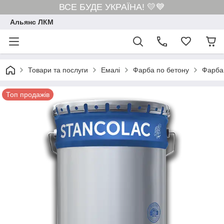
ВСЕ БУДЕ УКРАЇНА! 💛💙
Альянс ЛКМ
Товари та послуги
Емалі
Фарба по бетону
Фарба 
Топ продажів