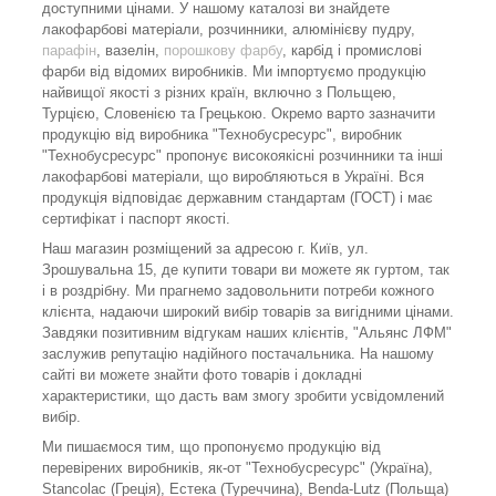
доступними цінами. У нашому каталозі ви знайдете
лакофарбові матеріали, розчинники, алюмінієву пудру,
парафін
, вазелін,
порошкову фарбу
, карбід і промислові
фарби від відомих виробників. Ми імпортуємо продукцію
найвищої якості з різних країн, включно з Польщею,
Турцією, Словенією та Грецькою. Окремо варто зазначити
продукцію від виробника "Технобусресурс", виробник
"Технобусресурс" пропонує високоякісні розчинники та інші
лакофарбові матеріали, що виробляються в Україні. Вся
продукція відповідає державним стандартам (ГОСТ) і має
сертифікат і паспорт якості.
Наш магазин розміщений за адресою г. Київ, ул.
Зрошувальна 15, де купити товари ви можете як гуртом, так
і в роздрібну. Ми прагнемо задовольнити потреби кожного
клієнта, надаючи широкий вибір товарів за вигідними цінами.
Завдяки позитивним відгукам наших клієнтів, "Альянс ЛФМ"
заслужив репутацію надійного постачальника. На нашому
сайті ви можете знайти фото товарів і докладні
характеристики, що дасть вам змогу зробити усвідомлений
вибір.
Ми пишаємося тим, що пропонуємо продукцію від
перевірених виробників, як-от "Технобусресурс" (Україна),
Stancolac (Греція), Естека (Туреччина), Benda-Lutz (Польща)