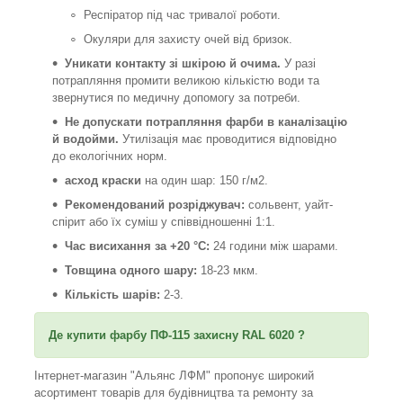
Респіратор під час тривалої роботи.
Окуляри для захисту очей від бризок.
Уникати контакту зі шкірою й очима.
У разі
потрапляння промити великою кількістю води та
звернутися по медичну допомогу за потреби.
Не допускати потрапляння фарби в каналізацію
й водойми.
Утилізація має проводитися відповідно
до екологічних норм.
асход краски
на один шар: 150 г/м2.
Рекомендований розріджувач:
сольвент, уайт-
спірит або їх суміш у співвідношенні 1:1.
Час висихання за +20 °C:
24 години між шарами.
Товщина одного шару:
18-23 мкм.
Кількість шарів:
2-3.
Де купити фарбу
ПФ-115 захисну RAL 6020 ?
Інтернет-магазин "Альянс ЛФМ" пропонує широкий
асортимент товарів для будівництва та ремонту за