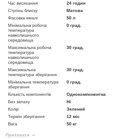
Час висихання
24 годин
Ступінь блиску
Матова
Фасовка емалі
50 л
Мінімальна робоча
0 град.
температура
навколишнього
середовища
Максимальна робоча
30 град.
температура
навколишнього
середовища
Максимальна
30 град.
температура зберігання
Мінімальна температура
0 град.
зберігання
Кількість компонентів
Однокомпонентна
Без запаху
Ні
Колір
Зелений
Термін зберігання
12 міс
Вага
50 кг
Приховати