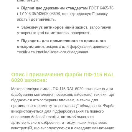
конструкцій.
Відповідає державним стандартам
ГОСТ 6465-76
і ТУ У 6-05743605.03698, що підтверджує її високу
якість і довговічність.
Забезпечує антикорозійний захист
, запобігаючи
утворенню іржі на металевих поверхнях.
Підходить для промислового та приватного
використання
, зокрема для фарбування цивільної
техніки та спеціалізованого обладнання.
Опис і призначення фарби
ПФ-115 RAL
6020 захисна:
Матова алкідна емаль ПФ-115 RAL 6020 призначена для
фарбування металевих поверхонь військової техніки, що
піддаються атмосферним впливам, а також для
промислового ремонту та реставрації обладнання. Фарба
використовується для підфарбовування та повного
оновлення бойової техніки, автомобільного та
артилерійського озброєння, а також інших металевих
конструкцій, що експлуатуються в складних кліматичних