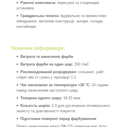
Ракетні комплекси:
пересувні та стаціонарні
установки.
Гражданська техніка:
будівельне та промислове
обладнання, металеві конструкції, ангари, склади,
контейнери.
Технічна інформація:
Витрата та нанесення фарби
Витрата фарби на один шар:
150 г/м2.
Рекомендований розріджувач:
сольвент, уайт-
спірит або їх суміш у пропорції 1:1.
Час висихання за температури +20 °C:
24 години
перед нанесенням наступного шару.
Товщина одного шару:
18-23 мкм.
Кількість шарів:
2-3 для досягнення оптимального
захисту та довговічності покриття.
Підготовка поверхні перед фарбуванням
Перед нанесенням емалі ПФ-115 поверхня має бути