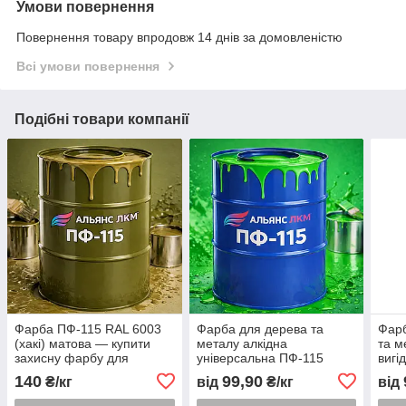
Умови повернення
Повернення товару впродовж 14 днів за домовленістю
Всі умови повернення
Подібні товари компанії
Фарба ПФ-115 RAL 6003
Фарба для дерева та
Фарб
(хакі) матова — купити
металу алкідна
та м
захисну фарбу для
універсальна ПФ-115
вигі
військової техніки в Україні
зелена
140
99,90
₴/кг
від
₴/кг
від