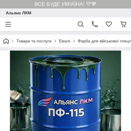
ВСЕ БУДЕ УКРАЇНА! 💛💙
Альянс ЛКМ
Товари та послуги
Емалі
Фарба для військової спецт