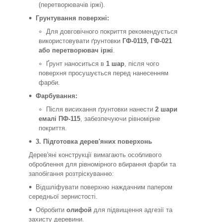
(перетворювачів іржі).
Грунтування поверхні:
Для довговічного покриття рекомендується
використовувати ґрунтовки
ГФ-0119, ГФ-021
або перетворювач іржі
.
Ґрунт наноситься в
1 шар
, після чого
поверхня просушується перед нанесенням
фарби.
Фарбування:
Після висихання ґрунтовки нанести
2 шари
емалі ПФ-115
, забезпечуючи рівномірне
покриття.
3. Підготовка дерев'яних поверхонь
Дерев'яні конструкції вимагають особливого
оброблення для рівномірного вбирання фарби та
запобігання розтріскуванню:
Відшліфувати поверхню наждачним папером
середньої зернистості.
Обробити
олифой
для підвищення адгезії та
захисту деревини.