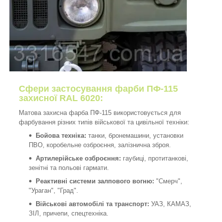
Сфери застосування фарби ПФ-115
захисної RAL 6020:
Матова захисна фарба ПФ-115 використовується для
фарбування різних типів військової та цивільної техніки:
Бойова техніка:
танки, бронемашини, установки
ПВО, коробельне озброєння, залізнична зброя.
Артилерійське озброєння:
гаубиці, протитанкові,
зенітні та польові гармати.
Реактивні системи залпового вогню:
"Смерч",
"Ураган", "Град".
Військові автомобілі та транспорт:
УАЗ, КАМАЗ,
ЗІЛ, причепи, спецтехніка.