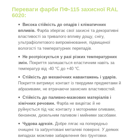
Переваги фарби ПФ-115 захисної RAL
6020:
Висока стійкість до опадів і кліматичних
впливів.
Фарба зберігає свої захисні та декоративні
властивості за тривалого впливу дощу, снігу,
ультрафіолетового випромінювання, підвищеної
вологості та температурних перепадів.
Не розтріскується у разі різких температурних
змін.
Покриття залишається еластичним навіть за
температур від -40 °C до +40 °C.
Стійкість до механічних навантажень і ударів.
Покриття витримує контакт із твердими предметами й
абразивами, не втрачаючи захисних властивостей.
Стійкість до паливно-мазкових матеріалів і
хімічних речовин.
Фарба не вицвітає й не
руйнується під час контакту з моторними оливами,
бензином, дизельним паливом і мийними засобами.
Чудова адгезія.
Добре лягає на попередньо
очищені та заґрунтовані металеві поверхні. У деяких
випадках можливе забарвлення без ґрунтовки.