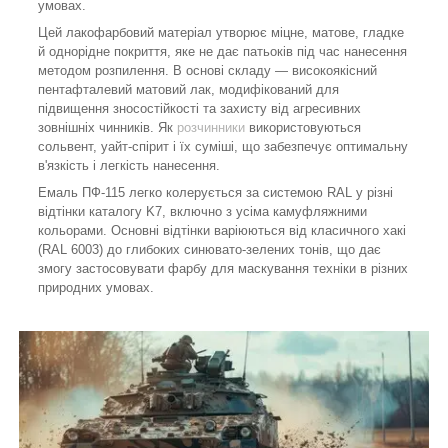
умовах.
Цей лакофарбовий матеріал утворює міцне, матове, гладке
й однорідне покриття, яке не дає патьоків під час нанесення
методом розпилення. В основі складу — високоякісний
пентафталевий матовий лак, модифікований для
підвищення зносостійкості та захисту від агресивних
зовнішніх чинників. Як
розчинники
використовуються
сольвент, уайт-спірит і їх суміші, що забезпечує оптимальну
в'язкість і легкість нанесення.
Емаль ПФ-115 легко колерується за системою RAL у різні
відтінки каталогу K7, включно з усіма камуфляжними
кольорами. Основні відтінки варіюються від класичного хакі
(RAL 6003) до глибоких синювато-зелених тонів, що дає
змогу застосовувати фарбу для маскування техніки в різних
природних умовах.