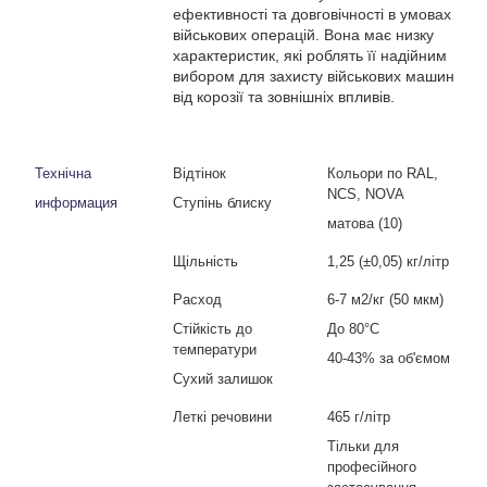
ефективності та довговічності в умовах
військових операцій. Вона має низку
характеристик, які роблять її надійним
вибором для захисту військових машин
від корозії та зовнішніх впливів.
Технічна
Відтінок
Кольори по
RAL
,
NCS
,
NOVA
информация
Ступінь блиску
матова (10)
Щільність
1,25
(±0,
05
)
кг/літр
Расход
6-7 м
2
/
кг (50 мкм)
Стійкість до
До 80°С
температури
40-43% за об'ємом
Сухий залишок
Леткі речовини
465 г/літр
Тільки для
професійного