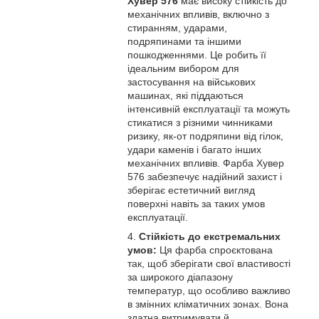
Хувер 576
має високу стійкість до
механічних впливів, включно з
стиранням, ударами,
подряпинами та іншими
пошкодженнями. Це робить її
ідеальним вибором для
застосування на військових
машинах, які піддаються
інтенсивній експлуатації та можуть
стикатися з різними чинниками
ризику, як-от подряпини від гілок,
удари каменів і багато інших
механічних впливів. Фарба Хувер
576 забезпечує надійний захист і
зберігає естетичний вигляд
поверхні навіть за таких умов
експлуатації.
Стійкість до екстремальних
умов:
Ця фарба спроєктована
так, щоб зберігати свої властивості
за широкого діапазону
температур, що особливо важливо
в змінних кліматичних зонах. Вона
здатна витримувати й