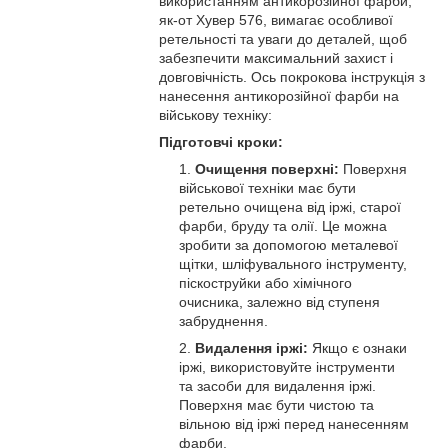
використанням антикорозійної фарби,
як-от Хувер 576, вимагає особливої
ретельності та уваги до деталей, щоб
забезпечити максимальний захист і
довговічність. Ось покрокова інструкція з
нанесення антикорозійної фарби на
військову техніку:
Підготовчі кроки:
Очищення поверхні:
Поверхня
військової техніки має бути
ретельно очищена від іржі, старої
фарби, бруду та олії. Це можна
зробити за допомогою металевої
щітки, шліфувального інструменту,
піскоструйки або хімічного
очисника, залежно від ступеня
забруднення.
Видалення іржі:
Якщо є ознаки
іржі, використовуйте інструменти
та засоби для видалення іржі.
Поверхня має бути чистою та
вільною від іржі перед нанесенням
фарби.