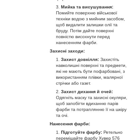
Мийка та висушування:
Помийте поверхню військової
техніки водою з мийним засобом,
щоб видалити залишки олії та
бруду. Потім дайте поверхні
повністю висохнути перед
нанесенням фарби.
Захисні заходи:
Захист довкілля:
Захистіть
навколишні поверхні та предмети,
які не мають бути пофарбовані, з
використанням плівки, малярної
стрічки або газет.
Захист дихання й очей:
Одягніть маску та захисні окуляри,
щоб запобігти вдиханню парів
фарби та потраплянню її на шкіру
та очі.
Нанесення фарби:
Підготуйте фарбу:
Ретельно
перемішайте фарбу Хувер 576