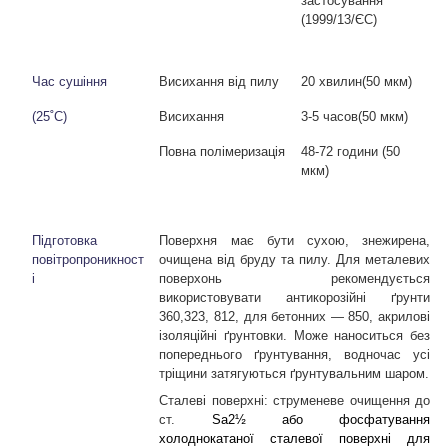
застосування
(1999/13/ЄС)
Час сушіння
Висихання від пилу
20 хвилин
(50 мкм)
(25˚C)
Висихання
3-5 часов(50 мкм)
Повна полімеризація
48-72 години (50
мкм)
Підготовка
Поверхня має бути сухою, знежирена,
повітропроникност
очищена від бруду та пилу. Для металевих
і
поверхонь рекомендується
використовувати антикорозійні ґрунти
360,323, 812, для бетонних — 850, акрилові
ізоляційні ґрунтовки. Може наноситься без
попереднього ґрунтування, водночас усі
тріщини затягуються ґрунтувальним шаром.
Сталеві поверхні: струменеве очищення до
ст.
Sa2½
або фосфатування
холоднокатаної сталевої поверхні для