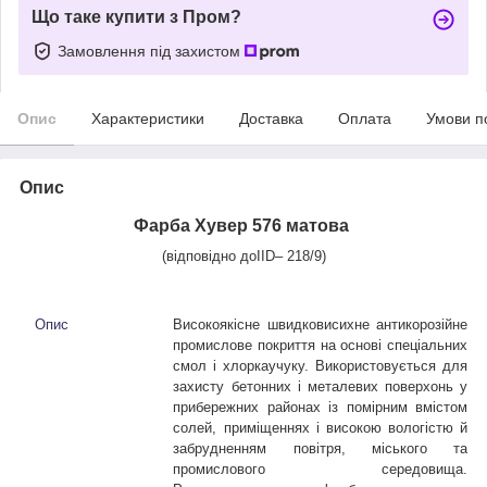
Що таке купити з Пром?
Замовлення під захистом
Опис
Характеристики
Доставка
Оплата
Умови п
Опис
Фарба Хувер 576 матова
(відповідно до
IID
– 218/9)
Опис
Високоякісне швидковисихне антикорозійне
промислове покриття на основі спеціальних
смол і хлоркаучуку. Використовується для
захисту бетонних і металевих поверхонь у
прибережних районах із помірним вмістом
солей, приміщеннях і високою вологістю й
забрудненням повітря, міського та
промислового середовища.