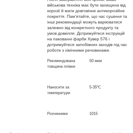
військова техніка має бути захищена від
корозії й мати довговічне антикорозійне
покриття. Пам'ятайте, що час сушіння та
інші рекомендації можуть варіюватися
залежно від конкретного продукту та
умов довкілля. Дотримуйтеся інструкцій
на пакованні фарби Хувер 576 і
дотримуйтеся запобіжних заходів під час
роботи з хімічними речовинами.
Рекомендована
50 мкм
товщина плівки
Наносити за
5
-
35
º
C
температури
Розчинники
1015