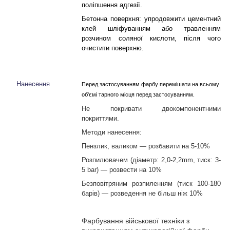
поліпшення адгезії.
Бетонна поверхня: у
продовжити цементний
клей шліфуванням або травленням
розчином соляної кислоти
, після чого
очистити поверхню.
Нанесення
Перед застосуванням
фарбу
перемішати
на всьому
об'ємі тарного місця перед застосуванням
.
Не покривати двокомпонентними
покриттями.
Методи нанесення:
Пензлик, валиком — розбавити на 5-10%
Розпилювачем (діаметр: 2,0-2,2
mm
, тиск: 3-
5
bar
) — розвести на 10%
Безповітряним розпиленням (тиск 100-180
барів) — розведення не більш ніж 10%
Фарбування військової техніки з