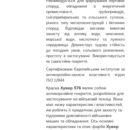
Рекомендується для фарбування портових
споруд, обладнання в енергетичній
промисловості, трубопроводів,
снігоприбиральних та сільського сутичок,
різного типу металоконструкцій і бетонних
споруд. Відповідає високим вимогам
захисту від впливу води, окиснення,
морської води, кислотного та лужного
середовища. Демонструє чудову стійкість
до погодних умов, сольового розпилення,
простоту в застосуванні. Використовується
як самостійне покриття.
Сертифіковане Європейським інститутом за
антикорозійно-захисні властивості згідно
ISO 12944.
Краска
Хувер 576
являє собою
антикорозійне покриття, розроблене для
застосування на військовій техніці. Вона
має низку характеристик і властивостей,
які роблять її придатною для захисту та
підтримки довговічності військових
машин та обладнання. Ось основні
характеристики та опис фарби
Хувер