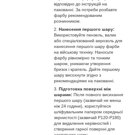
відповідно до інструкцій на
пакованні. За потреби розбавте
фарбу рекомендованим
розчинником.
Нанесення першого шару:
Використовуйте пензель, валик
або спеціалізований аерозоль для
нанесення першого шару фарби
на військову техніку. Наносьте
фарбу рівномірно та тонким
шаром, уникаючи утворення
бризок і крапель. Дайте першому
шару висохнути згідно з
рекомендаціями на пакованні.
Підготовка поверхні між
шарами:
Після повного висихання
першого шару (зазвичай не менш
ніж 24 години), користуйтеся
шліфувальним папером середньої
зернистості (зазвичай P120-P180)
для видалення нерівностей і
створення гарної поверхні для
наступного шару.