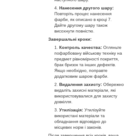
Нанесення другого шару:
Повторіть процес нанесення
фарби, як описано в кроці 7.
Дайте другому шару також
висохнути повністю.
Завершальні кроки:
Контроль качества:
Огляньте
пофарбовану військову техніку на
предмет рівномірності покриття,
брак бризок та інших дефектів.
Якщо необхідно, поправте
додатковим шаром фарби.
Видалення захисту:
Обережно
видаліть захисні матеріали, які
використовувалися для захисту
довкілля.
Утилізація:
Утилізуйте
використані матеріали та
обладнання відповідно до
місцевих норм і законів.
Після завершення всіх кроків, ваша