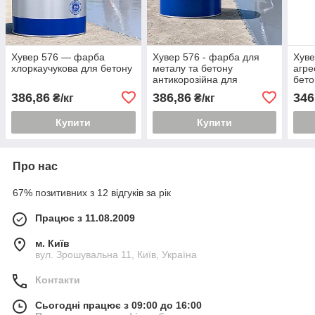
Хувер 576 — фарба
Хувер 576 - фарба для
Хуве
хлоркаучукова для бетону
металу та бетону
агре
антикорозійна для
бето
агресивного середовища
386,86
386,86
346
₴/кг
₴/кг
Купити
Купити
Про нас
67% позитивних з 12 відгуків за рік
Працює з 11.08.2009
м. Київ
вул. Зрошувальна 11, Київ, Україна
Контакти
Сьогодні працює з 09:00 до 16:00