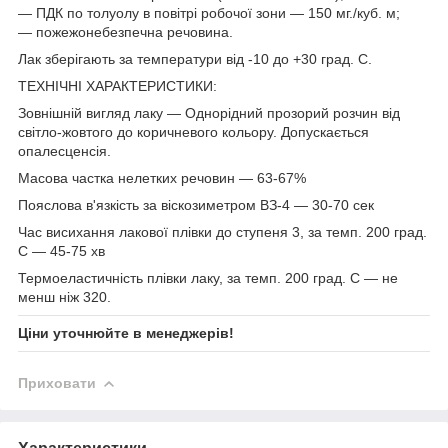
— ПДК по толуолу в повітрі робочої зони — 150 мг./куб. м;
— пожежонебезпечна речовина.
Лак зберігають за температури від -10 до +30 град. С.
ТЕХНІЧНІ ХАРАКТЕРИСТИКИ:
Зовнішній вигляд лаку — Однорідний прозорий розчин від
світло-жовтого до коричневого кольору. Допускається
опалесценсія.
Масова частка нелетких речовин — 63-67%
Пояслова в'язкість за віскозиметром ВЗ-4 — 30-70 сек
Час висихання лакової плівки до ступеня 3, за темп. 200 град.
С — 45-75 хв
Термоеластичність плівки лаку, за темп. 200 град. С — не
менш ніж 320.
Ціни уточнюйте в менеджерів!
Приховати