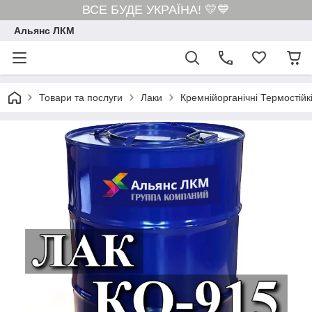
ВСЕ БУДЕ УКРАЇНА! 💛💙
Альянс ЛКМ
Товари та послуги
Лаки
Кремнійорганічні Термостій