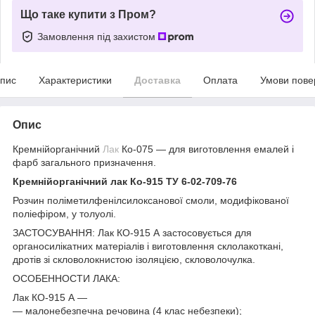
Що таке купити з Пром?
Замовлення під захистом
пис
Характеристики
Доставка
Оплата
Умови пове
Опис
Кремнійорганічний
Лак
Ко-075 — для виготовлення емалей і
фарб загального призначення.
Кремнійорганічний лак Ко-915 ТУ 6-02-709-76
Розчин поліметилфенілсилоксанової смоли, модифікованої
поліефіром, у толуолі.
ЗАСТОСУВАННЯ: Лак КО-915 А застосовується для
органосилікатних матеріалів і виготовлення склолакоткані,
дротів зі скловолокнистою ізоляцією, скловолочулка.
ОСОБЕННОСТИ ЛАКА:
Лак КО-915 А —
— малонебезпечна речовина (4 клас небезпеки);