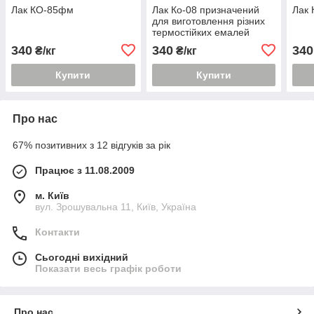
Лак КО-85фм
Лак Ко-08 призначений
Лак 
для виготовлення різних
термостійких емалей
340
340
340
₴/кг
₴/кг
Купити
Купити
Про нас
67% позитивних з 12 відгуків за рік
Працює з 11.08.2009
м. Київ
вул. Зрошувальна 11, Київ, Україна
Контакти
Сьогодні вихідний
Показати весь графік роботи
Про нас