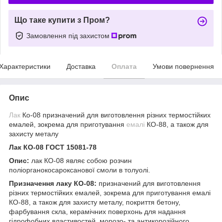
Що таке купити з Пром?
Замовлення під захистом
Характеристики
Доставка
Оплата
Умови повернення
Опис
Лак
Ко-08 призначений для виготовлення різних термостійких
емалей, зокрема для приготування
емалі
КО-88, а також для
захисту металу
Лак КО-08 ГОСТ 15081-78
Опис:
лак КО-08 являє собою розчин
поліорганокосароксанової смоли в толуолі.
Призначення лаку КО-08:
призначений для виготовлення
різних термостійких емалей, зокрема для приготування емалі
КО-88, а також для захисту металу, покриття бетону,
фарбування скла, керамічних поверхонь для надання
гідрофобних властивостей, морозо- та антикорозійного