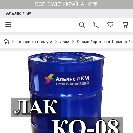
ВСЕ БУДЕ УКРАЇНА! 💛💙
Альянс ЛКМ
Товари та послуги
Лаки
Кремнійорганічні Термостій