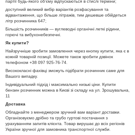
партії будь-якого об'єму відпускаються в стислі терміни;
доступний великий вибір варіантів розфасування та
відвантаження, що більше літражів, тим дешевше обійдеться
літр розчинника 647;
Більшість розчинників — вуглеводні органічні леткі рідини,
горючі та вибухонебезпечні.
Як купити?
Найзручніше зробити замовлення через кнопку купити, яка є в
кожній товарній позиції. Можете також зробити дзвінок
телефоном +38 097 925-76-74.
Висококласні фахівці зможуть підібрати розчинник саме для
Вашого випадку.
Індивідуальний підхід і максимально низькі ціни. Купити
бензин розчинник можна в Києві зі складу на ул. Зрошувальна,
11
Доставка
Обладнайте з менеджером зручний вам варіант доставки.
Організовуємо дрібно та грубо гуртові постачання з
урахуванням запитів клієнта. Товар вирушає до всіх регіонів
України зручної для замовника транспортної служби.