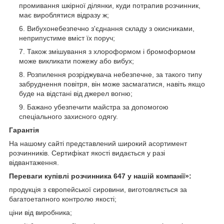
промивання шкірної ділянки, куди потрапив розчинник,
має вироблятися відразу ж;
Вибухонебезпечно з'єднання складу з окисниками,
неприпустиме вміст їх поруч;
Також змішування з хлороформом і бромоформом
може викликати пожежу або вибух;
Розпилення розріджувача небезпечне, за такого типу
забруднення повітря, він може засмагатися, навіть якщо
буде на відстані від джерел вогню;
Бажано убезпечити майстра за допомогою
спеціального захисного одягу.
Гарантія
На нашому сайті представлений широкий асортимент
розчинників. Сертифікат якості видається у разі
відвантаження.
Переваги купівлі розчинника 647 у нашій компанії»:
продукція з європейської сировини, виготовляється за
багатоетапного контролю якості;
ціни від виробника;