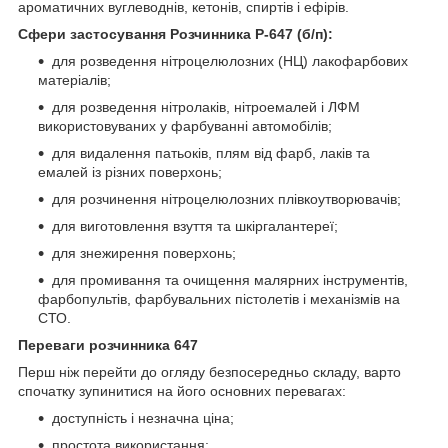
ароматичних вуглеводнів, кетонів, спиртів і ефірів.
Сфери застосування Розчинника Р-647 (б/п):
для розведення нітроцелюлозних (НЦ) лакофарбових
матеріалів;
для розведення нітролаків, нітроемалей і ЛФМ
використовуваних у фарбуванні автомобілів;
для видалення патьоків, плям від фарб, лаків та
емалей із різних поверхонь;
для розчинення нітроцелюлозних плівкоутворювачів;
для виготовлення взуття та шкіргалантереї;
для знежирення поверхонь;
для промивання та очищення малярних інструментів,
фарбопультів, фарбувальних пістолетів і механізмів на
СТО.
Переваги розчинника 647
Перш ніж перейти до огляду безпосередньо складу, варто
спочатку зупинитися на його основних перевагах:
доступність і незначна ціна;
простота використання;