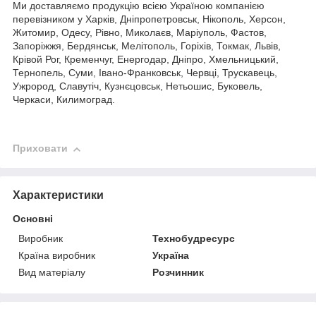
Ми доставляємо продукцію всією Україною компанією
перевізником у Харків, Дніпропетровськ, Нікополь, Херсон,
Житомир, Одесу, Рівно, Миколаєв, Маріуполь, Фастов,
Запоріжжя, Бердянськ, Мелітополь, Горіхів, Токмак, Львів,
Крівой Рог, Кременчуг, Енергодар, Дніпро, Хмельницький,
Тернопель, Суми, Івано-Франковськ, Червці, Трускавець,
Ужрород, Славутіч, Кузнєцовськ, Нетьошис, Буковель,
Черкаси, Килимоград.
Приховати
Характеристики
Основні
Виробник
Технобудресурс
Країна виробник
Україна
Вид матеріалу
Розчинник