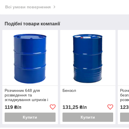
Всі умови повернення
Подібні товари компанії
Розчинник 648 для
Бензол
Розч
розведення та
безп
згладжування штрихів і
розв
подряпин
фар
119
131,25
123
₴/л
₴/л
обприскуванням
нитроэмалевых покриттів
Купити
Купити