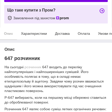
Що таке купити з Пром?
Замовлення під захистом
Опис
Характеристики
Доставка
Оплата
Умови п
Опис
647 розчинник
На сьогодні
розчинник
647 входить до переліку
найпопулярніших і найпоширеніших сумішей. Його
особливість полягає в тому, що в складі немає
етилцелозольву й ацетону. Завдяки чому розчин вважається
щаднішим і його можна використовувати під час очищення
пластикових поверхонь.
Р-647 вибирають, коли на першому місці обережно ставиться
до оброблюваної поверхні.
Розчинник 647 являє собою суміш летких органічних речовин: