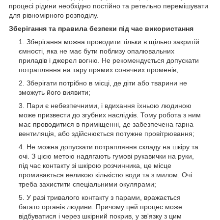
процесі рідини необхідно постійно та ретельно перемішувати
для рівномірного розподілу.
Зберігання та правила безпеки під час використання
Зберігання можна проводити тільки в щільно закритій
ємності, яка не має бути поблизу опалювальних
приладів і джерел вогню. Не рекомендується допускати
потрапляння на тару прямих сонячних променів;
Зберігати потрібно в місці, де діти або тварини не
зможуть його виявити;
Пари є небезпечними, і вдихання їхньою людиною
може призвести до згубних наслідків. Тому робота з ним
має проводитися в приміщенні, де забезпечена гарна
вентиляція, або здійснюється потужне провітрювання;
Не можна допускати потрапляння складу на шкіру та
очі. З цією метою надягають гумові рукавички на руки,
під час контакту зі шкірою розчинника, це місце
промивається великою кількістю води та з милом. Очі
треба захистити спеціальними окулярами;
У разі тривалого контакту з парами, вражається
багато органів людини. Причому цей процес може
відбуватися і через шкірний покрив, у зв'язку з цим