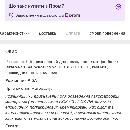
Що таке купити з Пром?
Замовлення під захистом
Характеристики
Доставка
Оплата
Умови повернення
Опис
Розчинник
Р-5 призначений для розведення лакофарбових
матеріалів (на основі смол ПСХ ЛЗ і ПСХ ЛН, каучуків,
епоксидних, поліакрилових.
Розчинник Р-5А
Призначення матеріалу:
Розчинник Р-5 призначений для розведення лакофарбових
матеріалів (на основі смол ПСХ ЛЗ і ПСХ ЛН, каучуків,
епоксидних, поліакрилових, кремнійорганічних смол та
інших плівкоутворюючих речовин), технологія застосування
яких виключає можливість використання розчинника Р-5.
Склад: