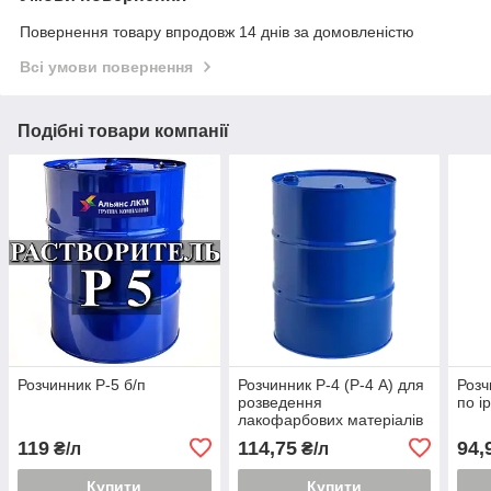
Повернення товару впродовж 14 днів за домовленістю
Всі умови повернення
Подібні товари компанії
Розчинник Р-5 б/п
Розчинник Р-4 (Р-4 А) для
Розч
розведення
по ір
лакофарбових матеріалів
на основі
119
114,75
94,
₴/л
₴/л
полівінілхлоридних смол
Купити
Купити