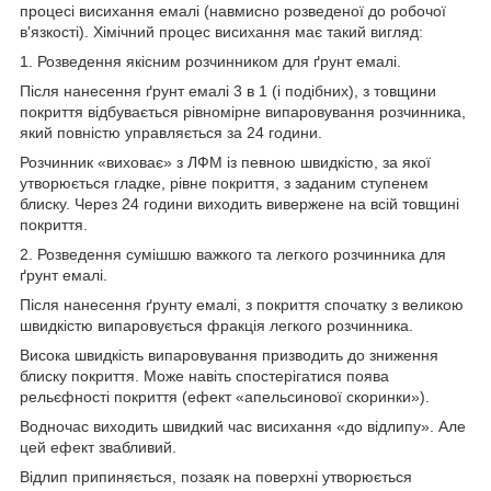
процесі висихання емалі (навмисно розведеної до робочої
в'язкості). Хімічний процес висихання має такий вигляд:
1. Розведення якісним розчинником для ґрунт емалі.
Після нанесення ґрунт емалі 3 в 1 (і подібних), з товщини
покриття відбувається рівномірне випаровування розчинника,
який повністю управляється за 24 години.
Розчинник «виховає» з ЛФМ із певною швидкістю, за якої
утворюється гладке, рівне покриття, з заданим ступенем
блиску. Через 24 години виходить вивержене на всій товщині
покриття.
2. Розведення сумішшю важкого та легкого розчинника для
ґрунт емалі.
Після нанесення ґрунту емалі, з покриття спочатку з великою
швидкістю випаровується фракція легкого розчинника.
Висока швидкість випаровування призводить до зниження
блиску покриття. Може навіть спостерігатися поява
рельєфності покриття (ефект «апельсинової скоринки»).
Водночас виходить швидкий час висихання «до відлипу». Але
цей ефект звабливий.
Відлип припиняється, позаяк на поверхні утворюється