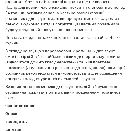
скоринка. Але на всій товщині покриття ще не висохло.
Насправді повний час висихання покриття становитиме понад
24 години, оскільки основна частина важкої фракції
розчинника для ґрунт емалі випаровуватиметься слідом за
легкою. Водночас вихід із покриття цієї частини розчинника
буде ускладнений вже утвореною скоринкою.
Повне затвердіння таких покриттів настає зазвичай за 48-72
години.
З огляду на те, що з перерахованих розчинник для ґрунт
емалі по іржі 3 в 1 є найбезпечнішим для організму людини
(відноситься до 4-го класу небезпеки) та інші практичні
показники (літунність, що розчиняє здатність, запах), саме цей
розчинник рекомендується використовувати для розведення
алкідних і алкідно-уретанових емалей і ґрунтів.
Використання розчинника для ґрунт емалі 3 в 1 зумовлює
отримання покриття з оптимальним поєднанням показників,
як-от
час висихання,
блеск,
твердість,
адгезия,