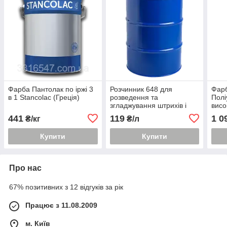
Фарба Пантолак по іржі 3
Розчинник 648 для
Фарб
в 1 Stancolac (Греція)
розведення та
Полі
згладжування штрихів і
висо
подряпин
підл
441
119
1 0
₴/кг
₴/л
обприскуванням
нитроэмалевых покриттів
Купити
Купити
Про нас
67% позитивних з 12 відгуків за рік
Працює з 11.08.2009
м. Київ