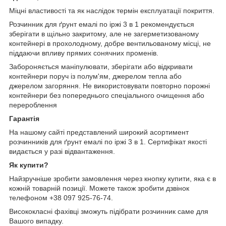
Міцні властивості та як наслідок термін експлуатації покриття.
Розчинник для ґрунт емалі по іржі 3 в 1 рекомендується
зберігати в щільно закритому, але не загерметизованому
контейнері в прохолодному, добре вентильованому місці, не
піддаючи впливу прямих сонячних променів.
Забороняється маніпулювати, зберігати або відкривати
контейнери поруч із полум'ям, джерелом тепла або
джерелом загоряння. Не використовувати повторно порожні
контейнери без попереднього спеціального очищення або
перероблення
Гарантія
На нашому сайті представлений широкий асортимент
розчинників для ґрунт емалі по іржі 3 в 1. Сертифікат якості
видається у разі відвантаження.
Як купити?
Найзручніше зробити замовлення через кнопку купити, яка є в
кожній товарній позиції. Можете також зробити дзвінок
телефоном +38 097 925-76-74.
Висококласні фахівці зможуть підібрати розчинник саме для
Вашого випадку.