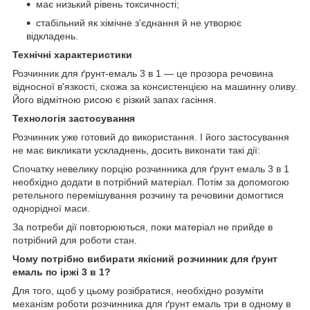
має низький рівень токсичності;
стабільний як хімічне з'єднання й не утворює
відкладень.
Технічні характеристики
Розчинник для ґрунт-емаль 3 в 1 — це прозора речовина
відносної в'язкості, схожа за консистенцією на машинну оливу.
Його відмітною рисою є різкий запах гасіння.
Технологія застосування
Розчинник уже готовий до використання. І його застосування
не має викликати ускладнень, досить виконати такі дії:
Спочатку невелику порцію розчинника для ґрунт емаль 3 в 1
необхідно додати в потрібний матеріал. Потім за допомогою
ретельного перемішування розчину та речовини домогтися
однорідної маси.
За потреби дії повторюються, поки матеріал не прийде в
потрібний для роботи стан.
Чому потрібно вибирати якісний розчинник для ґрунт
емаль по іржі 3 в 1?
Для того, щоб у цьому розібратися, необхідно розуміти
механізм роботи розчинника для ґрунт емаль три в одному в