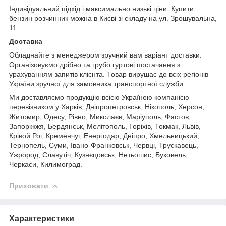
Індивідуальний підхід і максимально низькі ціни. Купити
бензин розчинник можна в Києві зі складу на ул. Зрошувальна,
11
Доставка
Обладнайте з менеджером зручний вам варіант доставки.
Організовуємо дрібно та грубо гуртові постачання з
урахуванням запитів клієнта. Товар вирушає до всіх регіонів
України зручної для замовника транспортної служби.
Ми доставляємо продукцію всією Україною компанією
перевізником у Харків, Дніпропетровськ, Нікополь, Херсон,
Житомир, Одесу, Рівно, Миколаєв, Маріуполь, Фастов,
Запоріжжя, Бердянськ, Мелітополь, Горіхів, Токмак, Львів,
Крівой Рог, Кременчуг, Енергодар, Дніпро, Хмельницький,
Тернопель, Суми, Івано-Франковськ, Червці, Трускавець,
Ужрород, Славутіч, Кузнєцовськ, Нетьошис, Буковель,
Черкаси, Килимоград.
Приховати
Характеристики