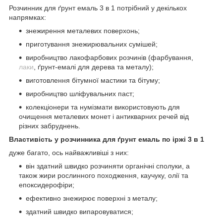
Розчинник для ґрунт емаль 3 в 1 потрібний у декількох
напрямках:
знежирення металевих поверхонь;
приготування знежирювальних сумішей;
виробництво лакофарбових розчинів (фарбування,
лаки
, ґрунт-емалі для дерева та металу);
виготовлення бітумної мастики та бітуму;
виробництво шліфувальних паст;
колекціонери та нумізмати використовують для
очищення металевих монет і антикварних речей від
різних забруднень.
Властивість у розчинника для ґрунт емаль по іржі 3 в 1
дуже багато, ось найважливіші з них:
він здатний швидко розчиняти органічні сполуки, а
також жири рослинного походження, каучуку, олії та
епоксидерофіри;
ефективно знежирює поверхні з металу;
здатний швидко випаровуватися;