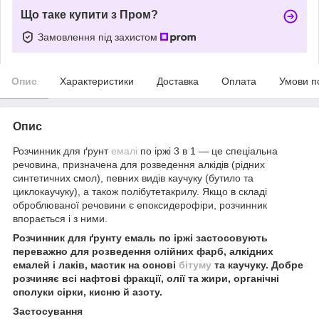
Що таке купити з Пром?
Замовлення під захистом
Опис
Характеристики
Доставка
Оплата
Умови п
Опис
Розчинник для ґрунт
емалі
по іржі 3 в 1 — це спеціальна
речовина, призначена для розведення алкідів (рідних
синтетичних смол), певних видів каучуку (бутило та
циклокаучуку), а також полібутетакрилу. Якщо в складі
оброблюваної речовини є епоксидерофіри, розчинник
впорається і з ними.
Розчинник для ґрунту емаль по іржі застосовують
переважно для розведення олійних фарб, алкідних
емалей і лаків, мастик на основі
бітуму
та каучуку. Добре
розчиняє всі нафтові фракції, олії та жири, органічні
сполуки сірки, кисню й азоту.
Застосування