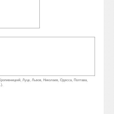
Кропивницкий, Луцк, Львов, Николаев, Одесса, Полтава,
ьницкий, Черкассы, Черных и др. .).