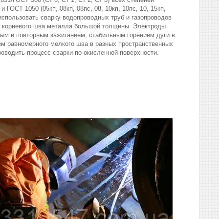
 ГОСТ 1050 (05кп, 08кп, 08пс, 08, 10кп, 10пс, 10, 15кп,
о использовать сварку водопроводных труб и газопроводов
у корневого шва металла большой толщины. Электроды
ым и повторным зажиганием, стабильным горением дуги в
ем равномерного мелкого шва в разных пространственных
проводить процесс сварки по окисленной поверхности.