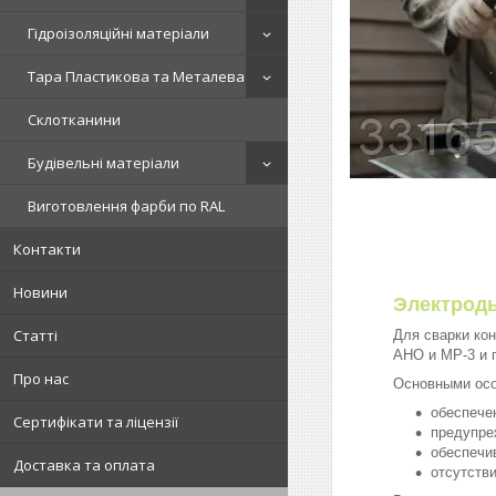
Гідроізоляційні матеріали
Тара Пластикова та Металева
Склотканини
Будівельні матеріали
Виготовлення фарби по RAL
Контакти
Новини
Электроды
Статті
Для сварки ко
АНО и МР-3 и 
Про нас
Основными осо
обеспече
Сертифікати та ліцензії
предупре
обеспечи
Доставка та оплата
отсутств