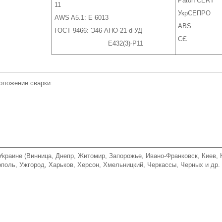
Paton CERT
11
УкрСЕПРО
AWS A5.1: E 6013
ABS
ГОСТ 9466: Э46-АНО-21-d-УД
СЄ
Е432(3)-Р11
положение сварки:
Украине (Винница, Днепр, Житомир, Запорожье, Ивано-Франковск, Киев, 
, Тернополь, Ужгород, Харьков, Херсон, Хмел