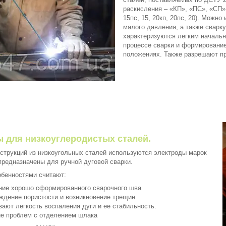
раскисления – «КП», «ПС», «СП» и
15пс, 15, 20кп, 20пс, 20). Можн
малого давления, а также сварк
характеризуются легким начальн
процессе сварки и формировани
положениях. Также разрешают 
 для низкоуглеродистых сталей.
нструкций из низкоугольных сталей используются электроды марок
предназначены для ручной дуговой сварки.
бенностями считают:
ние хорошо сформированного сварочного шва
ждение пористости и возникновение трещин
вают легкость воспаления дуги и ее стабильность.
ие проблем с отделением шлака