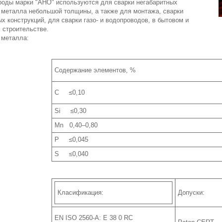
роды марки "АНО" используются для сварки негабаритных
з металла небольшой толщины, а также для монтажа, сварки
х конструкций, для сварки газо- и водопроводов, в бытовом и
ышленном строительстве. 
 металла:
Содержание элементов, %
С ≤0,10
Si ≤0,30
Mn 0,40–0,80
P ≤0,045
S ≤0,040
Класификация:
Допуски:
EN ISO 2560-A: E 38 0 RC