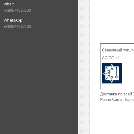
+380674687200
+380674687200
Сварочный ток, 
АС/DC +/-
Доставка по всей 
Ровно-Сами