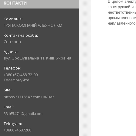
В целом элект
КОНТАКТИ
конструкций и
неответственны
пром
наплавленного
ГРУПА КОМПАНІЙ АЛЬЯНС ЛКМ
Світлана
вул. Зрошувальна 11, Київ, Україна
+380 (67) 468-72-00
Телефонуйте
https://3316547.com.ua/ua/
3316547s@gmail.com
+380674687200