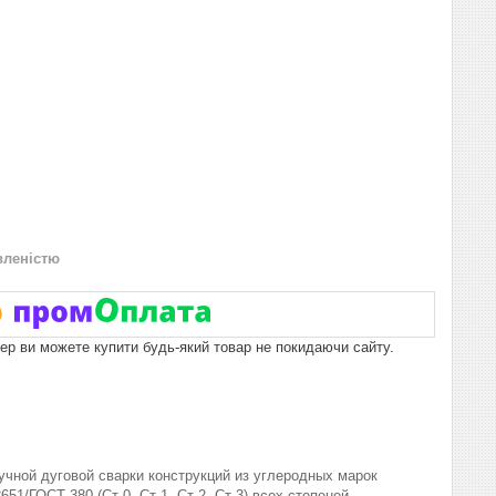
вленістю
пер ви можете купити будь-який товар не покидаючи сайту.
чной дуговой сварки конструкций из углеродных марок
51/ГОСТ 380 (Ст 0, Ст 1, Ст 2, Ст 3) всех степеней