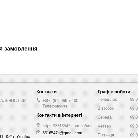
я замовлення
Графік роботи
Понеділок
09:0
 АЛЬЯНС ЛКМ
+380 (67) 468-72-00
Телефонуйте
Вівторок
09:0
Середа
09:0
https://3316547.com.ua/ua/
Четвер
09:0
3316547s@gmail.com
Пʼятниця
09:0
1, Київ, Україна