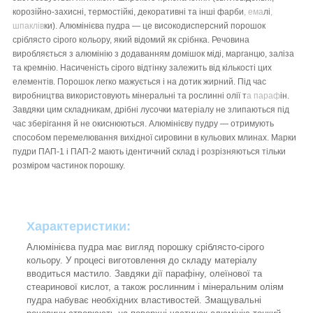
корозійно-захисні, термостійкі, декоративні та інші фарби
, ема
лі
,
шпаклів
ки). Алюмінієва пудра — це високодисперсний порошок
сріблясто сірого кольору, який відомий як срібнка. Речовина
виробляється з алюмінію з додаванням домішок міді, марганцю, заліза
та кремнію. Насиченість сірого відтінку залежить від кількості цих
елементів. Порошок легко мажується і на дотик жирний. Під час
виробництва використовують мінеральні та рослинні олії т
а параф
ін.
Завдяки цим складникам, дрібні лусочки матеріалу не злипаються під
час зберігання й не окиснюються. Алюмінієву пудру — отримують
способом перемелювання вихідної сировини в кульових млинах. Марки
пудри ПАП-1 і ПАП-2 мають ідентичний склад і розрізняються тільки
розміром частинок порошку.
Характеристики:
Алюмінієва пудра має вигляд порошку сріблясто-сірого
кольору. У процесі виготовлення до складу матеріалу
вводиться мастило. Завдяки дії парафіну, олеїнової та
стеаринової кислот, а також рослинним і мінеральним оліям
пудра набуває необхідних властивостей. Змащувальні