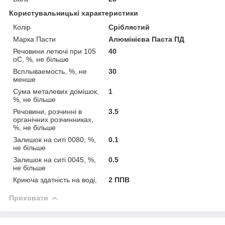
Користувальницькі характеристики
Колір
Сріблястий
Марка Пасти
Алюмінієва Паста ПД
Речовини летючі при 105
40
оС, %, не більше
Всплываемость, %, не
30
менше
Сума металевих домішок,
1
%, не більше
Речовини, розчинні в
3.5
органічних розчинниках,
%, не більше
Залишок на ситі 0080, %,
0.1
не більше
Залишок на ситі 0045, %,
0.5
не більше
Криюча здатність на воді,
2 ППВ
Приховати