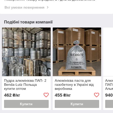
Всі умови повернення
Подібні товари компанії
Пудра алюмінієва ПАП- 2
Алюмінієва паста для
Алюм
Benda-Lutz Польща
газобетону в Україні від
ПАП-
купити оптом
виробника
Аль
462
455
940
₴/кг
₴/кг
Купити
Купити