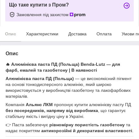
Що таке купити з Пром?
Замовлення під захистом
Опис
Характеристики
Доставка
Оплата
Умови п
Опис
🔥
Алюмінієва паста ПД (Польща) Benda-Lutz — для
фарб, емалей та газобетону | В наявності
Алюмінієва паста ПД (Польща)
— це високоякісний пігмент
на основі тонкодисперсного алюмінію, який широко
використовується у виробництві газобетону та лакофарбових
матеріалів.
Компанія
Альянс ЛКМ
пропонує купити алюмінієву пасту ПД
без посередників, напряму від виробника
, що гарантує
стабільну якість і вигідну ціну в Україні.
👉 Паста забезпечує
рівномірну пористість газобетону
та
надає покриттям
антикорозійні й декоративні властивості
.