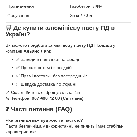
Призначення
Газобетон, ЛФМ
Фасування
25 кг / 70 кг
🛒 Де купити алюмінієву пасту ПД в
Україні?
Ви можете придбати
алюмінієву пасту ПД Польща
у
компанії
Альянс ЛКМ
:
✅ Завжди в наявності на складі
✅ Продаж оптом і в роздріб
✅ Прямі поставки без посередників
✅ Швидка доставка по Україні
📍 Склад: Київ, вул. Зрошувальна, 15
📞 Телефон:
067 468 72 00 (Світлана)
❓ Часті питання (FAQ)
Яка різниця між пудрою та пастою?
Паста безпечніша у використанні, не пилить і має стабільні
характеристики.