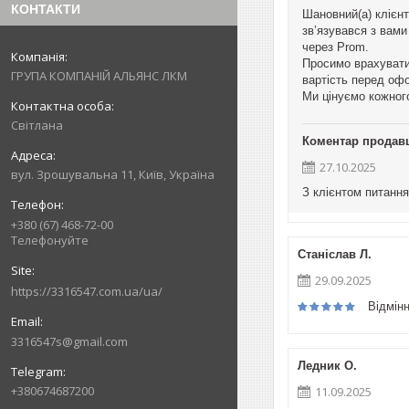
КОНТАКТИ
Шановний(а) клієн
зв’язувався з вам
через Prom.
Просимо врахувати
ГРУПА КОМПАНІЙ АЛЬЯНС ЛКМ
вартість перед оф
Ми цінуємо кожного
Світлана
Коментар продав
27.10.2025
вул. Зрошувальна 11, Київ, Україна
З клієнтом питання
+380 (67) 468-72-00
Телефонуйте
Станіслав Л.
29.09.2025
https://3316547.com.ua/ua/
Відмін
3316547s@gmail.com
Ледник О.
+380674687200
11.09.2025