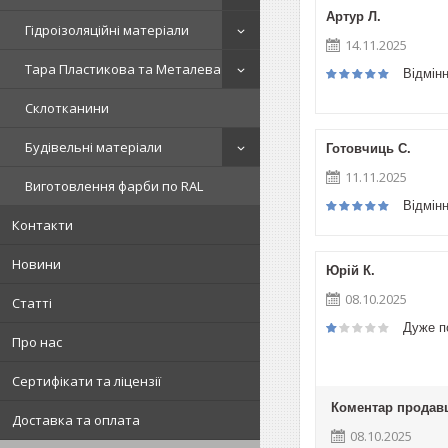
Артур Л.
Гідроізоляційні матеріали
14.11.2025
Тара Пластикова та Металева
Відмін
Склотканини
Будівельні матеріали
Готовчиць С.
11.11.2025
Виготовлення фарби по RAL
Відмін
Контакти
Новини
Юрій К.
08.10.2025
Статті
Дуже п
Про нас
Сертифікати та ліцензії
Коментар продав
Доставка та оплата
08.10.2025