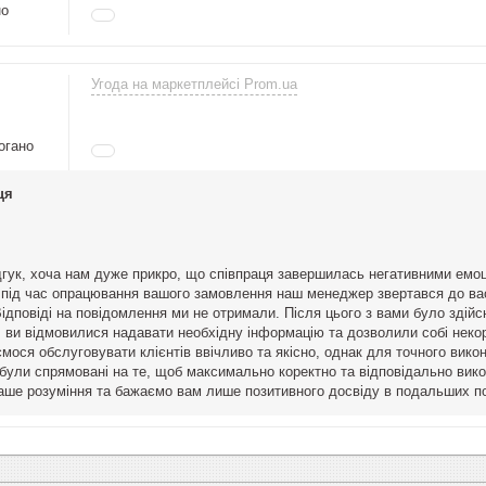
но
Угода на маркетплейсі Prom.ua
огано
ця
дгук, хоча нам дуже прикро, що співпраця завершилась негативними емоц
під час опрацювання вашого замовлення наш менеджер звертався до вас
Відповіді на повідомлення ми не отримали. Після цього з вами було зді
, ви відмовилися надавати необхідну інформацію та дозволили собі некор
ося обслуговувати клієнтів ввічливо та якісно, однак для точного викон
ії були спрямовані на те, щоб максимально коректно та відповідально ви
аше розуміння та бажаємо вам лише позитивного досвіду в подальших п