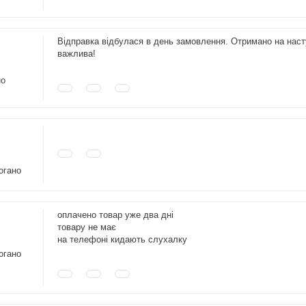
Відправка відбулася в день замовлення. Отримано на наст
важлива!
но
огано
оплачено товар уже два дні
товару не має
на телефоні кидають слухалку
огано