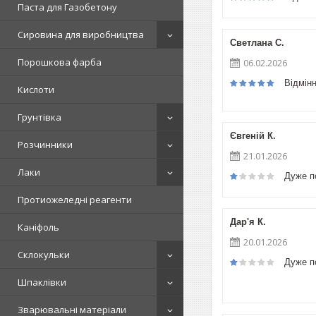
Паста для Газобетону
Сировина для виробництва
Светлана С.
Порошкова фарба
06.02.2026
Відмін
Кислоти
Грунтівка
Євгеній К.
Розчинники
21.01.2026
Лаки
Дуже п
Протиожеледні реагенти
Дар'я К.
Каніфоль
20.01.2026
Склокульки
Дуже п
Шпаклівки
Зварювальні матеріали