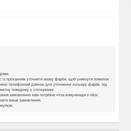
іями.
 із проханням уточнити назву фарби, щоб уникнути помилок
йснено телефонний дзвінок для уточнення кольору фарби, під
ектну поведінку у спілкуванні.
ання замовлення нам потрібна чітка комунікація з обох
конати ваше замовлення.
окупках.