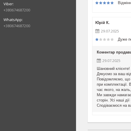
Відмін
+380674687200
Юрій К.
+380674687200
29.07.2025
Дуже п
Коментар продав
29.07.2025
Шановний клієнте!
Дякуємо за ваш ві
Повідомляємо, що 
при комплектації. 
час якого, на жаль
Ми завжди намагаєм
сторін. Усі наші д
Сподіваємося на в