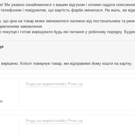
те! Ми уважно ознайомилися з вашим відгуком і хочемо надати поясненн
и телефоном і повідомляв, що вартість фарби змінилася. На жаль, ви ві
, що ціна на товар може змінюватися залежно від постачальника та ринк
ормленням замовлення.
 покупця і готові вирішувати будь-які питання у робочому порядку. Будемо
ця
 вирішено. Клієнт повернув товар, ми відправимо йому кошти на картку.
Угода на маркетплейсі Prom.ua
но
Угода на маркетплейсі Prom.ua