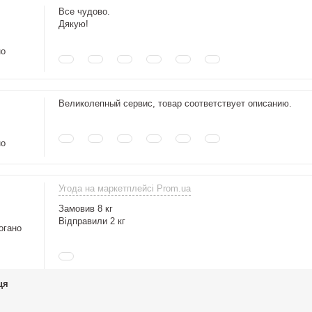
Все чудово.
Дякую!
но
Великолепный сервис, товар соответствует описанию.
но
Угода на маркетплейсі Prom.ua
Замовив 8 кг
Відправили 2 кг
огано
ця