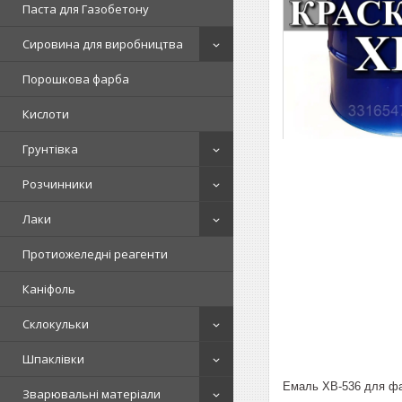
Паста для Газобетону
Сировина для виробництва
Порошкова фарба
Кислоти
Грунтівка
Розчинники
Лаки
Протиожеледні реагенти
Каніфоль
Склокульки
Шпаклівки
Емаль ХВ-536 для фар
Зварювальні матеріали