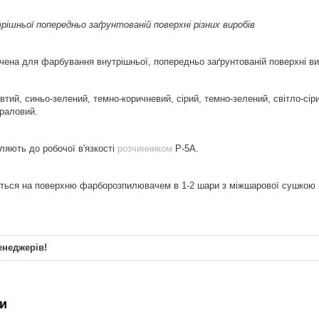
ішньої попередньо заґрунтованій поверхні різних виробів
ена для фарбування внутрішньої, попередньо заґрунтованій поверхні ви
тий, синьо-зелений, темно-коричневий, сірий, темно-зелений, світло-сіри
ораловий.
яють до робочої в'язкості
розчинником
Р-5А.
ться на поверхню фарборозпилювачем в 1-2 шари з міжшарової сушкою п
енеджерів!
и