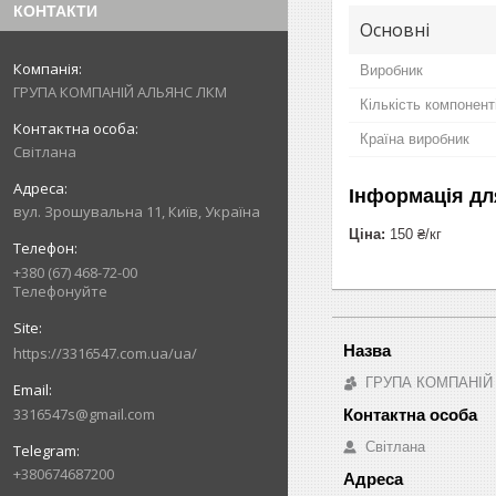
КОНТАКТИ
Основні
Виробник
ГРУПА КОМПАНІЙ АЛЬЯНС ЛКМ
Кількість компонент
Країна виробник
Світлана
Інформація дл
вул. Зрошувальна 11, Київ, Україна
Ціна:
150 ₴/кг
+380 (67) 468-72-00
Телефонуйте
https://3316547.com.ua/ua/
ГРУПА КОМПАНІЙ
3316547s@gmail.com
Світлана
+380674687200