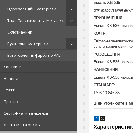
Емаль ХВ-536
Гідроізоляційні матеріали
для фарбування внутр
ПРИЗНАЧЕННЯ:
Тара Пластикова та Металева
Емаль ХВ-536 признач
Склотканини
КОЛІР:
Світло-зеленувато-жов
Будівельні матеріали
світло-коричневий, к
РОЗВЕДЕННЯ:
Виготовлення фарби по RAL
Емаль ХВ-536 розбавл
Контакти
НАНЕСЕННЯ:
Емаль ХВ-536 наноси
Новини
СТАНДАРТ:
Статті
ТУ 6-10-845-85
Про нас
Ціни уточнюйте в м
Сертифікати та ліцензії
Доставка та оплата
Характеристик