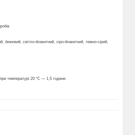
робів
й, бежевий, світло-блакитний, сіро-блакитний, темно-сірий,
ри температурі 20 °С — 1,5 години.