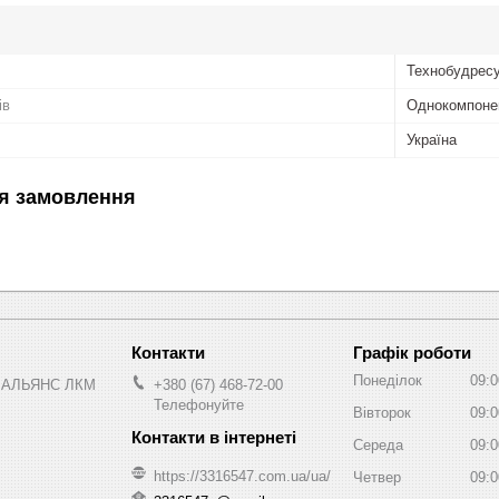
Технобудрес
ів
Однокомпоне
Україна
я замовлення
Графік роботи
Понеділок
09:0
 АЛЬЯНС ЛКМ
+380 (67) 468-72-00
Телефонуйте
Вівторок
09:0
Середа
09:0
https://3316547.com.ua/ua/
Четвер
09:0