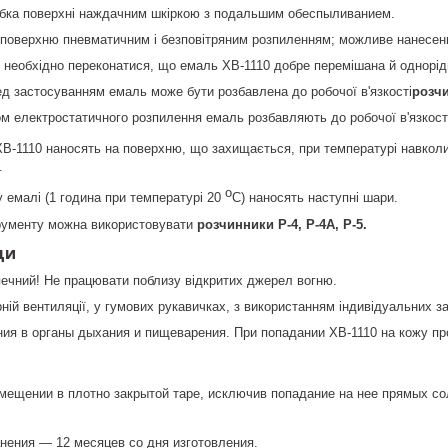
бка поверхні наждачним шкіркою з подальшим обеспыливанием.
 поверхню пневматичним і безповітряним розпиленням; можливе нанесен
необхідно переконатися, що емаль ХВ-1110 добре перемішана й однорідн
ед застосуванням емаль може бути розбавлена до робочої в'язкості
розчи
м електростатичного розпилення емаль розбавляють до робочої в'язкос
В-1110 наносять на поверхню, що захищається, при температурі навколи
.
о
 емалі (1 година при температурі 20
С) наносять наступні шари.
рументу можна використовувати
розчинники Р-4, Р-4А, Р-5.
ди
ечний! Не працювати поблизу відкритих джерел вогню.
ній вентиляції, у гумових рукавичках, з використанням індивідуальних за
ния в органы дыхания и пищеварения. При попадании ХВ-1110 на кожу п
омещении в плотно закрытой таре, исключив попадание на нее прямых со
нения — 12 месяцев со дня изготовления.