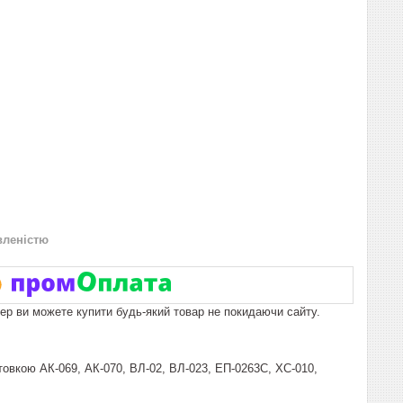
вленістю
пер ви можете купити будь-який товар не покидаючи сайту.
овкою АК-069, АК-070, ВЛ-02, ВЛ-023, ЕП-0263С, ХС-010,