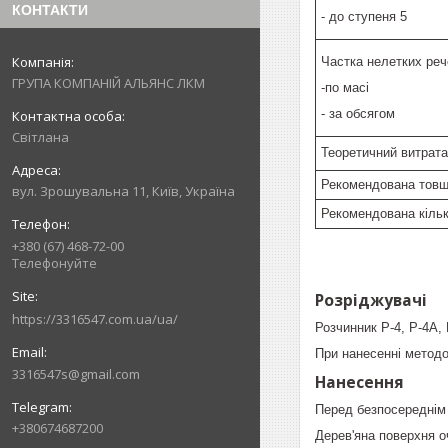
КОНТАКТИ
- до ступеня 5
Частка нелетких реч
ГРУПА КОМПАНІЙ АЛЬЯНС ЛКМ
-по масі
- за обсягом
Світлана
Теоретичний витрата
Рекомендована товщ
вул. Зрошувальна 11, Київ, Україна
Рекомендована кільк
+380 (67) 468-72-00
Телефонуйте
Розріджувачі
https://3316547.com.ua/ua/
Розчинник Р-4, Р-4А, 
При нанесенні методо
3316547s@gmail.com
Нанесення
Перед безпосереднім
+380674687200
Дерев'яна поверхня о