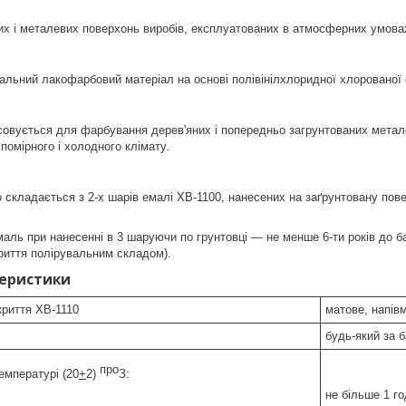
их і металевих поверхонь виробів, експлуатованих в атмосферних умова
льний лакофарбовий матеріал на основі полівінілхлоридної хлорованої
овується для фарбування дерев'яних і попередньо загрунтованих метале
омірного і холодного клімату.
 складається з 2-х шарів емалі ХВ-1100, нанесених на заґрунтовану пове
аль при нанесенні в 3 шаруючи по грунтовці — не менше 6-ти років до бал
криття полірувальним складом).
теристики
криття ХВ-1110
матове, напів
будь-який за 
про
емпературі (20
+
2)
З:
не більше 1 г