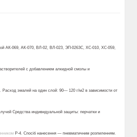
й АК-069, АК-070, ВЛ-02, ВЛ-023, ЭП-0263С, ХС-010, ХС-059,
растворителей с добавлением алкидной смолы и
. Расход эмалей на один слой: 90— 120 г/м2 в зависимости от
х лучей Средства индивидуальной защиты: перчатки и
инником
Р-4. Спосіб нанесення — пневматичним розпиленням.