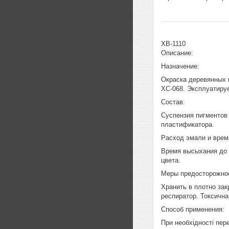
ХВ-1110
Описание:
Назначение:
Окраска деревянных и
ХС-068. Эксплуатиру
Состав:
Суспензия пигментов
пластификатора.
Расход эмали и врем
Время высыхания до с
цвета.
Меры предосторожно
Хранить в плотно зак
респиратор. Токсична
Способ применения:
При необхідності пер