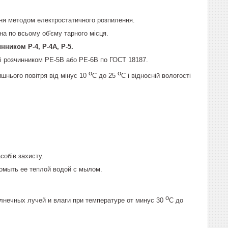
ня методом електростатичного розпилення.
а по всьому об'єму тарного місця.
нником Р-4, Р-4А, Р-5.
ті розчинником РЕ-5В або РЕ-6В по ГОСТ 18187.
о
о
шнього повітря від мінус 10
С до 25
С і відносній вологості
собів захисту.
ромыть ее теплой водой с мылом.
о
лнечных лучей и влаги при температуре от минус 30
С до