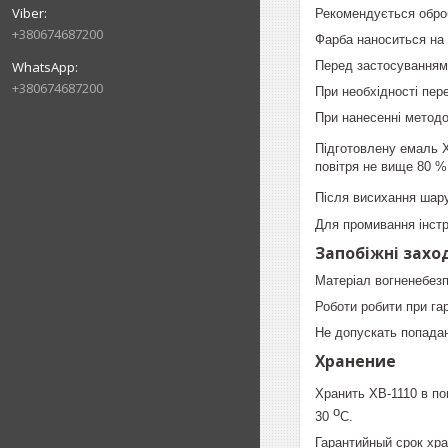
Рекомендується обро
+380674687200
Фарба наноситься на
Перед застосуванням 
+380674687200
При необхідності пер
При нанесенні методо
Підготовлену емаль Х
повітря не вище 80 %
Після висихання шару
Для промивання інст
Запобіжні захо
Матеріал вогненебезп
Роботи робити при гар
Не допускать попада
Хранение
Хранить ХВ-1110 в п
о
30
С.
Гарантийный срок хра