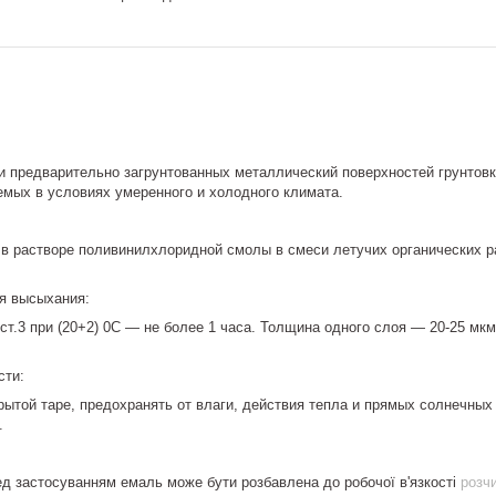
 предварительно загрунтованных металлический поверхностей грунтовко
емых в условиях умеренного и холодного климата.
 в растворе поливинилхлоридной смолы в смеси летучих органических 
я высыхания:
т.3 при (20+2) 0С — не более 1 часа. Толщина одного слоя — 20-25 мкм
сти:
рытой таре, предохранять от влаги, действия тепла и прямых солнечны
.
ед застосуванням емаль може бути розбавлена до робочої в'язкості
розч