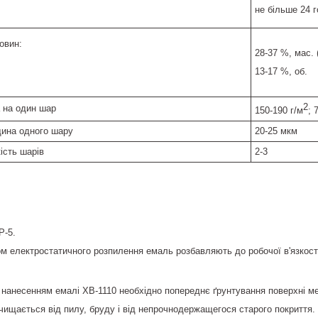
не більше 24 
овин:
28-37 %, мас. 
13-17 %, об.
2
 на один шар
150-190 г/м
; 
ина одного шару
20-25 мкм
ість шарів
2-3
Р-5.
м електростатичного розпилення емаль розбавляють до робочої в'язкос
 нанесенням емалі ХВ-1110 необхідно попереднє ґрунтування поверхні 
чищається від пилу, бруду і від непрочнодержащегося старого покриття.