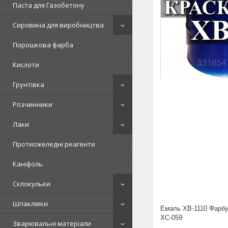
Паста для Газобетону
Сировина для виробництва
Порошкова фарба
Кислоти
Грунтівка
Розчинники
Лаки
Протиожеледні реагенти
Каніфоль
Склокульки
Шпаклівки
Емаль ХВ-1110 Фарбув
ХС-059
Зварювальні матеріали