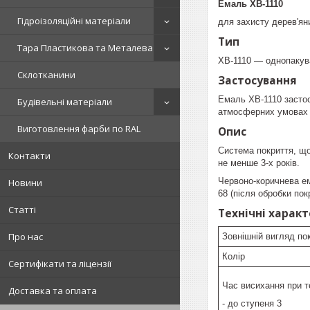
Емаль ХВ-1110
Гідроізоляційні матеріали
для захисту дерев'ян
Тип
Тара Пластикова та Металева
ХВ-1110 — однопакува
Склотканини
Застосування
Емаль ХВ-1110 застос
Будівельні матеріали
атмосферних умовах п
Виготовлення фарби по RAL
Опис
Система покриття, що
Контакти
не менше 3-х років.
Червоно-коричнева ем
Новини
68 (після обробки по
Статті
Технічні харак
Про нас
Зовнішній вигляд по
Колір
Сертифікати та ліцензії
Час висихання при т
Доставка та оплата
- до ступеня 3