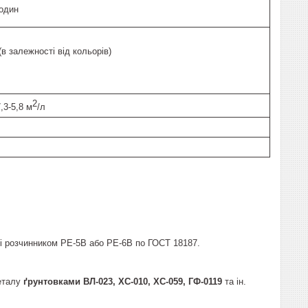
годин
(в залежності від кольорів)
2
7,3-5,8 м
/л
ті розчинником РЕ-5В або РЕ-6В по ГОСТ 18187.
металу
ґрунтовками ВЛ-023, ХС-010, ХС-059, ГФ-0119
та ін.