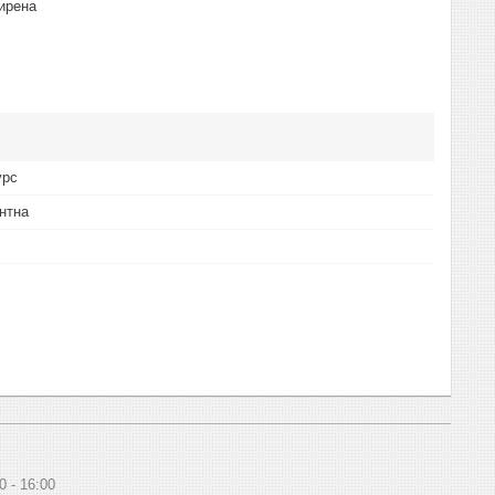
ирена
урс
нтна
0
16:00