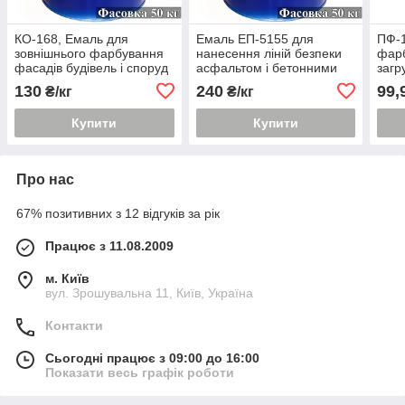
КО-168, Емаль для
Емаль ЕП-5155 для
ПФ-
зовнішнього фарбування
нанесення ліній безпеки
фарб
фасадів будівель і споруд
асфальтом і бетонними
загр
поверхнями
пове
130
240
99,
₴/кг
₴/кг
Купити
Купити
Про нас
67% позитивних з 12 відгуків за рік
Працює з 11.08.2009
м. Київ
вул. Зрошувальна 11, Київ, Україна
Контакти
Сьогодні працює з 09:00 до 16:00
Показати весь графік роботи