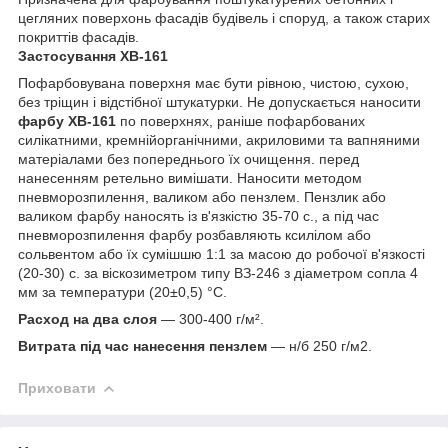
цегляних поверхонь фасадів будівель і споруд, а також старих
покриттів фасадів.
Застосування
ХВ-161
Пофарбовувана поверхня має бути рівною, чистою, сухою,
без тріщин і відстібної штукатурки. Не допускається наносити
фарбу ХВ-161
по поверхнях, раніше пофарбованих
силікатними, кремнійорганічними, акриловими та вапняними
матеріалами без попереднього їх очищення. перед
нанесенням ретельно вимішати. Наносити методом
пневморозпилення, валиком або пензлем. Пензлик або
валиком фарбу наносять із в'язкістю 35-70 с., а під час
пневморозпилення фарбу розбавляють ксилілом або
сольвентом або їх сумішшю 1:1 за масою до робочої в'язкості
(20-30) с. за віскозиметром типу ВЗ-246 з діаметром сопла 4
мм за температури (20±0,5) °С.
Расход на два слоя
— 300-400 г/м².
Витрата під час нанесення пензлем
— н/б 250 г/м2.
Приховати