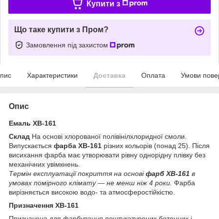
Купити з
Що таке купити з Пром?
Замовлення під захистом
пис
Характеристики
Доставка
Оплата
Умови пове
Опис
Емаль ХВ-161
Склад
На основі хлорованої полівінілхлоридної смоли.
Випускається
фарба ХВ-161
різних кольорів (понад 25). Після
висихання фарба має утворювати рівну однорідну плівку без
механічних увімкнень.
Термін експлуатації покриття на основі
фарб ХВ-161
в
умовах помірного клімату — не менш ніж 4 роки.
Фарба
вирізняється високою водо- та атмосферостійкістю.
Призначення ХВ-161
Призначена для фарбування поштукатурених бетонних і