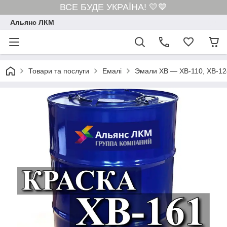
ВСЕ БУДЕ УКРАЇНА! 💛💙
Альянс ЛКМ
Товари та послуги
Емалі
Эмали ХВ — ХВ-110, ХВ-124