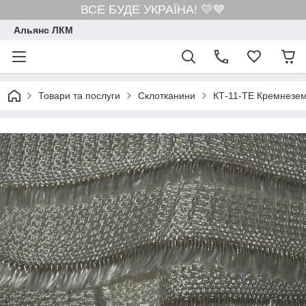
ВСЕ БУДЕ УКРАЇНА! 💛💙
Альянс ЛКМ
Товари та послуги
Склотканини
КТ-11-ТЕ Кремнезем