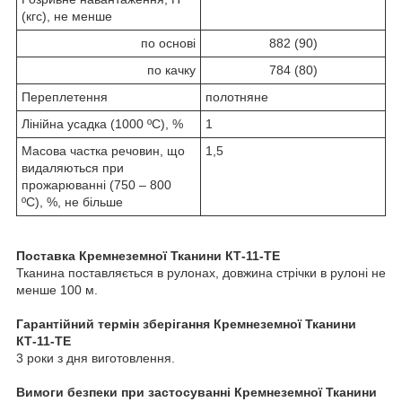
(кгс), не менше
по основі
882 (90)
по качку
784 (80)
Переплетення
полотняне
Лінійна усадка (1000 ºС), %
1
Масова частка речовин, що
1,5
видаляються при
прожарюванні (750 – 800
ºС), %, не більше
Поставка
Кремнеземної Тканини КТ-11-ТЕ
Тканина поставляється в рулонах, довжина стрічки в рулоні не
менше 100 м.
Гарантійний термін зберігання
Кремнеземної Тканини
КТ-11-ТЕ
3 роки з дня виготовлення.
Вимоги безпеки при застосуванні
Кремнеземної Тканини