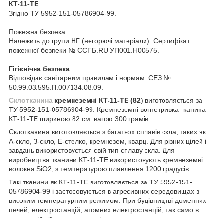
КТ-11-ТЕ
Згідно ТУ 5952-151-05786904-99.
Пожежна безпека
Належить до групи НГ (негорючі матеріали). Сертифікат
пожежної безпеки № ССПБ.RU.УП001.Н00575.
Гігієнічна безпека
Відповідає санітарним правилам і нормам. СЕЗ №
50.99.03.595.П.007134.08.09.
Склотканина
кремнеземні КТ-11-ТЕ (82
) виготовляється за
ТУ 5952-151-05786904-99. Кремнеземні вогнетривка тканина
КТ-11-ТЕ шириною 82 см, вагою 300 грамів.
Склотканина виготовляється з багатьох сплавів скла, таких як
А-скло, З-скло, Е-стелко, кремнезем, кварц. Для різних цілей і
завдань використовується свій тип сплаву скла. Для
виробництва тканини КТ-11-ТЕ використовують кремнеземні
волокна SiO2, з температурою плавлення 1200 градусів.
Такі тканини як КТ-11-ТЕ виготовляється за ТУ 5952-151-
05786904-99 і застосовуються в агресивних середовищах з
високим температурним режимом. При будівництві доменних
печей, електростанцій, атомних електростанцій, так само в