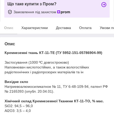
Що таке купити з Пром?
Замовлення під захистом
Опис
Характеристики
Доставка
Оплата
Умови п
Опис
Кремнеземні т
кань КТ-11-ТЕ (ТУ 5952-151-05786904-99)
Застосування (1000 ºС довгостроково)
Наповнювач кислотостійких, а також вологостійких
радіотехнічних і радіопрозорих матеріалів та ін
Вихідне скло
Натриевоалюмосиликатное № 11, ТУ 6-48-109-94, патент РФ
№ 2165393 (опубл. 20.04.01).
Хімічний склад Кремнеземної Тканини КТ-11-ТО, % мас.
SiO2: 94,5 – 96,0
Al2O3: 3,5 – 4,0