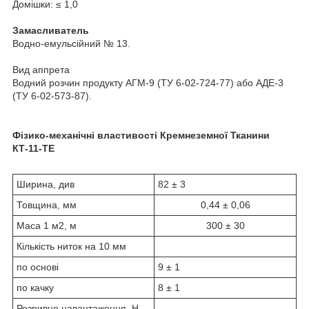
Домішки: ≤ 1,0
Замасливатель
Водно-емульсійний № 13.
Вид аппрета
Водний розчин продукту АГМ-9 (ТУ 6-02-724-77) або АДЕ-3
(ТУ 6-02-573-87).
Фізико-механічні властивості
Кремнеземної Тканини
КТ-11-ТЕ
Ширина, див
82 ± 3
Товщина, мм
0,44 ± 0,06
Маса 1 м
2
, м
300 ± 30
Кількість ниток на 10 мм
по основі
9 ± 1
по качку
8 ± 1
Розривне навантаження, Н