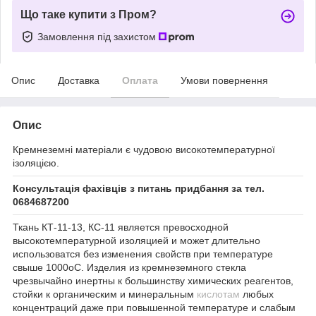
Що таке купити з Пром?
Замовлення під захистом
Опис
Доставка
Оплата
Умови повернення
Опис
Кремнеземні матеріали є чудовою високотемпературної
ізоляцією.
Консультація фахівців з питань придбання за тел.
0684687200
Ткань КТ-11-13, КС-11 является превосходной
высокотемпературной изоляцией и может длительно
использоватся без изменения свойств при температуре
свыше 1000оС. Изделия из кремнеземного стекла
чрезвычайно инертны к большинству химических реагентов,
стойки к органическим и минеральным
кислотам
любых
концентраций даже при повышенной температуре и слабым