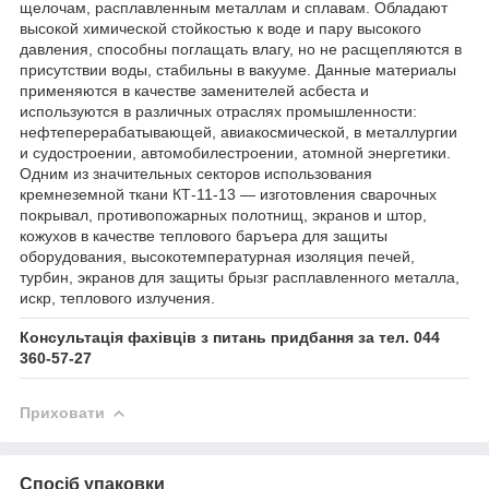
щелочам, расплавленным металлам и сплавам. Обладают
высокой химической стойкостью к воде и пару высокого
давления, способны поглащать влагу, но не расщепляются в
присутствии воды, стабильны в вакууме. Данные материалы
применяются в качестве заменителей асбеста и
используются в различных отраслях промышленности:
нефтеперерабатывающей, авиакосмической, в металлургии
и судостроении, автомобилестроении, атомной энергетики.
Одним из значительных секторов использования
кремнеземной ткани КТ-11-13 — изготовления сварочных
покрывал, противопожарных полотнищ, экранов и штор,
кожухов в качестве теплового баръера для защиты
оборудования, высокотемпературная изоляция печей,
турбин, экранов для защиты брызг расплавленного металла,
искр, теплового излучения.
Консультація фахівців з питань придбання за тел. 044
360-57-27
Приховати
Спосіб упаковки