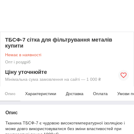
ТБСФ-7 сітка для фільтрування металів
купити
Немає в наявності
Опт і роздріб
Ціну уточнюйте
Мінімальна сума замовлення на сайті — 1 000 ₴
Опис
Характеристики
Доставка
Оплата
Умови п
Опис
Тканина ТБСФ-7 є чудовою високотемпературної ізоляцією і
може довго використовуватися без зміни властивостей при