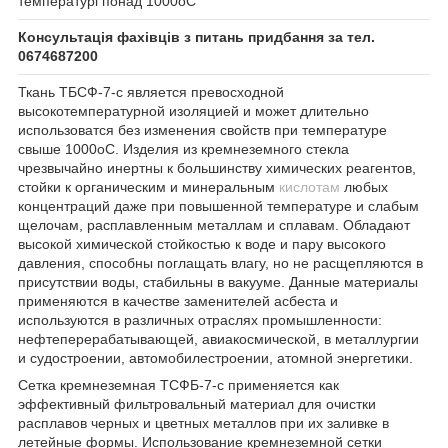
температурі понад 1000оС
Консультація фахівців з питань придбання за тел.
0674687200
Ткань ТБСФ-7-с является превосходной
высокотемпературной изоляцией и может длительно
использоватся без изменения свойств при температуре
свыше 1000оС. Изделия из кремнеземного стекла
чрезвычайно инертны к большинству химических реагентов,
стойки к органическим и минеральным
кислотам
любых
концентраций даже при повышенной температуре и слабым
щелочам, расплавленным металлам и сплавам. Обладают
высокой химической стойкостью к воде и пару высокого
давления, способны поглащать влагу, но не расщепляются в
присутствии воды, стабильны в вакууме. Данные материалы
применяются в качестве заменителей асбеста и
используются в различных отраслях промышленности:
нефтеперерабатывающей, авиакосмической, в металлургии
и судостроении, автомобилестроении, атомной энергетики.
Сетка кремнеземная ТСФБ-7-с применяется как
эффективный фильтровальный материал для очистки
расплавов черных и цветных металлов при их заливке в
летейные формы. Использование кремнеземной сетки