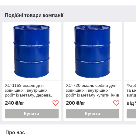
Подібні товари компанії
ХС-1169 емаль для
ХС-720 емаль срібна для
Фарб
зовнішніх і внутрішніх
зовнішніх і внутрішніх
та м
робіт із металу, дерева,
робіт із металу купити Київ
вигі
цегли та бетону купити
240
200
₴/кг
₴/кг
від
Київ
Купити
Купити
Про нас