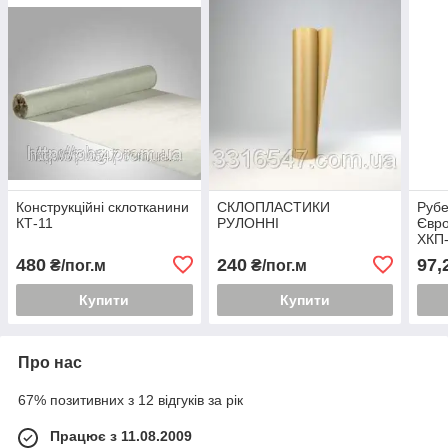
Конструкційні склотканини
СКЛОПЛАСТИКИ
Руб
КТ-11
РУЛОННІ
Євро
ХКП-
480
240
97,
₴/пог.м
₴/пог.м
Купити
Купити
Про нас
67% позитивних з 12 відгуків за рік
Працює з 11.08.2009