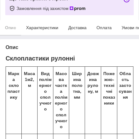
Замовлення під захистом
Опис
Характеристики
Доставка
Оплата
Умови п
Опис
Склопластики рулонні
Марк
Маса
Вид
Масо
Шир
Довж
Поже
Обла
а
1м
2
,
полім
ва
ина
ина
жно-
сть
скло
м
ерног
частк
поло
руло
техні
засто
пласт
о
а
тна,
ну, м
чні
суван
ику
спол
полім
мм
показ
ня
учног
ерног
ники
о
о
спол
учног
о