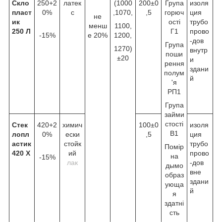
Скло
250+2
латек
(1000
200±0
Група
изоля
пласт
0%
с
,1070,
,5
горюч
ция
не
ик
ості
трубо
менш
1100,
250 Л
Г1
прово
-15%
е 20%
1200,
-дов
Група
1270)
внутр
поши
±20
и
рення
здани
полум
й
'я
РП1
Група
займи
стості
Стек
420+2
химич
100±0
изоля
В1
лопл
0%
ески
,5
ция
астик
стойк
трубо
Помір
420 Х
ий
прово
на
-15%
лак
-дов
дымо
вне
образ
здани
ующа
й
я
здатні
сть