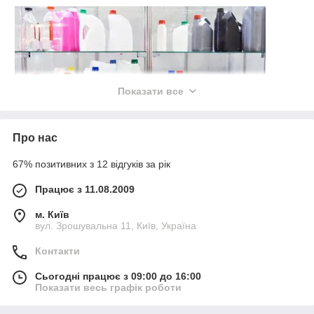
Показати все
Про нас
67% позитивних з 12 відгуків за рік
Працює з 11.08.2009
Каністри пластикові
м. Київ
Це справжній прорив полімерної промисловості. Вона
вул. Зрошувальна 11, Київ, Україна
прийшла на зміну своїм металевим побратимам і значно
полегшила життя людей в прямому і переносному сенсі.
Контакти
Сучасні каністри використовують у всіх сферах життя:
Сьогодні працює з 09:00 до 16:00
- для зберігання,
Показати весь графік роботи
- для транспортування будь-яких видів рідини, в тому числі