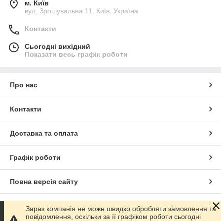
м. Київ
вул. Зрошувальна 11, Київ, Україна
Контакти
Сьогодні вихідний
Показати весь графік роботи
Про нас
Контакти
Доставка та оплата
Графік роботи
Повна версія сайту
Сайт створено на маркетплейсі
Prom.ua
Зараз компанія не може швидко обробляти замовлення та
повідомлення, оскільки за її графіком роботи сьогодні