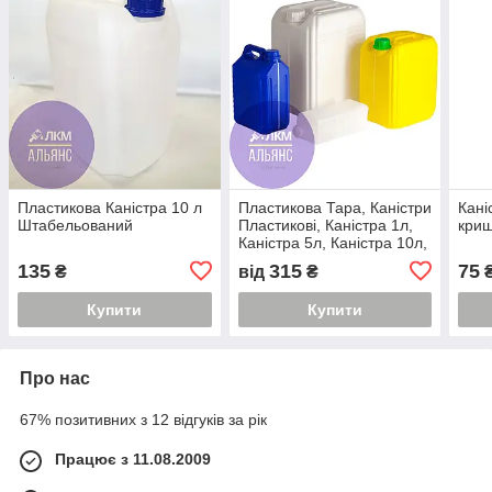
Пластикова Каністра 10 л
Пластикова Тара, Каністри
Кані
Штабельований
Пластикові, Каністра 1л,
кри
Каністра 5л, Каністра 10л,
Каністра 20л
135
315
75
₴
від
₴
Купити
Купити
Про нас
67% позитивних з 12 відгуків за рік
Працює з 11.08.2009