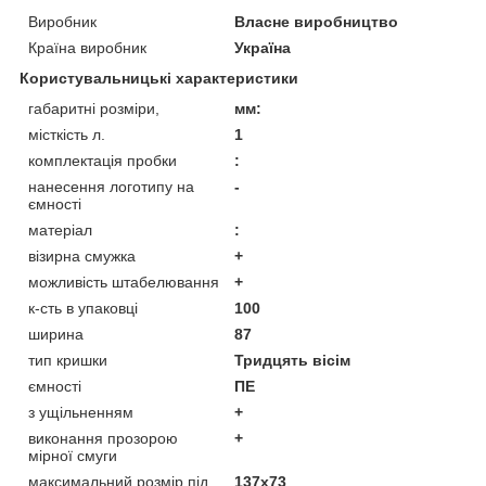
Виробник
Власне виробництво
Країна виробник
Україна
Користувальницькі характеристики
габаритні розміри,
мм:
місткість л.
1
комплектація пробки
:
нанесення логотипу на
-
ємності
матеріал
:
візирна смужка
+
можливість штабелювання
+
к-сть в упаковці
100
ширина
87
тип кришки
Тридцять вісім
ємності
ПЕ
з ущільненням
+
виконання прозорою
+
мірної смуги
максимальний розмір під
137х73