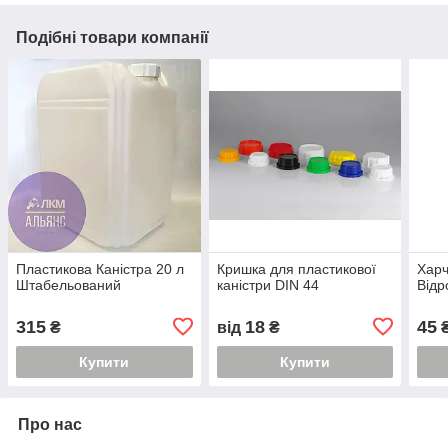
Подібні товари компанії
Пластикова Каністра 20 л
Кришка для пластикової
Харч
Штабельований
каністри DIN 44
Відр
315
18
45
₴
від
₴
Купити
Купити
Про нас