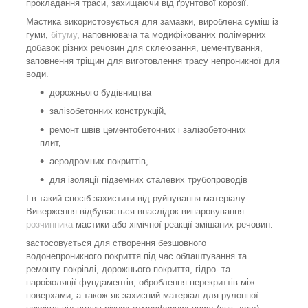
прокладання траси, захищаючи від ґрунтової корозії.
Мастика використовується для замазки, вироблена суміш із
гуми,
бітуму
, наповнювача та модифікованих полімерних
добавок різних речовин для склеювання, цементування,
заповнення тріщин для виготовлення трасу непроникної для
води.
дорожнього будівництва
залізобетонних конструкцій,
ремонт швів цементобетонних і залізобетонних
плит,
аеродромних покриттів,
для ізоляції підземних сталевих трубопроводів
І в такий спосіб захистити від руйнування матеріалу.
Виверження відбувається внаслідок випаровування
розчинника
мастики або хімічної реакції змішаних речовин.
застосовується для створення безшовного
водонепроникного покриття під час облаштування та
ремонту покрівлі, дорожнього покриття, гідро- та
пароізоляції фундаментів, оброблення перекриттів між
поверхами, а також як захисний матеріал для рулонної