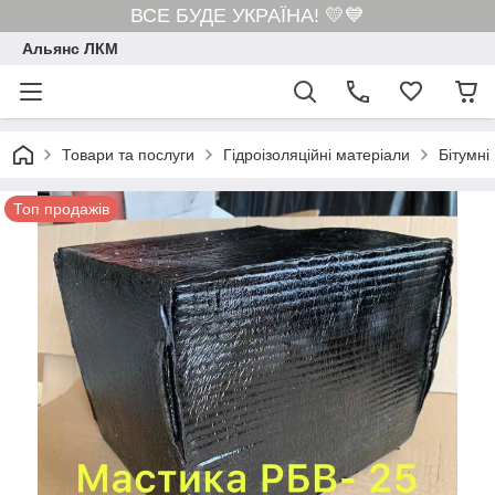
ВСЕ БУДЕ УКРАЇНА! 💛💙
Альянс ЛКМ
Товари та послуги
Гідроізоляційні матеріали
Бітумні
Топ продажів