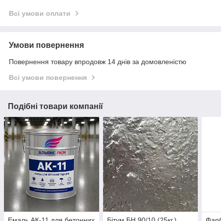
Всі умови оплати
Умови повернення
Повернення товару впродовж 14 днів за домовленістю
Всі умови повернення
Подібні товари компанії
Емаль АК-11 для бетонних
Бітум БН 90/10 (25кг.)
Фар