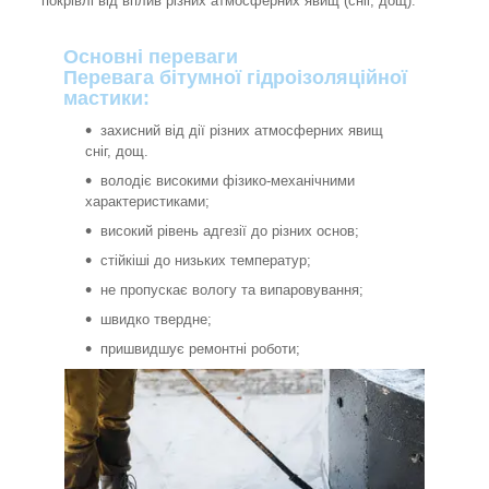
покрівлі від вплив різних атмосферних явищ (сніг, дощ).
Основні переваги
Перевага бітумної гідроізоляційної
мастики:
захисний від дії різних атмосферних явищ
сніг, дощ.
володіє високими фізико-механічними
характеристиками;
високий рівень адгезії до різних основ;
стійкіші до низьких температур;
не пропускає вологу та випаровування;
швидко твердне;
пришвидшує ремонтні роботи;