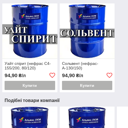
Уайт спірит (нефрас С4-
Сольвент (нефрас-
155/200, 80/120)
А-130/150)
94,90
94,90
₴/л
₴/л
Купити
Купити
Подібні товари компанії