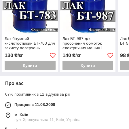
Лак бітумний
Лак БТ-987 для
Лак 
кислотостійкий БТ-783 для
просочення обмоток
БТ 5
захисту поверхонь
електричних машин і
акумуляторів і їх деталей
апаратів
130
140
98
₴/кг
₴/кг
₴
від дії
Купити
Купити
Про нас
67% позитивних з 12 відгуків за рік
Працює з 11.08.2009
м. Київ
вул. Зрошувальна 11, Київ, Україна