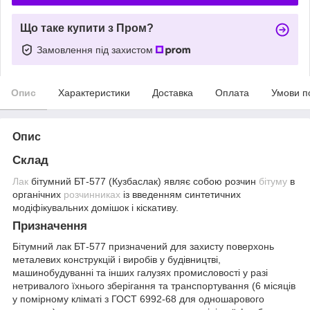
Що таке купити з Пром?
Замовлення під захистом
Опис
Характеристики
Доставка
Оплата
Умови п
Опис
Склад
Лак
бітумний БТ-577 (Кузбаслак) являє собою розчин
бітуму
в
органічних
розчинниках
із введенням синтетичних
модіфікувальних домішок і кіскативу.
Призначення
Бітумний лак БТ-577 призначений для захисту поверхонь
металевих конструкцій і виробів у будівництві,
машинобудуванні та інших галузях промисловості у разі
нетривалого їхнього зберігання та транспортування (6 місяців
у помірному кліматі з ГОСТ 6992-68 для одношарового