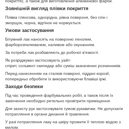
покриття), а також для виготовлення алюмінієвої фарби.
Зовнішній вигляд плівки покриття
Плівка глянсова, однорідна, рівна поверхня, без спін і
зморщок, чорна, відтінок не нормується.
Умови застосування
Бітумний лак наносять на поверхню пензлем,
фарборозпилювачем, наливом або окунанням.
За потреби лак розбавляють до робочої в'язкості.
Як розріджувач застосовують уайт-
спірит, сольвент скипидар або суміш зазначених розчинників.
Перед нанесенням на сталеві поверхні, піддані корозії,
попередньо обробити їх використовуючи Клавіші іржі.
Заходи безпеки
Під час проведення фарбувальних робіт, а також після їх
закінчення необхідно ретельно провітрити приміщення.
Для захисту рук застосовувати гумові рукавички. Не допускати
потрапляння в органи дихання й травлення.
У разі потрапляння лаку на шкіру промити її теплою водою з
милом.