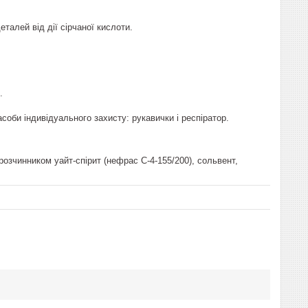
талей від дії сірчаної кислоти.
.
Засоби індивідуального захисту: рукавички і респіратор.
озчинником уайт-спірит (нефрас С-4-155/200), сольвент,