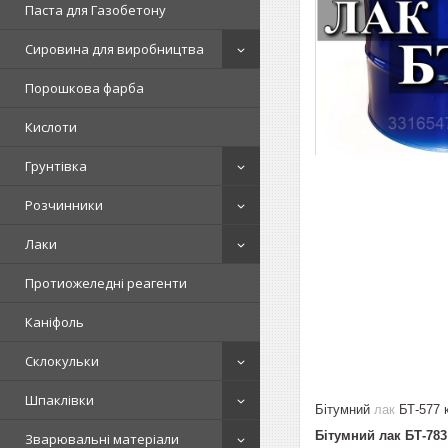
Паста для Газобетону
Сировина для виробництва
Порошкова фарба
Кислоти
Грунтівка
Розчинники
Лаки
Протиожеледні реагенти
Каніфоль
Склокульки
Шпаклівки
Бітумний
лак
БТ-577 к
Бітумний лак БТ-783
Зварювальні матеріали