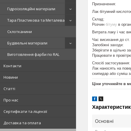
Призначення:
Гідроізоляційні матеріали
Лак бітумний кислотос
Склад:
Тара Пластикова та Металева
Розчин
бітуму
в орга
Склотканини
Витрата лаку і час в
Час висихання до ст.
Будівельні матеріали
Запобіжні заходи:
Зберігати в щільно за
Виготовлення фарби по RAL
Працювати в провітр
Спосіб застосування:
Контакти
Лак наносять на пове
скипидар або суміш з
Новини
Ціни уточнюйте в м
Статті
Про нас
Характеристик
Сертифікати та ліцензії
Основні
Доставка та оплата