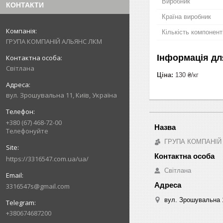
Виробник
КОНТАКТИ
Країна виробник
Кількість компонент
ГРУПА КОМПАНІЙ АЛЬЯНС ЛКМ
Інформація дл
Світлана
Ціна:
130 ₴/кг
вул. Зрошувальна 11, Київ, Україна
+380 (67) 468-72-00
Телефонуйте
ГРУПА КОМПАНІЙ
https://3316547.com.ua/ua/
Світлана
3316547s@gmail.com
вул. Зрошувальна 1
+380674687200