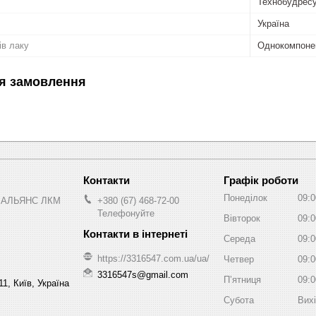
Технобудрес
Україна
ів лаку
Однокомпоне
я замовлення
Графік роботи
Понеділок
09:0
 АЛЬЯНС ЛКМ
+380 (67) 468-72-00
Телефонуйте
Вівторок
09:0
Середа
09:0
https://3316547.com.ua/ua/
Четвер
09:0
3316547s@gmail.com
Пʼятниця
09:0
1, Київ, Україна
Субота
Вих