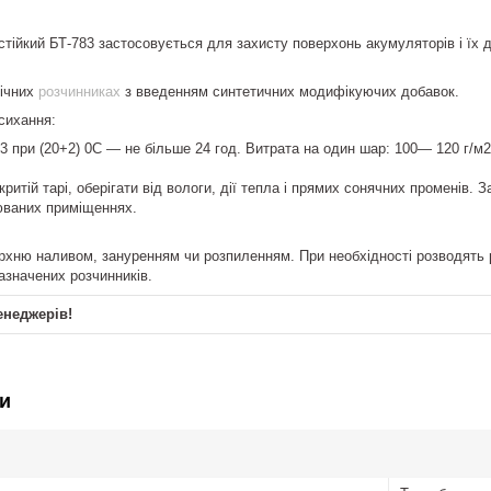
тійкий БТ-783 застосовується для захисту поверхонь акумуляторів і їх де
нічних
розчинниках
з введенням синтетичних модифікуючих добавок.
исихання:
 3 при (20+2) 0С — не більше 24 год. Витрата на один шар: 100— 120 г/м2
критій тарі, оберігати від вологи, дії тепла і прямих сонячних променів. 
юваних приміщеннях.
рхню наливом, зануренням чи розпиленням. При необхідності розводять р
азначених розчинників.
енеджерів!
и