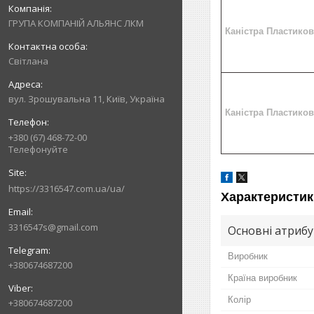
ГРУПА КОМПАНІЙ АЛЬЯНС ЛКМ
Каністра Пластико
Світлана
вул. Зрошувальна 11, Київ, Україна
Каністра Пластико
+380 (67) 468-72-00
Телефонуйте
https://3316547.com.ua/ua/
Характеристик
3316547s@gmail.com
Основні атриб
Виробник
+380674687200
Країна виробник
Колір
+380674687200