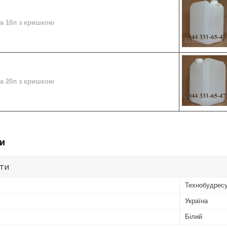
ва 10л з кришкою
ва 20л з кришкою
и
ути
Технобудрес
Україна
Білий