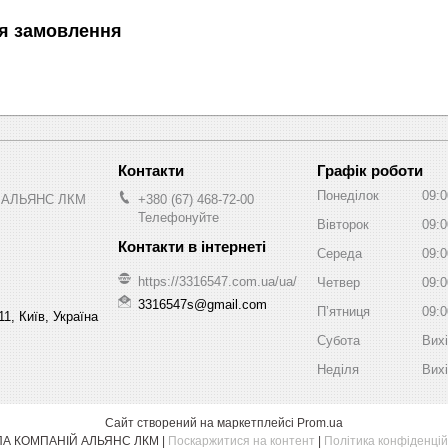
я замовлення
Графік роботи
Понеділок
09:0
 АЛЬЯНС ЛКМ
+380 (67) 468-72-00
Телефонуйте
Вівторок
09:0
Середа
09:0
https://3316547.com.ua/ua/
Четвер
09:0
3316547s@gmail.com
Пʼятниця
09:0
1, Київ, Україна
Субота
Вих
Неділя
Вих
Сайт створений на маркетплейсі
Prom.ua
ГРУПА КОМПАНІЙ АЛЬЯНС ЛКМ |
Поскаржитися на контент
|
Політика конфіденцій