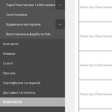
Тара Пластикова та Металева
Каністра Пластико
Склотканини
Будівельні матеріали
Виготовлення фарби по RAL
Каністра Пластико
Контакти
Новини
Статті
Каністра Пластико
Про нас
Сертифікати та ліцензії
Доставка та оплата
Каністра Пластико
КОНТАКТИ