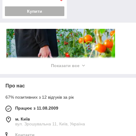
Купити
Показати все
Про нас
67% позитивних з 12 відгуків за рік
Працює з 11.08.2009
Харчова пластикова тара
м. Київ
Надає своїм покупцям широкий асортимент високоякісної
вул. Зрошувальна 11, Київ, Україна
харчової пластикової тари. Відмінна герметичність
продукції дозволяє зберігати продукти тривалий час. Вся
Контакти