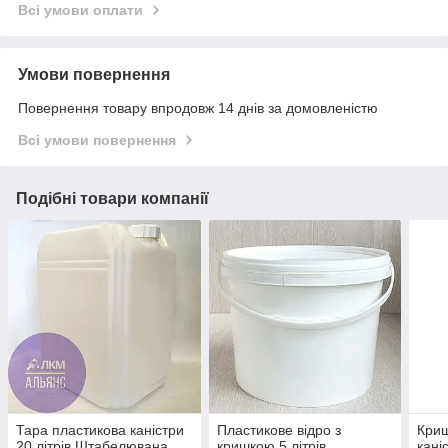
Всі умови оплати
Умови повернення
Повернення товару впродовж 14 днів за домовленістю
Всі умови повернення
Подібні товари компанії
Тара пластикова каністри
Пластикове відро з
Криш
20 літрів Штабелювана
кришкою 5 літрів
кані