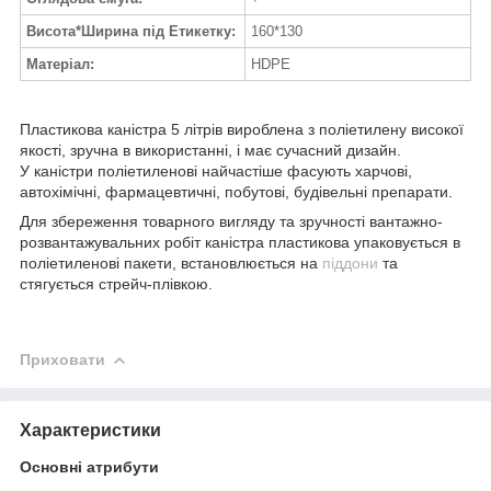
Висота*Ширина під Етикетку:
160*130
Матеріал:
HDPE
Пластикова каністра 5 літрів вироблена з поліетилену високої
якості, зручна в використанні, і має сучасний дизайн.
У каністри поліетиленові найчастіше фасують харчові,
автохімічні, фармацевтичні, побутові, будівельні препарати.
Для збереження товарного вигляду та зручності вантажно-
розвантажувальних робіт каністра пластикова упаковується в
поліетиленові пакети, встановлюється на
піддони
та
стягується стрейч-плівкою.
Приховати
Характеристики
Основні атрибути