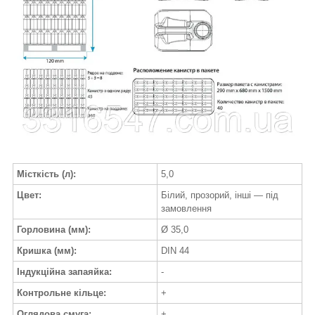
Місткість (л):
5,0
Цвет:
Білий, прозорий, інші — під
замовлення
Горловина (мм):
Ø 35,0
Кришка (мм):
DIN 44
Індукційна запаяйка:
-
Контрольне кільце:
+
Оглядова смуга:
+