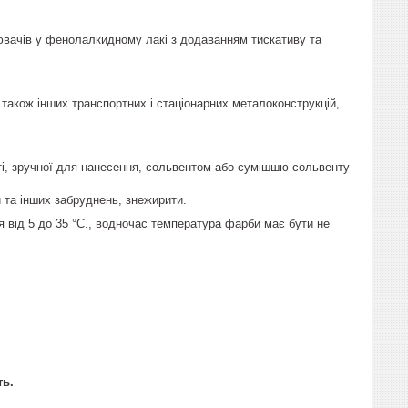
ювачів у фенолалкидному лакі з додаванням тискативу та
акож інших транспортних і стаціонарних металоконструкцій,
ті, зручної для нанесення, сольвентом або сумішшю сольвенту
 та інших забруднень, знежирити.
від 5 до 35 °C., водночас температура фарби має бути не
ть.