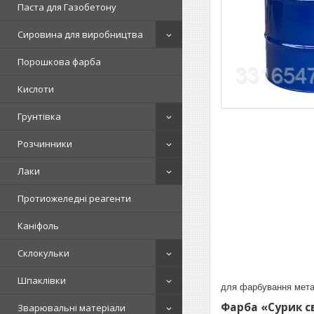
Паста для Газобетону
Сировина для виробництва
Порошкова фарба
Кислоти
Грунтівка
Розчинники
Лаки
Протиожеледні реагенти
Каніфоль
Склокульки
Шпаклівки
для фарбування метал
Фарба «Сурик с
Зварювальні матеріали