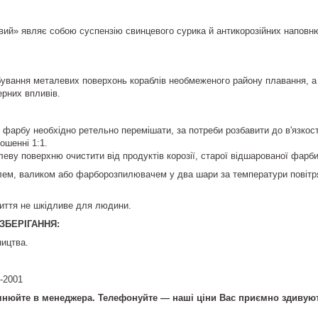
ий» являє собою суспензію свинцевого сурика й антикорозійних наповн
вання металевих поверхонь кораблів необмеженого району плавання, а т
рних впливів.
фарбу необхідно ретельно перемішати, за потреби розбавити до в'язкос
ошенні 1:1.
ву поверхню очистити від продуктів корозії, старої відшарованої фарби
ем, валиком або фарборозпилювачем у два шари за температури повітря 
иття не шкідливе для людини.
ЗБЕРІГАННЯ:
ництва.
-2001
очнюйте в менеджера. Телефонуйте — наші ціни Вас приємно здивую