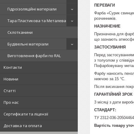
ПЕРЕВАГИ
Гідроізоляційні матеріали
Фарба «Сурик свинцев
розчинників.
Тара Пластикова та Металева
НАЗНАЧЕНИЕ
Склотканини
Призначена для фарбу
що зазнають атмосфе
Будівельні матеріали
ЗАСТОСУВАННЯ
Перед застосуванням 
Виготовлення фарби по RAL
з толуолом у співвідн
Пофарбовувану метале
Контакти
Фарбу наносить пензл
Новини
нижчою за 15 °C.
Після висихання покр
Статті
ГАРАНТІЙНИЙ ЗРОК 
Про нас
3 місяці з дати вироб
СТАНДАРТ:
Сертифікати та ліцензії
ТУ 2312-036-20504464
Доставка та оплата
Вартість товару ут