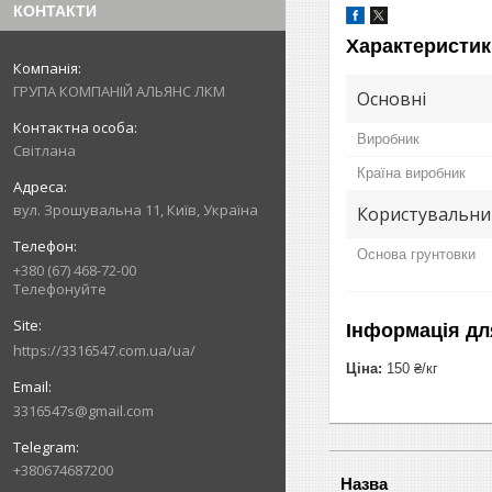
КОНТАКТИ
Характеристик
ГРУПА КОМПАНІЙ АЛЬЯНС ЛКМ
Основні
Виробник
Світлана
Країна виробник
вул. Зрошувальна 11, Київ, Україна
Користувальни
Основа грунтовки
+380 (67) 468-72-00
Телефонуйте
Інформація дл
https://3316547.com.ua/ua/
Ціна:
150 ₴/кг
3316547s@gmail.com
+380674687200