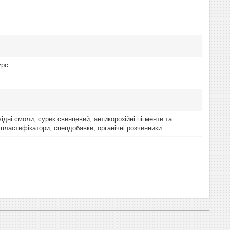
урс
кідні смоли, сурик свинцевий, антикорозійні пігменти та
пластифікатори, спецдобавки, органічні розчинники.