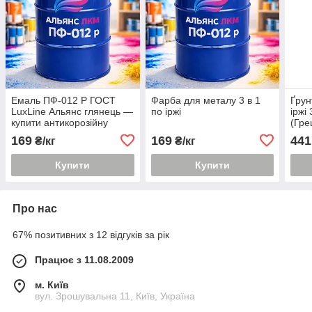
Емаль ПФ-012 Р ГОСТ
Фарба для металу 3 в 1
Ґрун
LuxLine Альянс глянець —
по іржі
іржі
купити антикорозійну
(Гре
фарбу 3 в 1 в Україні
труб
169
169
441
₴/кг
₴/кг
Купити
Купити
Про нас
67% позитивних з 12 відгуків за рік
Працює з 11.08.2009
м. Київ
вул. Зрошувальна 11, Київ, Україна