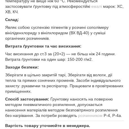
температуру не вище ніж 60 °C. Рекомендується
застосовувати ґрунтовку під атмосферостійкі
емалі
марок: ХС,
ХВ, КЧ.
Склад:
Являє собою суспензію пігментів у розчині сополімеру
вініліденхлориду з вінілхлоридом (ВХ ВД-40) у суміші
органічних розчинників.
Витрата ґрунтовки та час висихання:
Час висихання до ст.3 за (20+2) — не більш ніж 24 години.
Витрата ґрунтовки на один шар: 150-200 г/м2.
Заходи безпеки:
Зберігати в щільно закритій тарі, Зберігати від вологи, дії
тепла та прямих сонячних променів. Засоби індивідуального
захисту: рукавички та респіратор. Працювати в провітрюваних
приміщеннях.
Спосіб застосування:
Ґрунтовку наносять на поверхню
методом пневматичного розпилення, допускається
нанесення матеріалів методом безповітряного розпилення
без нагрівання. За потреби розводять
розчинником
Р-4, Р-4а.
Вартість товару уточнюйте в менеджера.